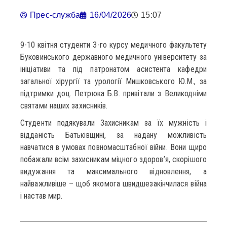
Прес-служба
16/04/2026
15:07
9-10 квітня студенти 3-го курсу медичного факультету
Буковинського державного медичного університету за
ініціативи та під патронатом асистента кафедри
загальної хірургії та урології Мишковського Ю.М., за
підтримки доц. Петрюка Б.В. привітали з Великодніми
святами наших захисників.
Студенти подякували Захисникам за їх мужність і
відданість Батьківщині, за надану можливість
навчатися в умовах повномасштабної війни. Вони щиро
побажали всім захисникам міцного здоров’я, скорішого
видужання та максимального відновлення, а
найважливіше – щоб якомога швидшезакінчилася війна
і настав мир.