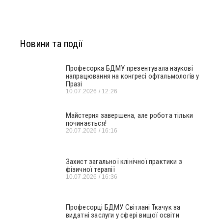
Новини та події
Професорка БДМУ презентувала наукові
напрацювання на конгресі офтальмологів у
Празі
10.07.2026
12:26
Майстерня завершена, але робота тільки
починається!
20.07.2026
16:16
Захист загальної клінічної практики з
фізичної терапії
10.07.2026
16:36
Професорці БДМУ Світлані Ткачук за
видатні заслуги у сфері вищої освіти