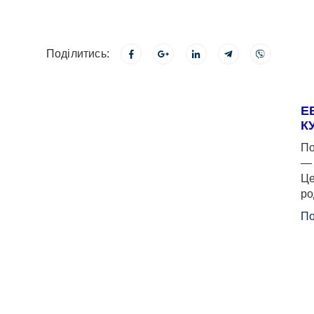
Поділитись:
Е
К
По
— 
Це
ро
По