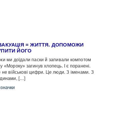
ВАКУАЦІЯ = ЖИТТЯ. ДОПОМОЖИ
УПИТИ ЙОГО
ки ми доїдали паски й запивали компотом
у «Мороку» загинув хлопець. І є поранені.
 не військові цифри. Це люди. З іменами. З
динами, […]
значки