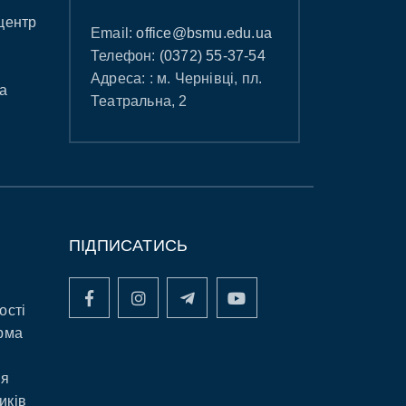
центр
Email:
office@bsmu.edu.ua
Телефон:
(0372) 55-37-54
Адреса: : м. Чернівці, пл.
а
Театральна, 2
ПІДПИСАТИСЬ
ості
рма
ня
иків