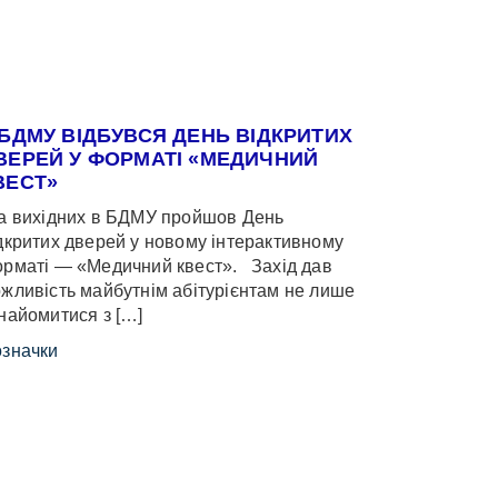
 БДМУ ВІДБУВСЯ ДЕНЬ ВІДКРИТИХ
ВЕРЕЙ У ФОРМАТІ «МЕДИЧНИЙ
ВЕСТ»
 вихідних в БДМУ пройшов День
дкритих дверей у новому інтерактивному
рматі — «Медичний квест». Захід дав
жливість майбутнім абітурієнтам не лише
найомитися з […]
значки