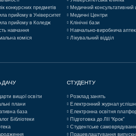
ік конкурсних предметів
Медичний консультативний 
ла прийому в Університет
Медичні Центри
ла прийому в Коледж
Клінічні бази
сть навчання
Навчально-виробнича аптек
альна коміся
Лікувальний відділ
АДАЧУ
СТУДЕНТУ
арти вищої освіти
Розклад занять
льні плани
Електронний журнал успішн
ативна база
Електронна освітня платфо
алог Бібліотеки
Підготовка до ЛІІ “Крок”
отека
Студентське самоврядуван
ародження
Працевлаштування випускн