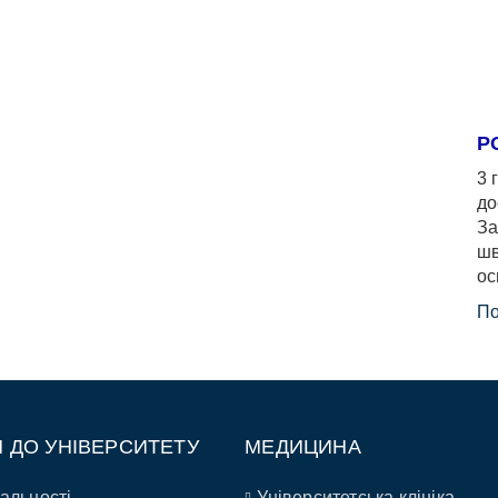
Р
3 
до
За
шв
ос
По
П ДО УНІВЕРСИТЕТУ
МЕДИЦИНА
альності
Університетська клініка