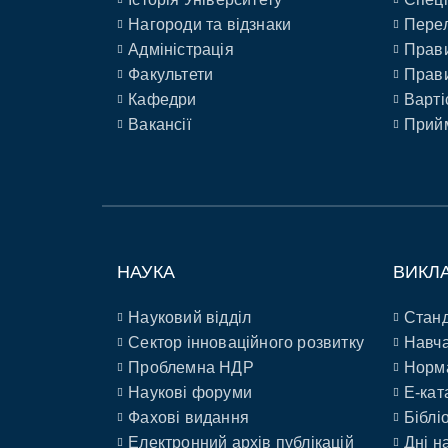
Нагороди та відзнаки
Перел
Адміністрація
Прави
Факультети
Прави
Кафедри
Варті
Вакансії
Прийм
НАУКА
ВИКЛ
Науковий відділ
Станд
Сектор інноваційного розвитку
Навча
Проблемна НДР
Норм
Наукові форуми
E-кат
Фахові видання
Біблі
Електронний архів публікацій
Дні н