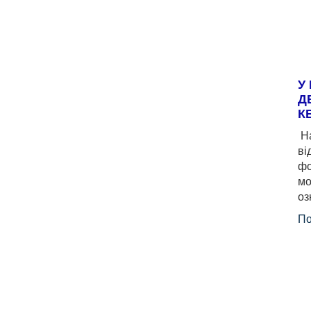
У
Д
К
На
ві
фо
мо
оз
По