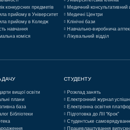
ік конкурсних предметів
Медичний консультативний 
ла прийому в Університет
Медичні Центри
ла прийому в Коледж
Клінічні бази
сть навчання
Навчально-виробнича аптек
альна коміся
Лікувальний відділ
АДАЧУ
СТУДЕНТУ
арти вищої освіти
Розклад занять
льні плани
Електронний журнал успішн
ативна база
Електронна освітня платфо
алог Бібліотеки
Підготовка до ЛІІ “Крок”
отека
Студентське самоврядуван
ародження
Працевлаштування випускн