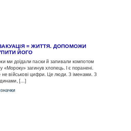
ВАКУАЦІЯ = ЖИТТЯ. ДОПОМОЖИ
УПИТИ ЙОГО
ки ми доїдали паски й запивали компотом
у «Мороку» загинув хлопець. І є поранені.
 не військові цифри. Це люди. З іменами. З
динами, […]
значки