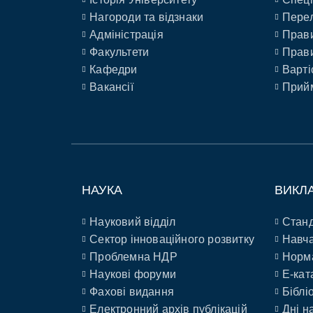
Нагороди та відзнаки
Перел
Адміністрація
Прави
Факультети
Прави
Кафедри
Варті
Вакансії
Прийм
НАУКА
ВИКЛ
Науковий відділ
Станд
Сектор інноваційного розвитку
Навча
Проблемна НДР
Норм
Наукові форуми
E-кат
Фахові видання
Біблі
Електронний архів публікацій
Дні н