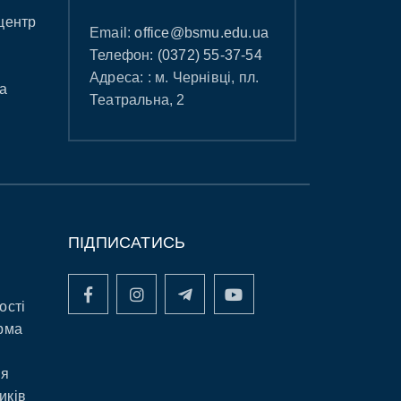
центр
Email:
office@bsmu.edu.ua
Телефон:
(0372) 55-37-54
Адреса: : м. Чернівці, пл.
а
Театральна, 2
ПІДПИСАТИСЬ
ості
рма
ня
иків