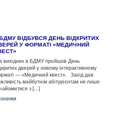
 БДМУ ВІДБУВСЯ ДЕНЬ ВІДКРИТИХ
ВЕРЕЙ У ФОРМАТІ «МЕДИЧНИЙ
ВЕСТ»
 вихідних в БДМУ пройшов День
дкритих дверей у новому інтерактивному
рматі — «Медичний квест». Захід дав
жливість майбутнім абітурієнтам не лише
найомитися з […]
значки