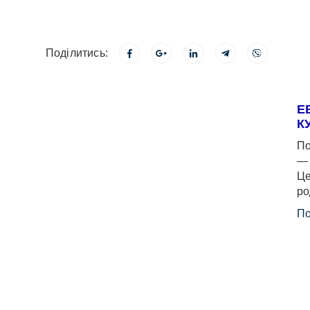
Поділитись:
Е
К
По
— 
Це
ро
По