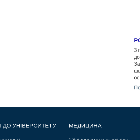
Р
3 
до
За
шв
ос
По
П ДО УНІВЕРСИТЕТУ
МЕДИЦИНА
альності
Університетська клініка