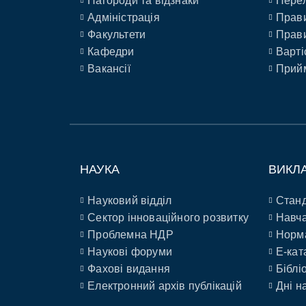
Нагороди та відзнаки
Перел
Адміністрація
Прави
Факультети
Прави
Кафедри
Варті
Вакансії
Прийм
НАУКА
ВИКЛ
Науковий відділ
Станд
Сектор інноваційного розвитку
Навча
Проблемна НДР
Норм
Наукові форуми
E-кат
Фахові видання
Біблі
Електронний архів публікацій
Дні н