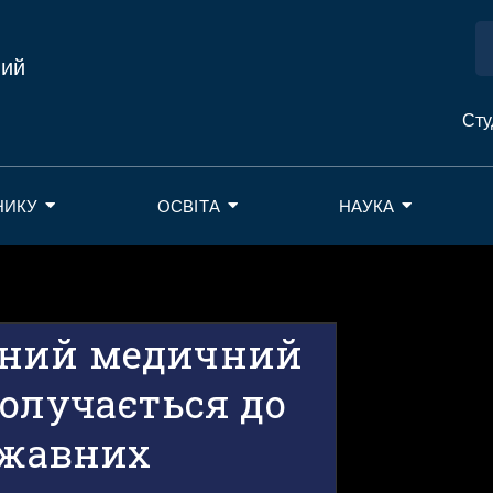
ний
Сту
НИКУ
ОСВІТА
НАУКА
вний медичний
долучається до
ржавних