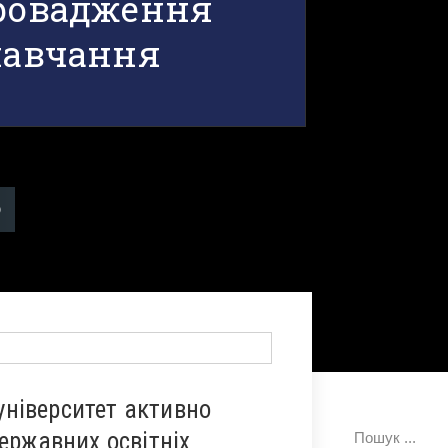
провадження
 навчання
ніверситет активно
ержавних освітніх