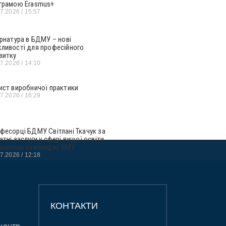
грамою Erasmus+
07.2026
15:57
ернатура в БДМУ – нові
ливості для професійного
витку
07.2026
14:10
ист виробничої практики
07.2026
16:29
фесорці БДМУ Світлані Ткачук за
атні заслуги у сфері вищої освіти
значено стипендію КМУ
07.2026
12:18
КОНТАКТИ