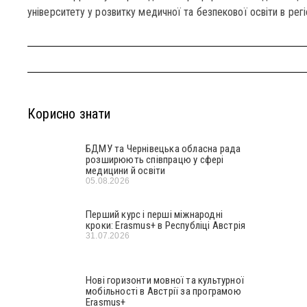
університету у розвитку медичної та безпекової освіти в регіо
Корисно знати
БДМУ та Чернівецька обласна рада
розширюють співпрацю у сфері
медицини й освіти
05.08.2026
Перший курс і перші міжнародні
кроки: Erasmus+ в Республіці Австрія
31.07.2026
Нові горизонти мовної та культурної
мобільності в Австрії за програмою
Erasmus+