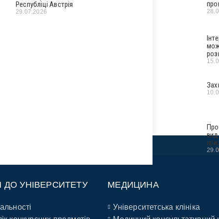
про
Республіці Австрія
28.
29.07.2026
Інт
мож
роз
15.
Зах
10.
Про
вид
при
29.
П ДО УНІВЕРСИТЕТУ
МЕДИЦИНА
альності
Університетська клініка