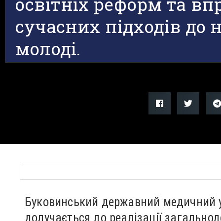
освітніх реформ та в
сучасних підходів до
молоді.
Буковинський державний медичний у
долучається до реалізації загальнод