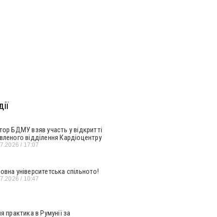
ії
тор БДМУ взяв участь у відкритті
вленого відділення Кардіоцентру
07.2026
17:07
овна університетська спільното!
07.2026
10:47
ня практика в Румунії за