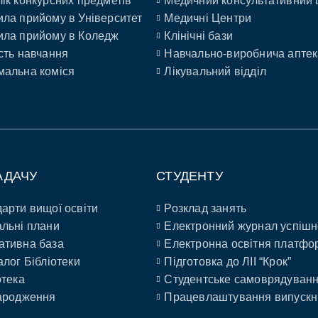
ік конкурсних предметів
Медичний консультативний 
ла прийому в Університет
Медичні Центри
ла прийому в Коледж
Клінічні бази
сть навчання
Навчально-виробнича аптек
альна коміся
Лікувальний відділ
АДАЧУ
СТУДЕНТУ
арти вищої освіти
Розклад занять
льні плани
Електронний журнал успішн
ативна база
Електронна освітня платфо
алог Бібліотеки
Підготовка до ЛІІ “Крок”
отека
Студентське самоврядуван
ародження
Працевлаштування випускн