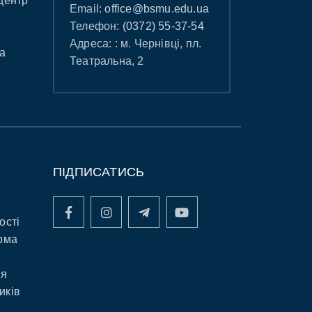
центр
Email:
office@bsmu.edu.ua
Телефон:
(0372) 55-37-54
Адреса: : м. Чернівці, пл.
а
Театральна, 2
ПІДПИСАТИСЬ
ості
рма
ня
иків