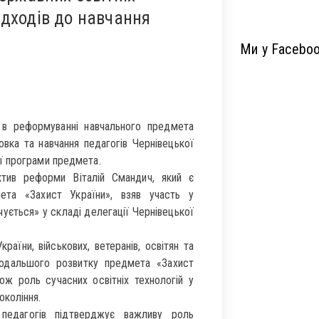
ідходів до навчання
Ми у Facebo
 в реформуванні навчального предмета
овка та навчання педагогів Чернівецької
ї програми предмета.
тив реформи Віталій Смандич, який є
ета «Захист України», взяв участь у
чується» у складі делегації Чернівецької
раїни, військових, ветеранів, освітян та
подальшого розвитку предмета «Захист
кож роль сучасних освітніх технологій у
окоління.
педагогів підтверджує важливу роль