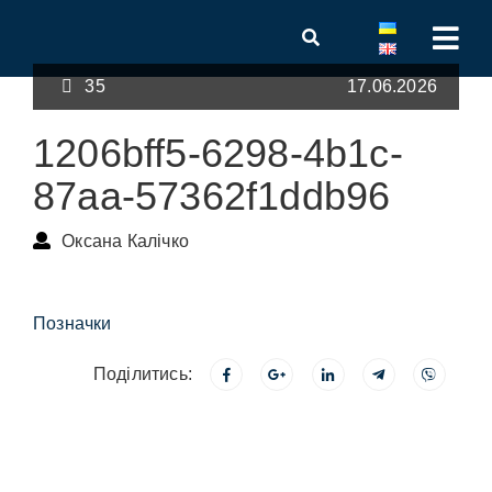
35
17.06.2026
1206bff5-6298-4b1c-
87aa-57362f1ddb96
Оксана Калічко
Позначки
Поділитись: