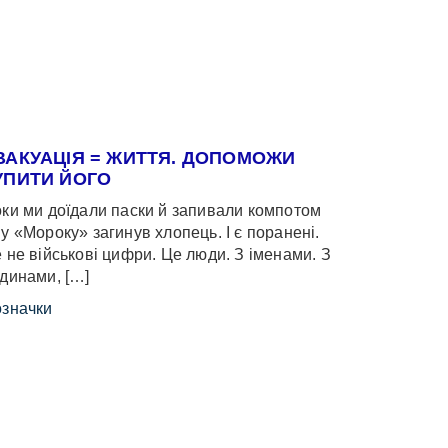
ВАКУАЦІЯ = ЖИТТЯ. ДОПОМОЖИ
УПИТИ ЙОГО
ки ми доїдали паски й запивали компотом
у «Мороку» загинув хлопець. І є поранені.
 не військові цифри. Це люди. З іменами. З
динами, […]
значки