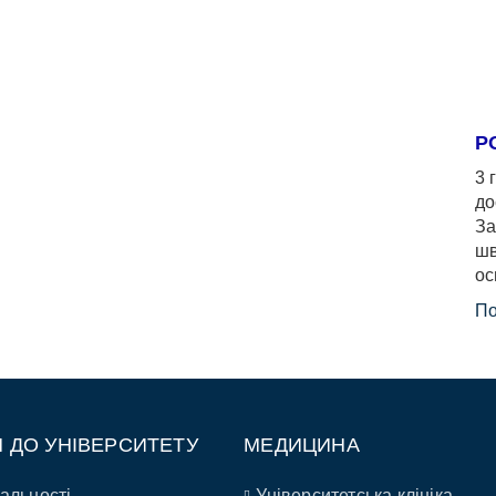
Р
3 
до
За
шв
ос
По
П ДО УНІВЕРСИТЕТУ
МЕДИЦИНА
альності
Університетська клініка