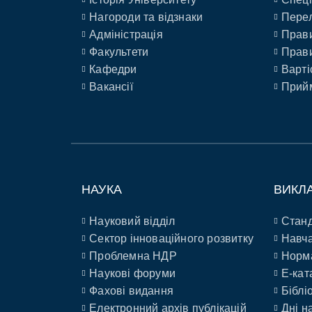
Нагороди та відзнаки
Перел
Адміністрація
Прави
Факультети
Прави
Кафедри
Варті
Вакансії
Прийм
НАУКА
ВИКЛ
Науковий відділ
Станд
Сектор інноваційного розвитку
Навча
Проблемна НДР
Норм
Наукові форуми
E-кат
Фахові видання
Біблі
Електронний архів публікацій
Дні н