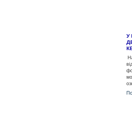
У
Д
К
На
ві
фо
мо
оз
По