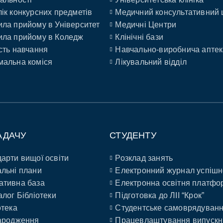
ік конкурсних предметів
Медичний консультативний 
ла прийому в Університет
Медичні Центри
ла прийому в Коледж
Клінічні бази
сть навчання
Навчально-виробнича аптек
альна коміся
Лікувальний відділ
АДАЧУ
СТУДЕНТУ
арти вищої освіти
Розклад занять
льні плани
Електронний журнал успішн
ативна база
Електронна освітня платфо
алог Бібліотеки
Підготовка до ЛІІ “Крок”
отека
Студентське самоврядуван
ародження
Працевлаштування випускн