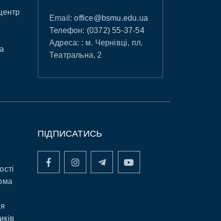
центр
Email:
office@bsmu.edu.ua
Телефон:
(0372) 55-37-54
Адреса: : м. Чернівці, пл.
а
Театральна, 2
ПІДПИСАТИСЬ
ості
рма
ня
иків