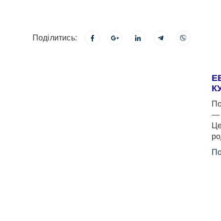
Поділитись:
Е
К
По
— 
Це
ро
По