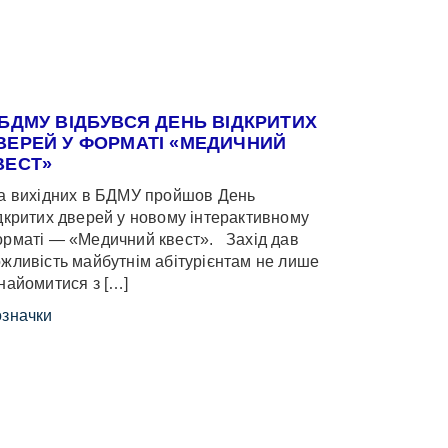
 БДМУ ВІДБУВСЯ ДЕНЬ ВІДКРИТИХ
ВЕРЕЙ У ФОРМАТІ «МЕДИЧНИЙ
ВЕСТ»
 вихідних в БДМУ пройшов День
дкритих дверей у новому інтерактивному
рматі — «Медичний квест». Захід дав
жливість майбутнім абітурієнтам не лише
найомитися з […]
значки