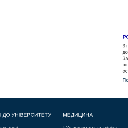
Р
3 
до
За
шв
ос
По
П ДО УНІВЕРСИТЕТУ
МЕДИЦИНА
альності
Університетська клініка