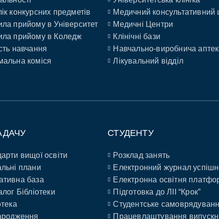
ік конкурсних предметів
Медичний консультативний 
ла прийому в Університет
Медичні Центри
ла прийому в Коледж
Клінічні бази
сть навчання
Навчально-виробнича аптек
альна коміся
Лікувальний відділ
АДАЧУ
СТУДЕНТУ
арти вищої освіти
Розклад занять
льні плани
Електронний журнал успішн
ативна база
Електронна освітня платфо
алог Бібліотеки
Підготовка до ЛІІ “Крок”
отека
Студентське самоврядуван
ародження
Працевлаштування випускн