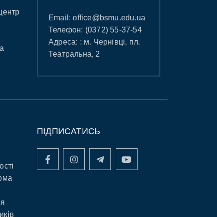
центр
Email:
office@bsmu.edu.ua
Телефон:
(0372) 55-37-54
Адреса: : м. Чернівці, пл.
а
Театральна, 2
ПІДПИСАТИСЬ
ості
рма
ня
иків