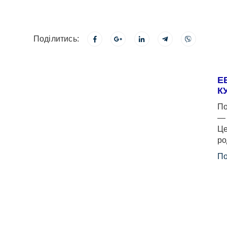
Поділитись:
Е
К
По
— 
Це
ро
По