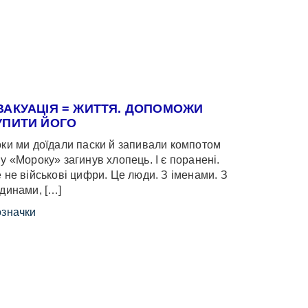
ВАКУАЦІЯ = ЖИТТЯ. ДОПОМОЖИ
УПИТИ ЙОГО
ки ми доїдали паски й запивали компотом
у «Мороку» загинув хлопець. І є поранені.
 не військові цифри. Це люди. З іменами. З
динами, […]
значки