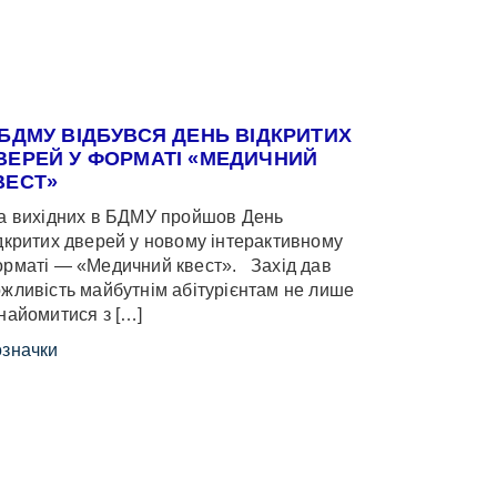
 БДМУ ВІДБУВСЯ ДЕНЬ ВІДКРИТИХ
ВЕРЕЙ У ФОРМАТІ «МЕДИЧНИЙ
ВЕСТ»
 вихідних в БДМУ пройшов День
дкритих дверей у новому інтерактивному
рматі — «Медичний квест». Захід дав
жливість майбутнім абітурієнтам не лише
найомитися з […]
значки