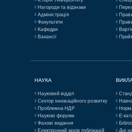
Нагороди та відзнаки
Перел
Адміністрація
Прави
Факультети
Прави
Кафедри
Варті
Вакансії
Прийм
НАУКА
ВИКЛ
Науковий відділ
Станд
Сектор інноваційного розвитку
Навча
Проблемна НДР
Норм
Наукові форуми
E-кат
Фахові видання
Біблі
Електронний архів публікацій
Дні н