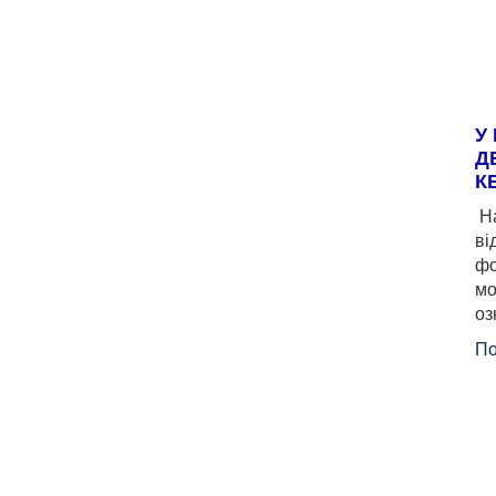
У
Д
К
На
ві
фо
мо
оз
По