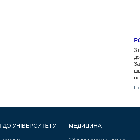
Р
3 
до
За
шв
ос
По
П ДО УНІВЕРСИТЕТУ
МЕДИЦИНА
альності
Університетська клініка