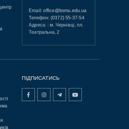
центр
Email:
office@bsmu.edu.ua
Телефон:
(0372) 55-37-54
Адреса: : м. Чернівці, пл.
а
Театральна, 2
ПІДПИСАТИСЬ
ості
рма
ня
иків