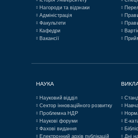
Нагороди та відзнаки
Перел
Адміністрація
Прави
Факультети
Прави
Кафедри
Варті
Вакансії
Прийм
НАУКА
ВИКЛ
Науковий відділ
Станд
Сектор інноваційного розвитку
Навча
Проблемна НДР
Норм
Наукові форуми
E-кат
Фахові видання
Біблі
Електронний архів публікацій
Дні н