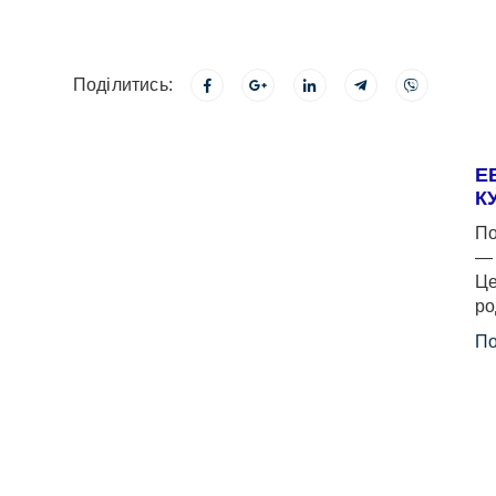
Поділитись:
Е
К
По
— 
Це
ро
По