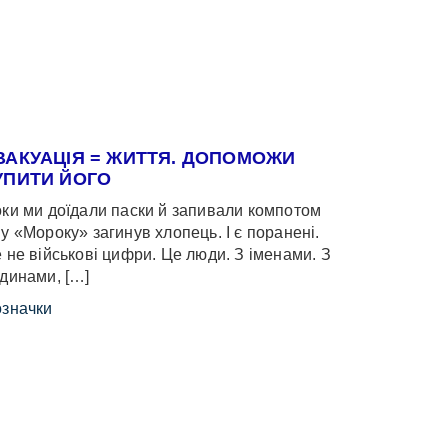
ВАКУАЦІЯ = ЖИТТЯ. ДОПОМОЖИ
УПИТИ ЙОГО
ки ми доїдали паски й запивали компотом
у «Мороку» загинув хлопець. І є поранені.
 не військові цифри. Це люди. З іменами. З
динами, […]
значки