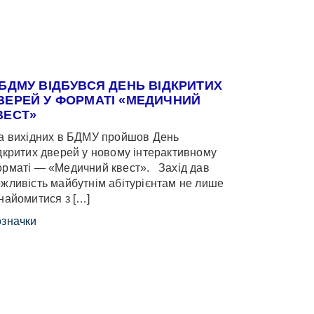
 БДМУ ВІДБУВСЯ ДЕНЬ ВІДКРИТИХ
ВЕРЕЙ У ФОРМАТІ «МЕДИЧНИЙ
ВЕСТ»
 вихідних в БДМУ пройшов День
дкритих дверей у новому інтерактивному
рматі — «Медичний квест». Захід дав
жливість майбутнім абітурієнтам не лише
найомитися з […]
значки