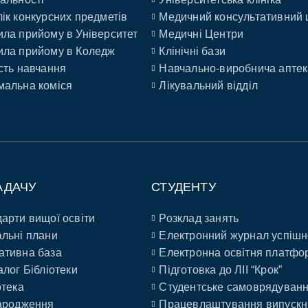
ік конкурсних предметів
Медичний консультативний 
ла прийому в Університет
Медичні Центри
ла прийому в Коледж
Клінічні бази
сть навчання
Навчально-виробнича аптек
альна коміся
Лікувальний відділ
АДАЧУ
СТУДЕНТУ
арти вищої освіти
Розклад занять
льні плани
Електронний журнал успішн
ативна база
Електронна освітня платфо
алог Бібліотеки
Підготовка до ЛІІ “Крок”
отека
Студентське самоврядуван
ародження
Працевлаштування випускн