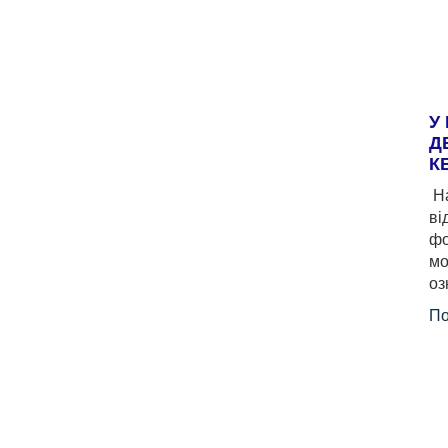
У
Д
К
На
ві
фо
мо
оз
По