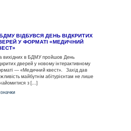
 БДМУ ВІДБУВСЯ ДЕНЬ ВІДКРИТИХ
ВЕРЕЙ У ФОРМАТІ «МЕДИЧНИЙ
ВЕСТ»
 вихідних в БДМУ пройшов День
дкритих дверей у новому інтерактивному
рматі — «Медичний квест». Захід дав
жливість майбутнім абітурієнтам не лише
найомитися з […]
значки