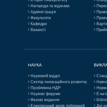
Нагороди та відзнаки
Перел
Адміністрація
Прави
Факультети
Прави
Кафедри
Варті
Вакансії
Прийм
НАУКА
ВИКЛ
Науковий відділ
Станд
Сектор інноваційного розвитку
Навча
Проблемна НДР
Норм
Наукові форуми
E-кат
Фахові видання
Біблі
Електронний архів публікацій
Дні н