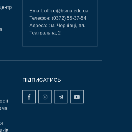
центр
Email:
office@bsmu.edu.ua
Телефон:
(0372) 55-37-54
Адреса: : м. Чернівці, пл.
а
Театральна, 2
ПІДПИСАТИСЬ
ості
рма
ня
иків