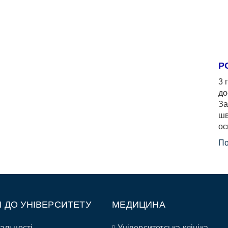
Р
3 
до
За
шв
ос
По
П ДО УНІВЕРСИТЕТУ
МЕДИЦИНА
альності
Університетська клініка