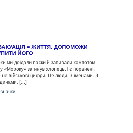
ВАКУАЦІЯ = ЖИТТЯ. ДОПОМОЖИ
УПИТИ ЙОГО
ки ми доїдали паски й запивали компотом
у «Мороку» загинув хлопець. І є поранені.
 не військові цифри. Це люди. З іменами. З
динами, […]
значки