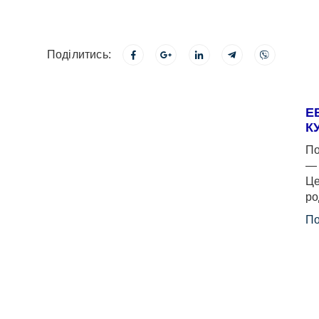
Поділитись:
Е
К
По
— 
Це
ро
По