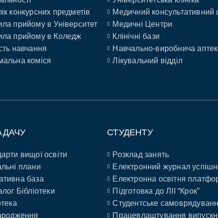
ік конкурсних предметів
Медичний консультативний 
ла прийому в Університет
Медичні Центри
ла прийому в Коледж
Клінічні бази
сть навчання
Навчально-виробнича аптек
альна коміся
Лікувальний відділ
АДАЧУ
СТУДЕНТУ
арти вищої освіти
Розклад занять
льні плани
Електронний журнал успішн
ативна база
Електронна освітня платфо
алог Бібліотеки
Підготовка до ЛІІ “Крок”
отека
Студентське самоврядуван
ародження
Працевлаштування випускн