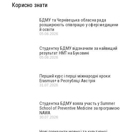
Корисно знати
БДМУ та Чернівецька обласна рада
розширюють співпрацю у сфері медицини
й освіти
05.08.2026
Студентку БДМУ відзначили за найвищий
результат НМТ на Буковині
05.08.2026
Перший курс і перші міжнародні кроки:
Erasmus+ в Республіці Австрія
31.07.2026
Студентка БДМУ взяла участь у Summer
School of Preventive Medicine за програмою
NAWA
30.07.2026
Нові горизонти мовної та культурної