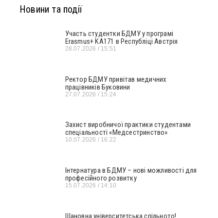
Новини та події
Участь студентки БДМУ у програмі
Erasmus+ KA171 в Республіці Австрія
28.07.2026
15:51
Ректор БДМУ привітав медичних
працівників Буковини
27.07.2026
15:24
Захист виробничої практики студентами
спеціальності «Медсестринство»
10.07.2026
16:22
Інтернатура в БДМУ – нові можливості для
професійного розвитку
15.07.2026
14:10
Шановна університетська спільното!