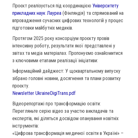
Проєкт реалізується під координацією
Університету
прикладних наук Лауреа
(Фінляндія) та спрямований на
впровадження сучасних цифрових технологій у процес
підготовки майбутніх медиків.
Протягом 2025 року консорціум проєкту провів
інтенсивну роботу, результати якої представлені у
звітах та медіа матеріалах. Пропонуємо ознайомитися
з ключовими етапами реалізації ініціативи:
Інформаційний дайджест: У щоквартальному випуску
зібрано головні новини, досягнення та плани розвитку
проєкту.
Newsletter UkraineDigiTrans.pdf
Відеорепортажі про трансформацію освіти:
Перегляньте серію відео за участю викладачів та
експертів, які діляться досвідом опанування новітніх
інструментів:
«Цифрова трансформація медичної освіти в Україні» –