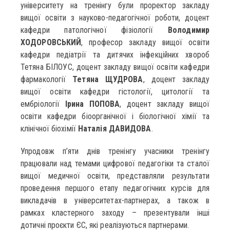
університету на тренінгу були проректор закладу
вищої освіти з науково-педагогічної роботи, доцент
кафедри патологічної фізіології
Володимир
ХОДОРОВСЬКИЙ
, професор закладу вищої освіти
кафедри педіатрії та дитячих інфекційних хвороб
Тетяна БІЛОУС, доцент закладу вищої освіти кафедри
фармакології
Тетяна ЩУДРОВА
, доцент закладу
вищої освіти кафедри гістології, цитології та
ембріології
Ірина ПОПОВА
, доцент закладу вищої
освіти кафедри біоорганічної і біологічної хімії та
клінічної біохімії
Наталія ДАВИДОВА
.
Упродовж п’яти днів тренінгу учасники тренінгу
працювали над темами цифрової педагогіки та сталої
вищої медичної освіти, представляли результати
проведення першого етапу педагогічних курсів для
викладачів в університетах-партнерах, а також в
рамках кластерного заходу – презентували інші
дотичні проєкти ЄС, які реалізуються партнерами.