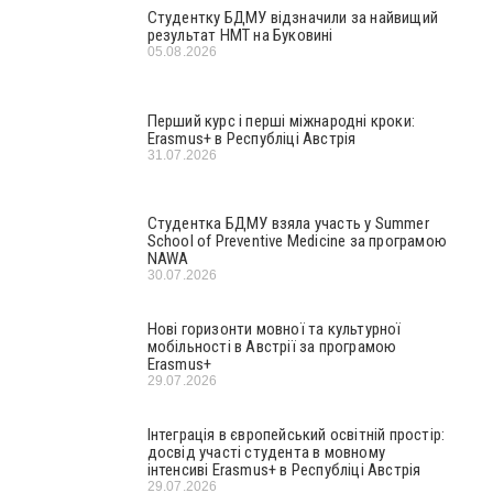
Студентку БДМУ відзначили за найвищий
результат НМТ на Буковині
05.08.2026
Перший курс і перші міжнародні кроки:
Erasmus+ в Республіці Австрія
31.07.2026
Студентка БДМУ взяла участь у Summer
School of Preventive Medicine за програмою
NAWA
30.07.2026
Нові горизонти мовної та культурної
мобільності в Австрії за програмою
Erasmus+
29.07.2026
Інтеграція в європейський освітній простір:
досвід участі студента в мовному
інтенсиві Erasmus+ в Республіці Австрія
29.07.2026