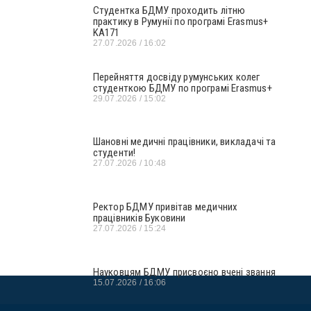
Студентка БДМУ проходить літню
практику в Румунії по програмі Erasmus+
KA171
27.07.2026
16:02
Перейняття досвіду румунських колег
студенткою БДМУ по програмі Erasmus+
29.07.2026
15:02
Шановні медичні працівники, викладачі та
студенти!
27.07.2026
10:48
Ректор БДМУ привітав медичних
працівників Буковини
27.07.2026
15:24
Науковцям БДМУ присвоєно вчені звання
15.07.2026
16:06