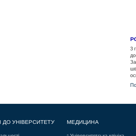
Р
3 
до
За
шв
ос
По
П ДО УНІВЕРСИТЕТУ
МЕДИЦИНА
альності
Університетська клініка