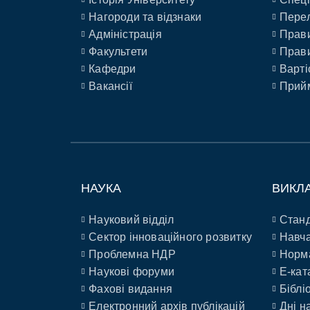
Нагороди та відзнаки
Перел
Адміністрація
Прави
Факультети
Прави
Кафедри
Варті
Вакансії
Прийм
НАУКА
ВИКЛ
Науковий відділ
Станд
Сектор інноваційного розвитку
Навча
Проблемна НДР
Норм
Наукові форуми
E-кат
Фахові видання
Біблі
Електронний архів публікацій
Дні н