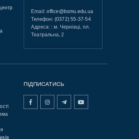
центр
Email:
office@bsmu.edu.ua
Телефон:
(0372) 55-37-54
Адреса: : м. Чернівці, пл.
а
Театральна, 2
ПІДПИСАТИСЬ
ості
рма
ня
иків