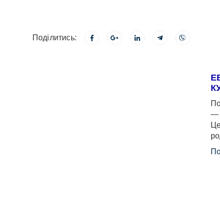
Поділитись:
Е
К
По
— 
Це
ро
По