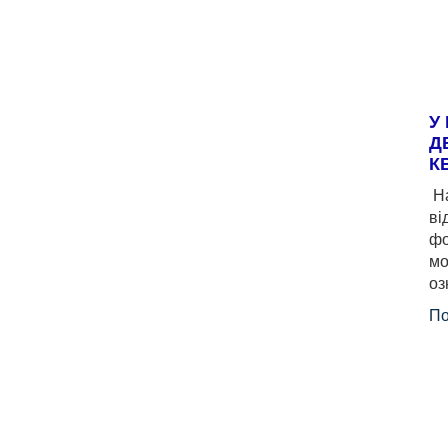
У
Д
К
На
ві
фо
мо
оз
По