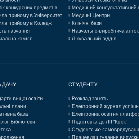
ік конкурсних предметів
Медичний консультативний 
ла прийому в Університет
Медичні Центри
ла прийому в Коледж
Клінічні бази
сть навчання
Навчально-виробнича аптек
альна коміся
Лікувальний відділ
АДАЧУ
СТУДЕНТУ
арти вищої освіти
Розклад занять
льні плани
Електронний журнал успішн
ативна база
Електронна освітня платфо
алог Бібліотеки
Підготовка до ЛІІ “Крок”
отека
Студентське самоврядуван
ародження
Працевлаштування випускн