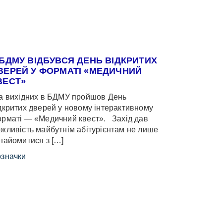
 БДМУ ВІДБУВСЯ ДЕНЬ ВІДКРИТИХ
ВЕРЕЙ У ФОРМАТІ «МЕДИЧНИЙ
ВЕСТ»
 вихідних в БДМУ пройшов День
дкритих дверей у новому інтерактивному
рматі — «Медичний квест». Захід дав
жливість майбутнім абітурієнтам не лише
найомитися з […]
значки