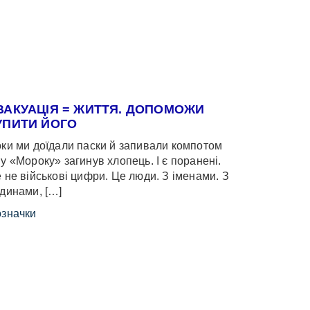
ВАКУАЦІЯ = ЖИТТЯ. ДОПОМОЖИ
УПИТИ ЙОГО
ки ми доїдали паски й запивали компотом
у «Мороку» загинув хлопець. І є поранені.
 не військові цифри. Це люди. З іменами. З
динами, […]
значки