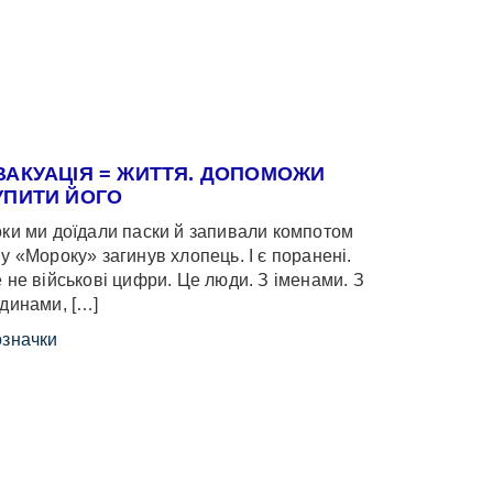
ВАКУАЦІЯ = ЖИТТЯ. ДОПОМОЖИ
УПИТИ ЙОГО
ки ми доїдали паски й запивали компотом
у «Мороку» загинув хлопець. І є поранені.
 не військові цифри. Це люди. З іменами. З
динами, […]
значки