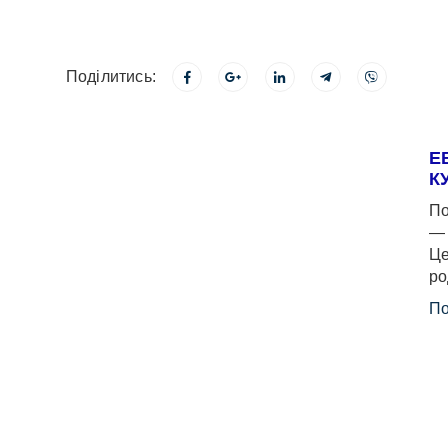
Поділитись:
Е
К
По
— 
Це
ро
По