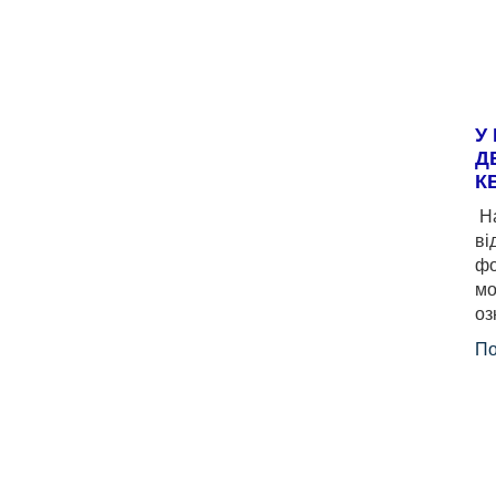
У
Д
К
На
ві
фо
мо
оз
По