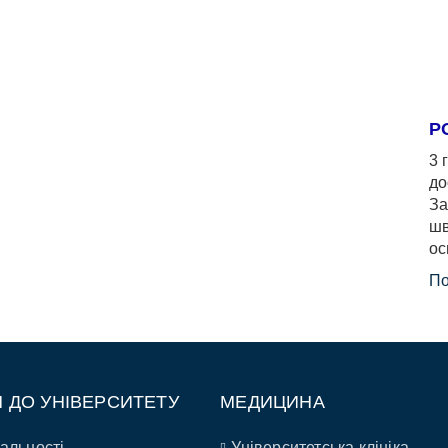
Р
3 
до
За
шв
ос
По
П ДО УНІВЕРСИТЕТУ
МЕДИЦИНА
альності
Університетська клініка