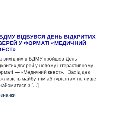
 БДМУ ВІДБУВСЯ ДЕНЬ ВІДКРИТИХ
ВЕРЕЙ У ФОРМАТІ «МЕДИЧНИЙ
ВЕСТ»
 вихідних в БДМУ пройшов День
дкритих дверей у новому інтерактивному
рматі — «Медичний квест». Захід дав
жливість майбутнім абітурієнтам не лише
найомитися з […]
значки