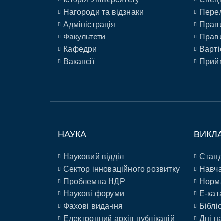
Нагороди та відзнаки
Перел
Адміністрація
Прави
Факультети
Прави
Кафедри
Варті
Вакансії
Прийм
НАУКА
ВИКЛ
Науковий відділ
Станд
Сектор інноваційного розвитку
Навча
Проблемна НДР
Норм
Наукові форуми
E-кат
Фахові видання
Біблі
Електронний архів публікацій
Дні н