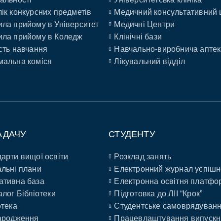
ік конкурсних предметів
Медичний консультативний 
ла прийому в Університет
Медичні Центри
ла прийому в Коледж
Клінічні бази
сть навчання
Навчально-виробнича аптек
альна коміся
Лікувальний відділ
АДАЧУ
СТУДЕНТУ
арти вищої освіти
Розклад занять
льні плани
Електронний журнал успішн
ативна база
Електронна освітня платфо
алог Бібліотеки
Підготовка до ЛІІ “Крок”
отека
Студентське самоврядуван
ародження
Працевлаштування випускн