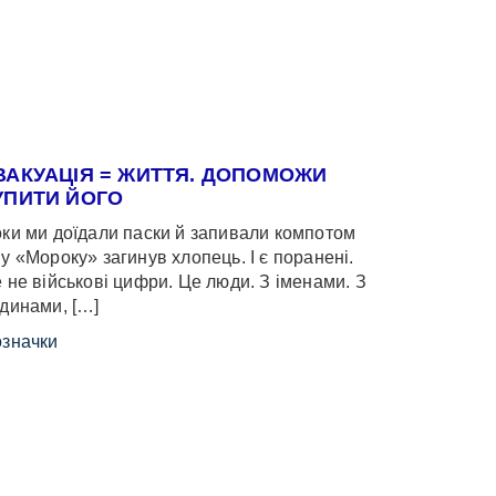
ВАКУАЦІЯ = ЖИТТЯ. ДОПОМОЖИ
УПИТИ ЙОГО
ки ми доїдали паски й запивали компотом
у «Мороку» загинув хлопець. І є поранені.
 не військові цифри. Це люди. З іменами. З
динами, […]
значки