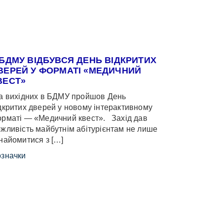
 БДМУ ВІДБУВСЯ ДЕНЬ ВІДКРИТИХ
ВЕРЕЙ У ФОРМАТІ «МЕДИЧНИЙ
ВЕСТ»
 вихідних в БДМУ пройшов День
дкритих дверей у новому інтерактивному
рматі — «Медичний квест». Захід дав
жливість майбутнім абітурієнтам не лише
найомитися з […]
значки