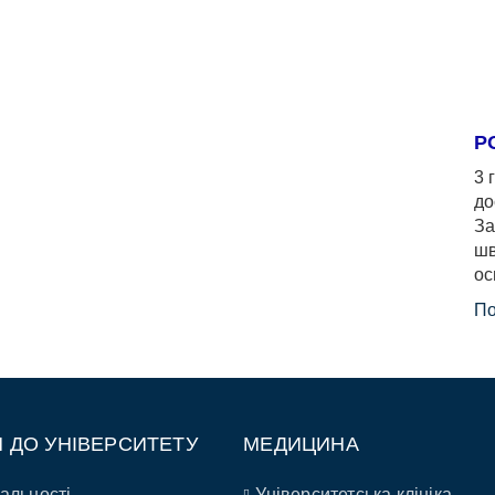
Р
3 
до
За
шв
ос
По
П ДО УНІВЕРСИТЕТУ
МЕДИЦИНА
альності
Університетська клініка