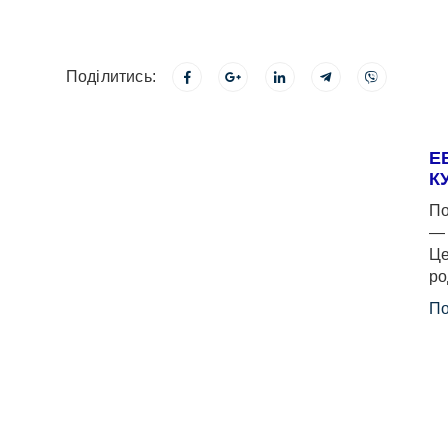
Поділитись:
Е
К
По
— 
Це
ро
По