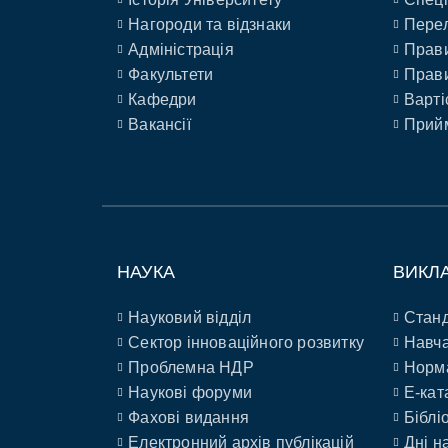
Нагороди та відзнаки
Перел
Адміністрація
Прави
Факультети
Прави
Кафедри
Варті
Вакансії
Прийм
НАУКА
ВИКЛ
Науковий відділ
Станд
Сектор інноваційного розвитку
Навча
Проблемна НДР
Норм
Наукові форуми
E-кат
Фахові видання
Біблі
Електронний архів публікацій
Дні н