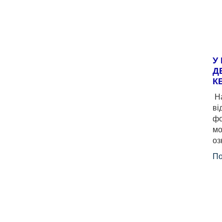
У
Д
К
На
ві
фо
мо
оз
По