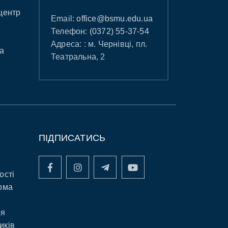
центр
Email:
office@bsmu.edu.ua
Телефон:
(0372) 55-37-54
Адреса: : м. Чернівці, пл.
а
Театральна, 2
ПІДПИСАТИСЬ
ості
рма
ня
иків