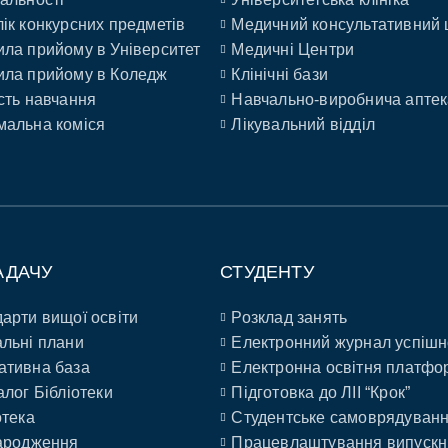
ік конкурсних предметів
Медичний консультативний 
ла прийому в Університет
Медичні Центри
ла прийому в Коледж
Клінічні бази
сть навчання
Навчально-виробнича аптек
альна коміся
Лікувальний відділ
АДАЧУ
СТУДЕНТУ
арти вищої освіти
Розклад занять
льні плани
Електронний журнал успішн
ативна база
Електронна освітня платфо
алог Бібліотеки
Підготовка до ЛІІ “Крок”
отека
Студентське самоврядуван
ародження
Працевлаштування випускн