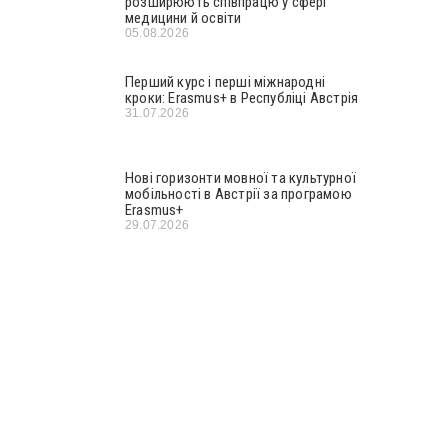
розширюють співпрацю у сфері
медицини й освіти
05.08.2026
Перший курс і перші міжнародні
кроки: Erasmus+ в Республіці Австрія
31.07.2026
Нові горизонти мовної та культурної
мобільності в Австрії за програмою
Erasmus+
29.07.2026