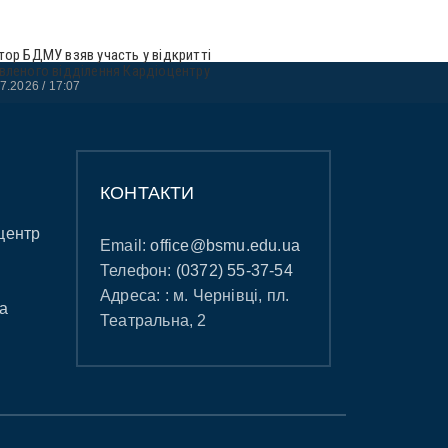
тор БДМУ взяв участь у відкритті
вленого відділення Кардіоцентру
07.2026
17:07
КОНТАКТИ
центр
Email:
office@bsmu.edu.ua
Телефон:
(0372) 55-37-54
Адреса: : м. Чернівці, пл.
а
Театральна, 2