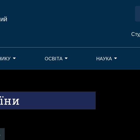
ний
Сту
НИКУ
ОСВІТА
НАУКА
аїни