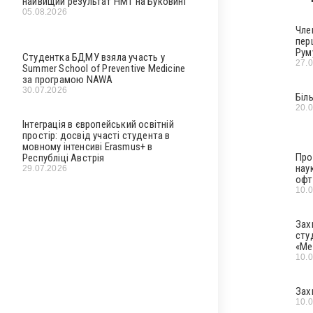
найвищий результат НМТ на Буковині
05.08.2026
Чле
пер
Рум
Студентка БДМУ взяла участь у
27.
Summer School of Preventive Medicine
за програмою NAWA
30.07.2026
Біл
20.
Інтеграція в європейський освітній
простір: досвід участі студента в
мовному інтенсиві Erasmus+ в
Про
Республіці Австрія
нау
29.07.2026
офт
10.
Зах
сту
«Ме
10.
Зах
10.