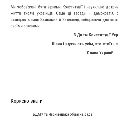
Ми зобов’язані бути вірними Конституції і неухильно дотрим
життя тисячі українців. Саме ці засади – демократія, су
захищають наші Захисники й Захисниці, виборюючи для кожн
своїми законами.
З Днем Конституції Укр
Шана і вдячність усім, хто стоїть 
Слава Україні!
Корисно знати
БДМУ та Чернівецька обласна рада