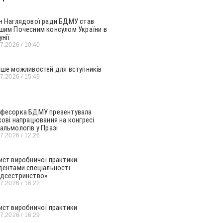
н Наглядової ради БДМУ став
шим Почесним консулом України в
унії
07.2026
10:40
ьше можливостей для вступників
07.2026
15:49
фесорка БДМУ презентувала
кові напрацювання на конгресі
альмологів у Празі
07.2026
12:26
ист виробничої практики
дентами спеціальності
дсестринство»
07.2026
16:22
ист виробничої практики
07.2026
16:29