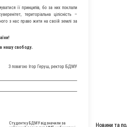
уватися її принципів, бо за них поклали
веренітет, територіальна цілісність –
ого з нас право жити на своїй землі за
аїни!
за нашу свободу.
З повагою Ігор Геруш, ректор БДМУ
Студентку БДМУ відзначили за
Новини та под