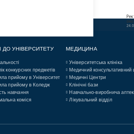
Рек
оно
24.
П ДО УНІВЕРСИТЕТУ
МЕДИЦИНА
альності
Університетська клініка
ік конкурсних предметів
Медичний консультативний 
ла прийому в Університет
Медичні Центри
ла прийому в Коледж
Клінічні бази
сть навчання
Навчально-виробнича аптек
альна коміся
Лікувальний відділ