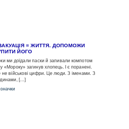
ВАКУАЦІЯ = ЖИТТЯ. ДОПОМОЖИ
УПИТИ ЙОГО
ки ми доїдали паски й запивали компотом
у «Мороку» загинув хлопець. І є поранені.
 не військові цифри. Це люди. З іменами. З
динами, […]
значки