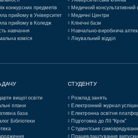
ік конкурсних предметів
Медичний консультативний 
ла прийому в Університет
Медичні Центри
ла прийому в Коледж
Клінічні бази
сть навчання
Навчально-виробнича аптек
альна коміся
Лікувальний відділ
АДАЧУ
СТУДЕНТУ
арти вищої освіти
Розклад занять
льні плани
Електронний журнал успішн
ативна база
Електронна освітня платфо
алог Бібліотеки
Підготовка до ЛІІ “Крок”
отека
Студентське самоврядуван
ародження
Працевлаштування випускн