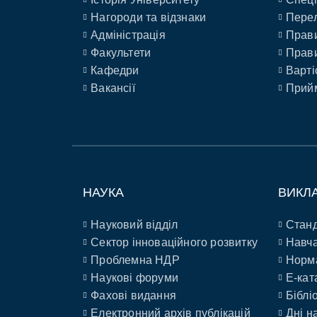
Нагороди та відзнаки
Перел
Адміністрація
Прави
Факультети
Прави
Кафедри
Варті
Вакансії
Прийм
НАУКА
ВИКЛ
Науковий відділ
Станд
Сектор інноваційного розвитку
Навча
Проблемна НДР
Норм
Наукові форуми
E-кат
Фахові видання
Біблі
Електронний архів публікацій
Дні н