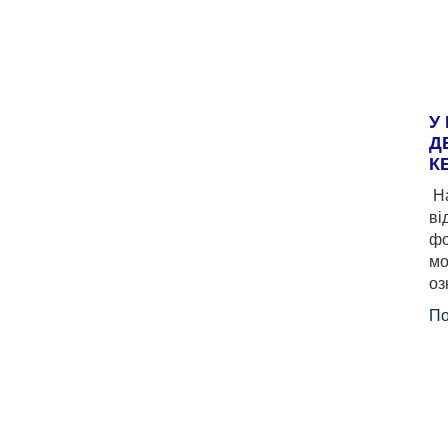
У
Д
К
На
ві
фо
мо
оз
По