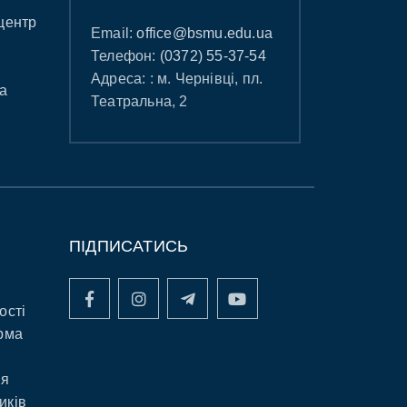
центр
Email:
office@bsmu.edu.ua
Телефон:
(0372) 55-37-54
Адреса: : м. Чернівці, пл.
а
Театральна, 2
ПІДПИСАТИСЬ
ості
рма
ня
иків