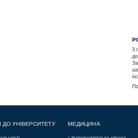
Р
3 
до
За
шв
ос
По
П ДО УНІВЕРСИТЕТУ
МЕДИЦИНА
альності
Університетська клініка