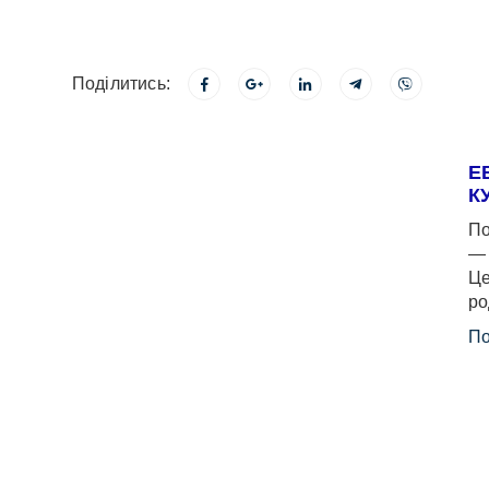
Поділитись:
Е
К
По
— 
Це
ро
По