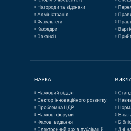
Нагороди та відзнаки
Перел
Адміністрація
Прави
Факультети
Прави
Кафедри
Варті
Вакансії
Прийм
НАУКА
ВИКЛ
Науковий відділ
Станд
Сектор інноваційного розвитку
Навча
Проблемна НДР
Норм
Наукові форуми
E-кат
Фахові видання
Біблі
Електронний архів публікацій
Дні н