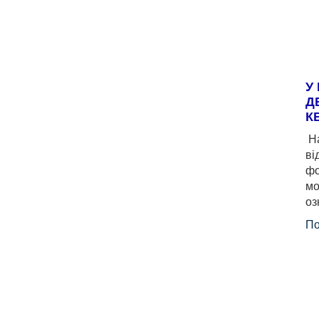
У
Д
К
На
ві
фо
мо
оз
По