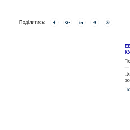
Поділитись:
Е
К
По
— 
Це
ро
По