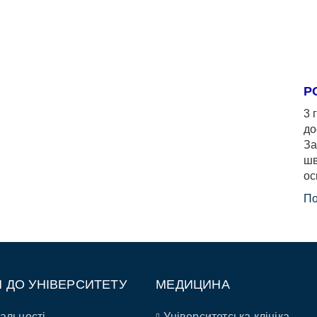
Р
3 
до
За
шв
ос
По
П ДО УНІВЕРСИТЕТУ
МЕДИЦИНА
альності
Університетська клініка