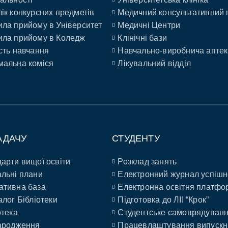
ік конкурсних предметів
Медичний консультативний 
ла прийому в Університет
Медичні Центри
ла прийому в Коледж
Клінічні бази
сть навчання
Навчально-виробнича аптек
альна коміся
Лікувальний відділ
АДАЧУ
СТУДЕНТУ
арти вищої освіти
Розклад занять
льні плани
Електронний журнал успішн
ативна база
Електронна освітня платфо
алог Бібліотеки
Підготовка до ЛІІ “Крок”
отека
Студентське самоврядуван
ародження
Працевлаштування випускн