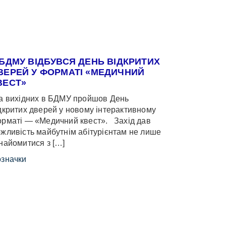
 БДМУ ВІДБУВСЯ ДЕНЬ ВІДКРИТИХ
ВЕРЕЙ У ФОРМАТІ «МЕДИЧНИЙ
ВЕСТ»
 вихідних в БДМУ пройшов День
дкритих дверей у новому інтерактивному
рматі — «Медичний квест». Захід дав
жливість майбутнім абітурієнтам не лише
найомитися з […]
значки