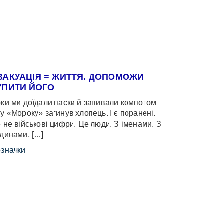
ВАКУАЦІЯ = ЖИТТЯ. ДОПОМОЖИ
УПИТИ ЙОГО
ки ми доїдали паски й запивали компотом
у «Мороку» загинув хлопець. І є поранені.
 не військові цифри. Це люди. З іменами. З
динами, […]
значки