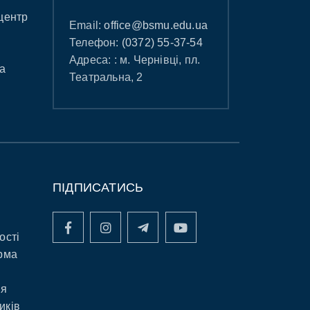
центр
Email:
office@bsmu.edu.ua
Телефон:
(0372) 55-37-54
Адреса: : м. Чернівці, пл.
а
Театральна, 2
ПІДПИСАТИСЬ
ості
рма
ня
иків