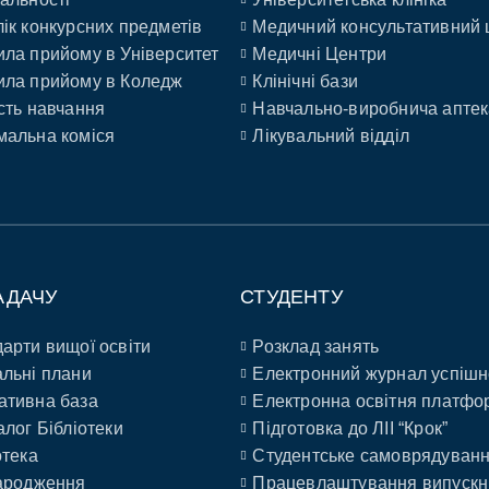
ік конкурсних предметів
Медичний консультативний 
ла прийому в Університет
Медичні Центри
ла прийому в Коледж
Клінічні бази
сть навчання
Навчально-виробнича аптек
альна коміся
Лікувальний відділ
АДАЧУ
СТУДЕНТУ
арти вищої освіти
Розклад занять
льні плани
Електронний журнал успішн
ативна база
Електронна освітня платфо
алог Бібліотеки
Підготовка до ЛІІ “Крок”
отека
Студентське самоврядуван
ародження
Працевлаштування випускн