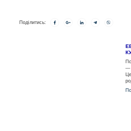
Поділитись:
Е
К
По
— 
Це
ро
По