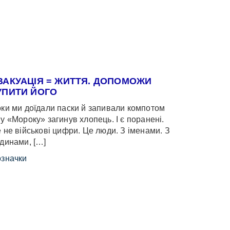
ВАКУАЦІЯ = ЖИТТЯ. ДОПОМОЖИ
УПИТИ ЙОГО
ки ми доїдали паски й запивали компотом
у «Мороку» загинув хлопець. І є поранені.
 не військові цифри. Це люди. З іменами. З
динами, […]
значки