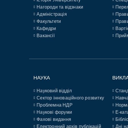
Нагороди та відзнаки
Перел
Адміністрація
Прави
Факультети
Прави
Кафедри
Варті
Вакансії
Прийм
НАУКА
ВИКЛ
Науковий відділ
Станд
Сектор інноваційного розвитку
Навча
Проблемна НДР
Норм
Наукові форуми
E-кат
Фахові видання
Біблі
Електронний архів публікацій
Дні н