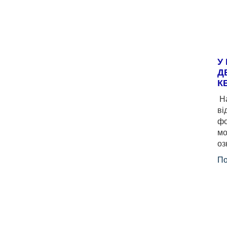
У
Д
К
На
ві
фо
мо
оз
По