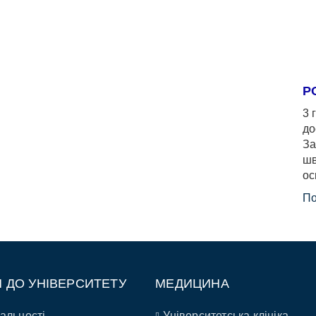
Р
3 
до
За
шв
ос
По
П ДО УНІВЕРСИТЕТУ
МЕДИЦИНА
альності
Університетська клініка