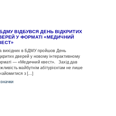
 БДМУ ВІДБУВСЯ ДЕНЬ ВІДКРИТИХ
ВЕРЕЙ У ФОРМАТІ «МЕДИЧНИЙ
ВЕСТ»
 вихідних в БДМУ пройшов День
дкритих дверей у новому інтерактивному
рматі — «Медичний квест». Захід дав
жливість майбутнім абітурієнтам не лише
найомитися з […]
значки