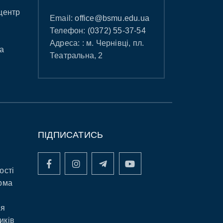
центр
Email:
office@bsmu.edu.ua
Телефон:
(0372) 55-37-54
Адреса: : м. Чернівці, пл.
а
Театральна, 2
ПІДПИСАТИСЬ
ості
рма
ня
иків