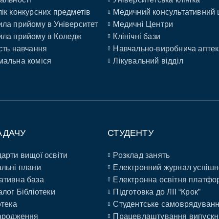
ік конкурсних предметів
Медичний консультативний 
ла прийому в Університет
Медичні Центри
ла прийому в Коледж
Клінічні бази
сть навчання
Навчально-виробнича аптек
альна коміся
Лікувальний відділ
АДАЧУ
СТУДЕНТУ
арти вищої освіти
Розклад занять
льні плани
Електронний журнал успішн
ативна база
Електронна освітня платфо
алог Бібліотеки
Підготовка до ЛІІ “Крок”
отека
Студентське самоврядуван
ародження
Працевлаштування випускн