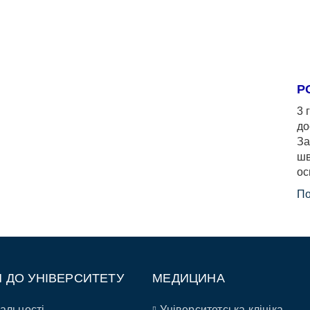
Р
3 
до
За
шв
ос
По
П ДО УНІВЕРСИТЕТУ
МЕДИЦИНА
альності
Університетська клініка