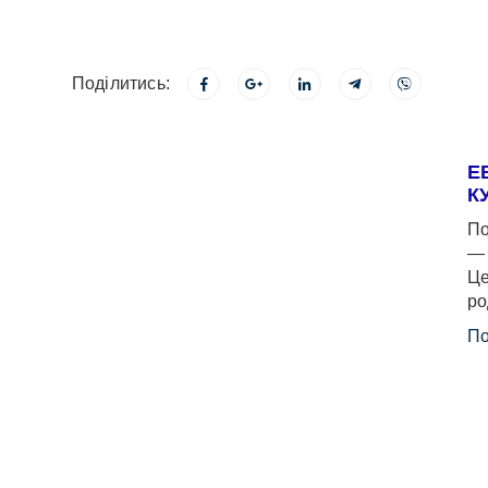
Поділитись:
Е
К
По
— 
Це
ро
По