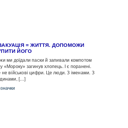
ВАКУАЦІЯ = ЖИТТЯ. ДОПОМОЖИ
УПИТИ ЙОГО
ки ми доїдали паски й запивали компотом
у «Мороку» загинув хлопець. І є поранені.
 не військові цифри. Це люди. З іменами. З
динами, […]
значки