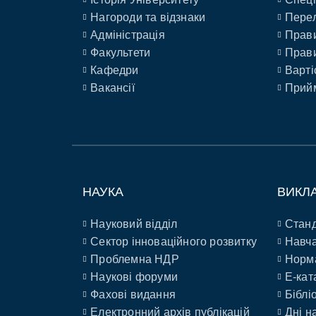
Нагороди та відзнаки
Перел
Адміністрація
Прави
Факультети
Прави
Кафедри
Варті
Вакансії
Прийм
НАУКА
ВИКЛ
Науковий відділ
Станд
Сектор інноваційного розвитку
Навча
Проблемна НДР
Норм
Наукові форуми
E-кат
Фахові видання
Біблі
Електронний архів публікацій
Дні н