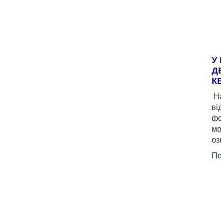
У
Д
К
На
ві
фо
мо
оз
По