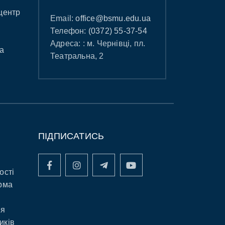
центр
Email:
office@bsmu.edu.ua
Телефон:
(0372) 55-37-54
Адреса: : м. Чернівці, пл.
а
Театральна, 2
ПІДПИСАТИСЬ
ості
рма
ня
иків