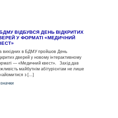
 БДМУ ВІДБУВСЯ ДЕНЬ ВІДКРИТИХ
ВЕРЕЙ У ФОРМАТІ «МЕДИЧНИЙ
ВЕСТ»
 вихідних в БДМУ пройшов День
дкритих дверей у новому інтерактивному
рматі — «Медичний квест». Захід дав
жливість майбутнім абітурієнтам не лише
найомитися з […]
значки