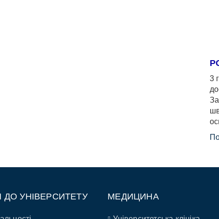
Р
3 
до
За
шв
ос
По
П ДО УНІВЕРСИТЕТУ
МЕДИЦИНА
альності
Університетська клініка