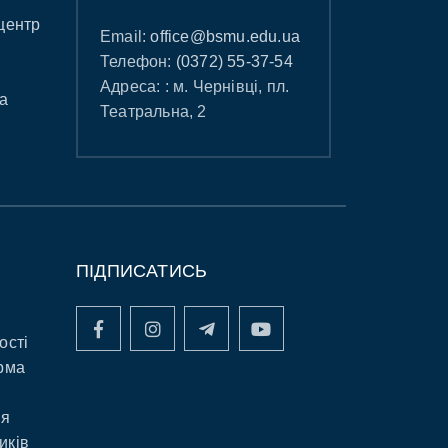
центр
Email:
office@bsmu.edu.ua
Телефон:
(0372) 55-37-54
Адреса: : м. Чернівці, пл.
а
Театральна, 2
ПІДПИСАТИСЬ
ості
рма
ня
иків