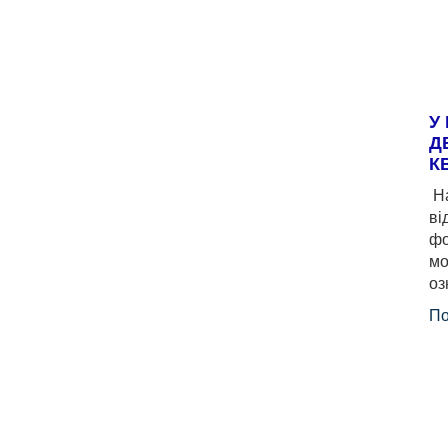
У
Д
К
На
ві
фо
мо
оз
По