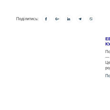
Поділитись:
Е
К
По
— 
Це
ро
По