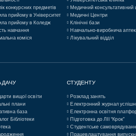
ік конкурсних предметів
Медичний консультативний 
ла прийому в Університет
Медичні Центри
ла прийому в Коледж
Клінічні бази
сть навчання
Навчально-виробнича аптек
альна коміся
Лікувальний відділ
АДАЧУ
СТУДЕНТУ
арти вищої освіти
Розклад занять
льні плани
Електронний журнал успішн
ативна база
Електронна освітня платфо
алог Бібліотеки
Підготовка до ЛІІ “Крок”
отека
Студентське самоврядуван
ародження
Працевлаштування випускн