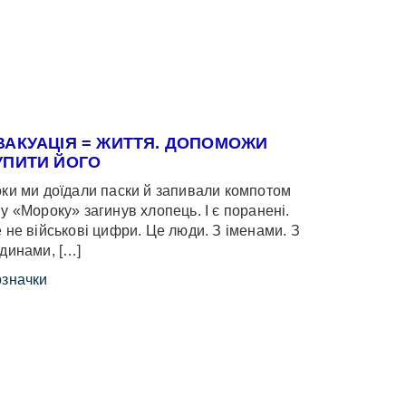
ВАКУАЦІЯ = ЖИТТЯ. ДОПОМОЖИ
УПИТИ ЙОГО
ки ми доїдали паски й запивали компотом
у «Мороку» загинув хлопець. І є поранені.
 не військові цифри. Це люди. З іменами. З
динами, […]
значки