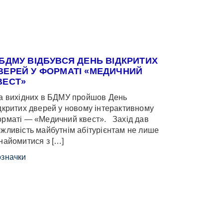
 БДМУ ВІДБУВСЯ ДЕНЬ ВІДКРИТИХ
ВЕРЕЙ У ФОРМАТІ «МЕДИЧНИЙ
ВЕСТ»
 вихідних в БДМУ пройшов День
дкритих дверей у новому інтерактивному
рматі — «Медичний квест». Захід дав
жливість майбутнім абітурієнтам не лише
найомитися з […]
значки