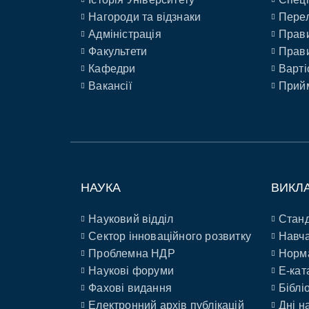
Нагороди та відзнаки
Перел
Адміністрація
Прави
Факультети
Прави
Кафедри
Варті
Вакансії
Прийм
НАУКА
ВИКЛ
Науковий відділ
Станд
Сектор інноваційного розвитку
Навча
Проблемна НДР
Норм
Наукові форуми
E-кат
Фахові видання
Біблі
Електронний архів публікацій
Дні н