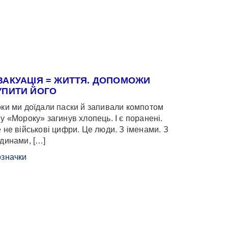
ВАКУАЦІЯ = ЖИТТЯ. ДОПОМОЖИ
УПИТИ ЙОГО
ки ми доїдали паски й запивали компотом
у «Мороку» загинув хлопець. І є поранені.
 не військові цифри. Це люди. З іменами. З
динами, […]
значки