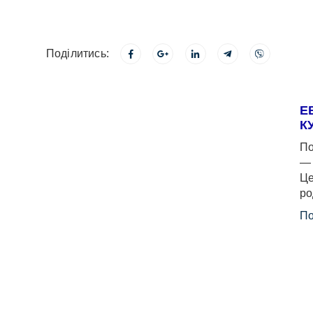
Поділитись:
Е
К
По
— 
Це
ро
По