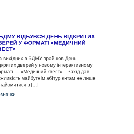
 БДМУ ВІДБУВСЯ ДЕНЬ ВІДКРИТИХ
ВЕРЕЙ У ФОРМАТІ «МЕДИЧНИЙ
ВЕСТ»
 вихідних в БДМУ пройшов День
дкритих дверей у новому інтерактивному
рматі — «Медичний квест». Захід дав
жливість майбутнім абітурієнтам не лише
найомитися з […]
значки