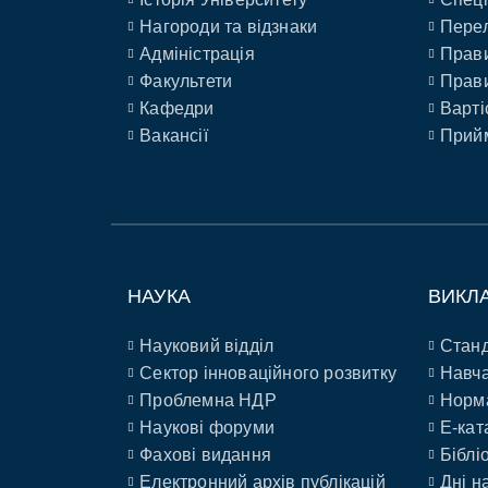
Нагороди та відзнаки
Перел
Адміністрація
Прави
Факультети
Прави
Кафедри
Варті
Вакансії
Прийм
НАУКА
ВИКЛ
Науковий відділ
Станд
Сектор інноваційного розвитку
Навча
Проблемна НДР
Норм
Наукові форуми
E-кат
Фахові видання
Біблі
Електронний архів публікацій
Дні н