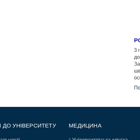
Р
3 
до
За
шв
ос
По
П ДО УНІВЕРСИТЕТУ
МЕДИЦИНА
альності
Університетська клініка