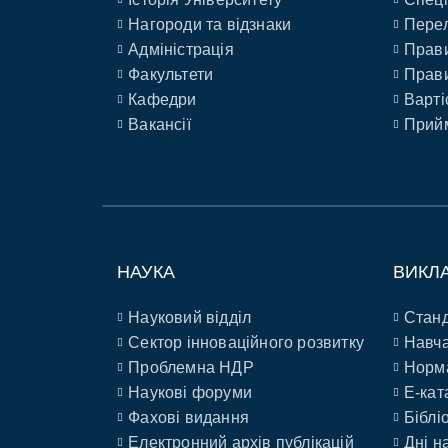
Нагороди та відзнаки
Перел
Адміністрація
Прави
Факультети
Прави
Кафедри
Варті
Вакансії
Прийм
НАУКА
ВИКЛ
Науковий відділ
Станд
Сектор інноваційного розвитку
Навча
Проблемна НДР
Норм
Наукові форуми
E-кат
Фахові видання
Біблі
Електронний архів публікацій
Дні н