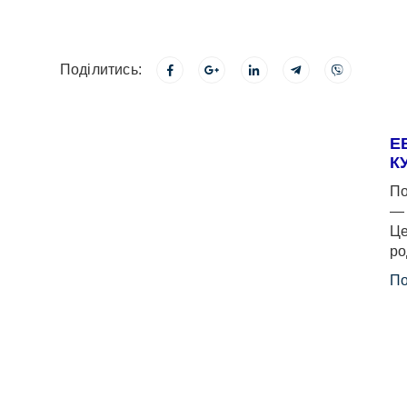
Поділитись:
Е
К
По
— 
Це
ро
По