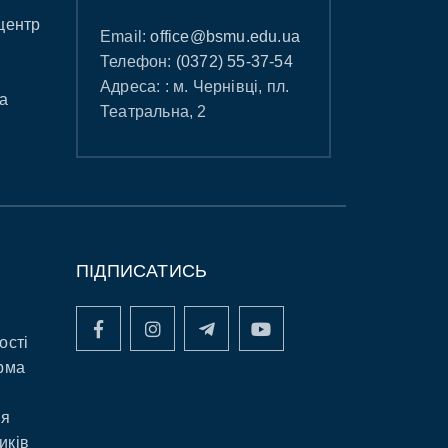
центр
Email:
office@bsmu.edu.ua
Телефон:
(0372) 55-37-54
Адреса: : м. Чернівці, пл.
а
Театральна, 2
ПІДПИСАТИСЬ
ості
рма
ня
иків