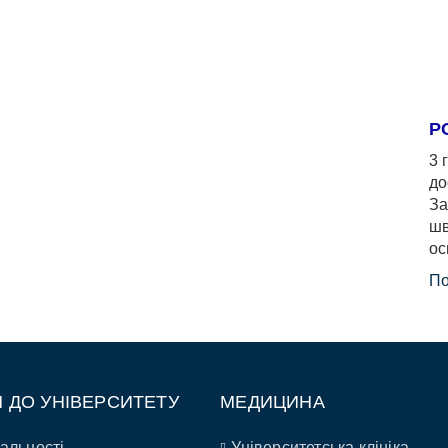
Р
3 
до
За
шв
ос
По
П ДО УНІВЕРСИТЕТУ
МЕДИЦИНА
альності
Університетська клініка