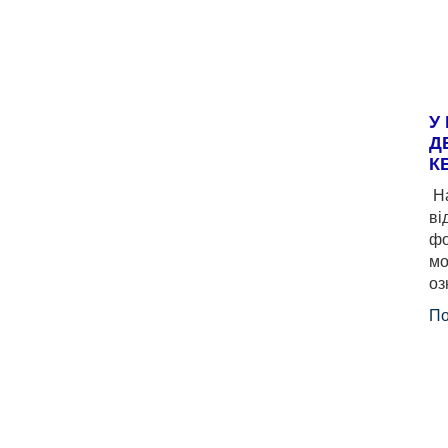
У
Д
К
На
ві
фо
мо
оз
По