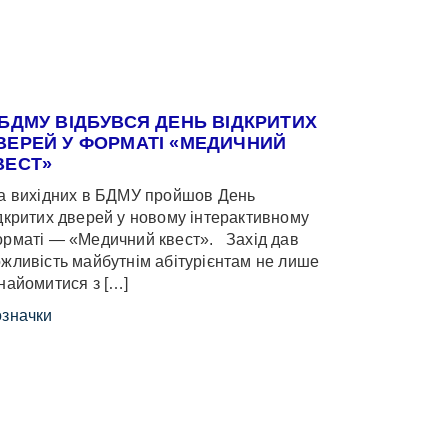
 БДМУ ВІДБУВСЯ ДЕНЬ ВІДКРИТИХ
ВЕРЕЙ У ФОРМАТІ «МЕДИЧНИЙ
ВЕСТ»
 вихідних в БДМУ пройшов День
дкритих дверей у новому інтерактивному
рматі — «Медичний квест». Захід дав
жливість майбутнім абітурієнтам не лише
найомитися з […]
значки