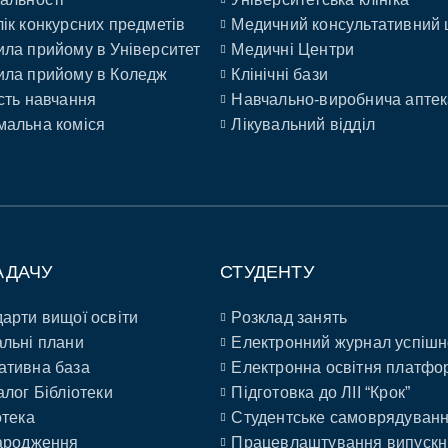
ік конкурсних предметів
Медичний консультативний 
ла прийому в Університет
Медичні Центри
ла прийому в Коледж
Клінічні бази
сть навчання
Навчально-виробнича аптек
альна коміся
Лікувальний відділ
АДАЧУ
СТУДЕНТУ
арти вищої освіти
Розклад занять
льні плани
Електронний журнал успішн
ативна база
Електронна освітня платфо
алог Бібліотеки
Підготовка до ЛІІ “Крок”
отека
Студентське самоврядуван
ародження
Працевлаштування випускн