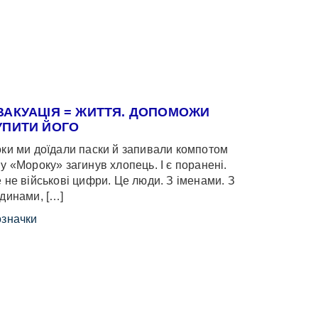
ВАКУАЦІЯ = ЖИТТЯ. ДОПОМОЖИ
УПИТИ ЙОГО
ки ми доїдали паски й запивали компотом
у «Мороку» загинув хлопець. І є поранені.
 не військові цифри. Це люди. З іменами. З
динами, […]
значки