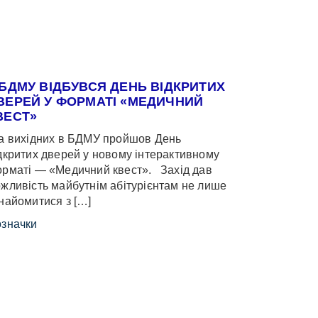
 БДМУ ВІДБУВСЯ ДЕНЬ ВІДКРИТИХ
ВЕРЕЙ У ФОРМАТІ «МЕДИЧНИЙ
ВЕСТ»
 вихідних в БДМУ пройшов День
дкритих дверей у новому інтерактивному
рматі — «Медичний квест». Захід дав
жливість майбутнім абітурієнтам не лише
найомитися з […]
значки