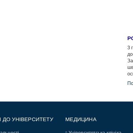
Р
3 
до
За
шв
ос
По
П ДО УНІВЕРСИТЕТУ
МЕДИЦИНА
альності
Університетська клініка