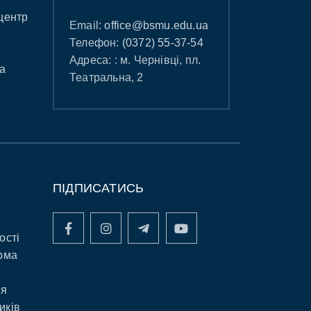
центр
Email:
office@bsmu.edu.ua
Телефон:
(0372) 55-37-54
Адреса: : м. Чернівці, пл.
а
Театральна, 2
ПІДПИСАТИСЬ
ості
рма
ня
иків