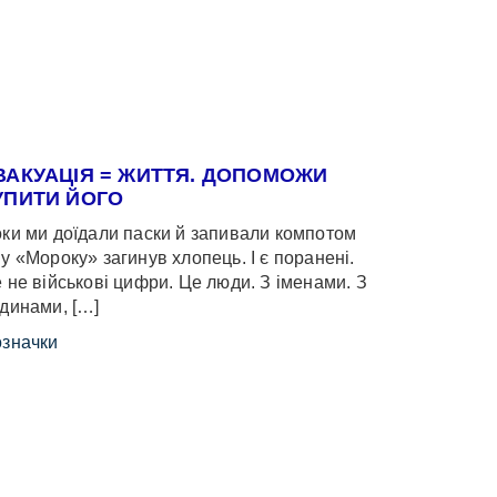
ВАКУАЦІЯ = ЖИТТЯ. ДОПОМОЖИ
УПИТИ ЙОГО
ки ми доїдали паски й запивали компотом
у «Мороку» загинув хлопець. І є поранені.
 не військові цифри. Це люди. З іменами. З
динами, […]
значки