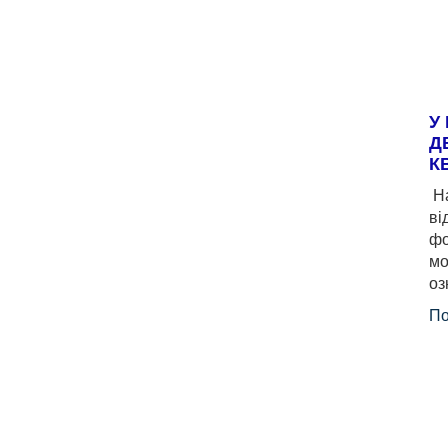
У
Д
К
На
ві
фо
мо
оз
По