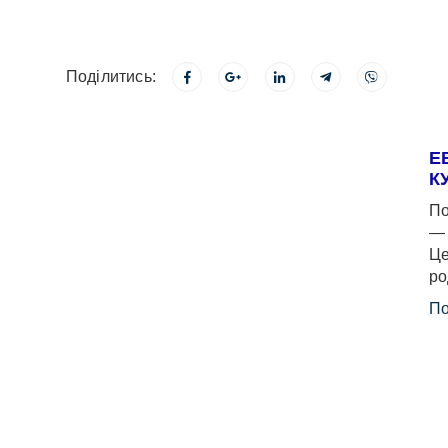
Поділитись:
Е
К
По
— 
Це
ро
По