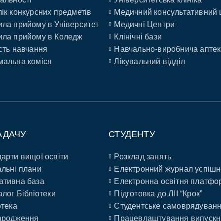
ік конкурсних предметів
Медичний консультативний 
ла прийому в Університет
Медичні Центри
ла прийому в Коледж
Клінічні бази
сть навчання
Навчально-виробнича аптек
альна коміся
Лікувальний відділ
АДАЧУ
СТУДЕНТУ
арти вищої освіти
Розклад занять
льні плани
Електронний журнал успішн
ативна база
Електронна освітня платфо
алог Бібліотеки
Підготовка до ЛІІ “Крок”
отека
Студентське самоврядуван
ародження
Працевлаштування випускн