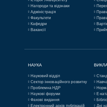
Нагороди та відзнаки
Перел
Адміністрація
Прави
Факультети
Прави
Кафедри
Варті
Вакансії
Прийм
НАУКА
ВИКЛ
Науковий відділ
Станд
Сектор інноваційного розвитку
Навча
Проблемна НДР
Норм
Наукові форуми
E-кат
Фахові видання
Біблі
Електронний архів публікацій
Дні н