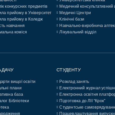
ік конкурсних предметів
Медичний консультативний 
ла прийому в Університет
Медичні Центри
ла прийому в Коледж
Клінічні бази
сть навчання
Навчально-виробнича аптек
альна коміся
Лікувальний відділ
АДАЧУ
СТУДЕНТУ
арти вищої освіти
Розклад занять
льні плани
Електронний журнал успішн
ативна база
Електронна освітня платфо
алог Бібліотеки
Підготовка до ЛІІ “Крок”
отека
Студентське самоврядуван
ародження
Працевлаштування випускн