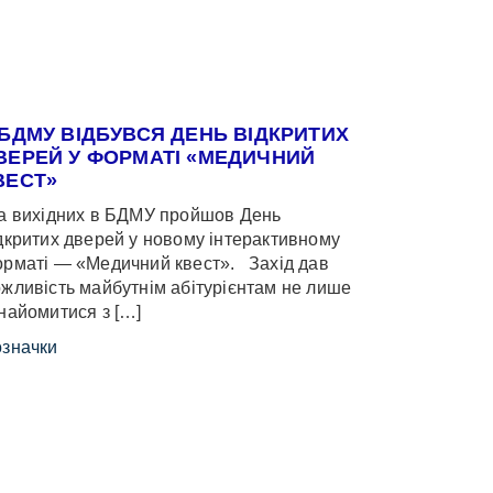
 БДМУ ВІДБУВСЯ ДЕНЬ ВІДКРИТИХ
ВЕРЕЙ У ФОРМАТІ «МЕДИЧНИЙ
ВЕСТ»
 вихідних в БДМУ пройшов День
дкритих дверей у новому інтерактивному
рматі — «Медичний квест». Захід дав
жливість майбутнім абітурієнтам не лише
найомитися з […]
значки