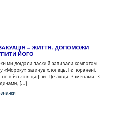
ВАКУАЦІЯ = ЖИТТЯ. ДОПОМОЖИ
УПИТИ ЙОГО
ки ми доїдали паски й запивали компотом
у «Мороку» загинув хлопець. І є поранені.
 не військові цифри. Це люди. З іменами. З
динами, […]
значки