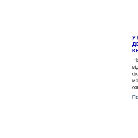
У
Д
К
На
ві
фо
мо
оз
По