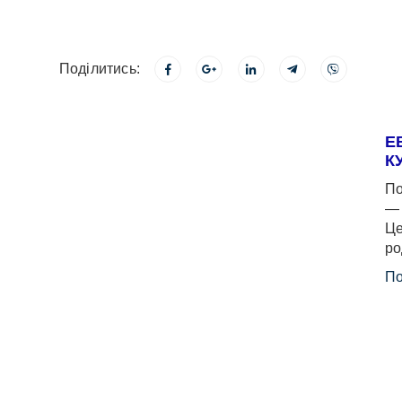
Поділитись:
Е
К
По
— 
Це
ро
По