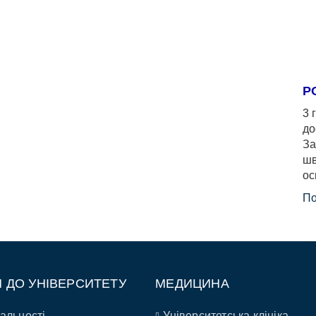
Р
3 
до
За
шв
ос
По
П ДО УНІВЕРСИТЕТУ
МЕДИЦИНА
альності
Університетська клініка