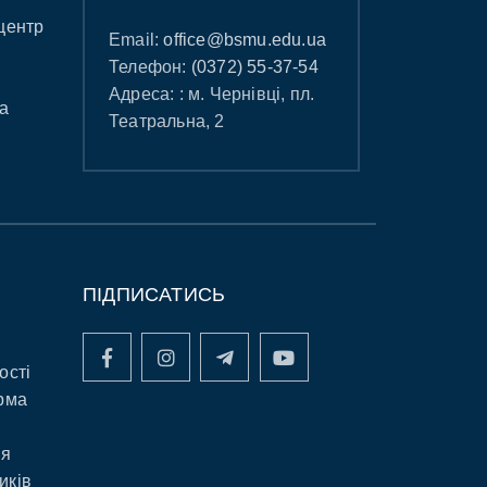
центр
Email:
office@bsmu.edu.ua
Телефон:
(0372) 55-37-54
Адреса: : м. Чернівці, пл.
а
Театральна, 2
ПІДПИСАТИСЬ
ості
рма
ня
иків