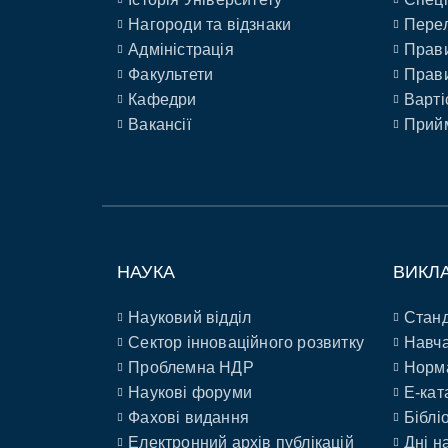
Нагороди та відзнаки
Перел
Адміністрація
Прави
Факультети
Прави
Кафедри
Варті
Вакансії
Прийм
НАУКА
ВИКЛ
Науковий відділ
Станд
Сектор інноваційного розвитку
Навча
Проблемна НДР
Норм
Наукові форуми
E-кат
Фахові видання
Біблі
Електронний архів публікацій
Дні н