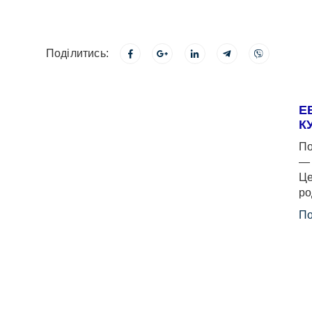
Поділитись:
Е
К
По
— 
Це
ро
По