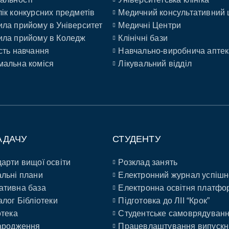
ік конкурсних предметів
Медичний консультативний 
ла прийому в Університет
Медичні Центри
ла прийому в Коледж
Клінічні бази
сть навчання
Навчально-виробнича аптек
альна коміся
Лікувальний відділ
АДАЧУ
СТУДЕНТУ
арти вищої освіти
Розклад занять
льні плани
Електронний журнал успішн
ативна база
Електронна освітня платфо
алог Бібліотеки
Підготовка до ЛІІ “Крок”
отека
Студентське самоврядуван
ародження
Працевлаштування випускн