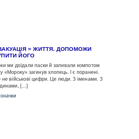
ВАКУАЦІЯ = ЖИТТЯ. ДОПОМОЖИ
УПИТИ ЙОГО
ки ми доїдали паски й запивали компотом
у «Мороку» загинув хлопець. І є поранені.
 не військові цифри. Це люди. З іменами. З
динами, […]
значки