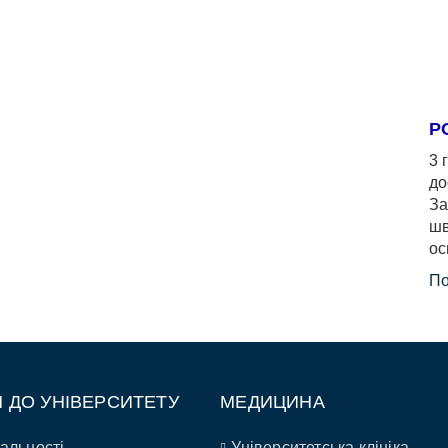
Р
3 
до
За
шв
ос
По
П ДО УНІВЕРСИТЕТУ
МЕДИЦИНА
альності
Університетська клініка