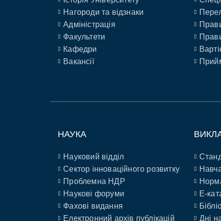
Нагороди та відзнаки
Перел
Адміністрація
Прави
Факультети
Прави
Кафедри
Варті
Вакансії
Прийм
НАУКА
ВИКЛ
Науковий відділ
Станд
Сектор інноваційного розвитку
Навча
Проблемна НДР
Норм
Наукові форуми
E-кат
Фахові видання
Біблі
Електронний архів публікацій
Дні н