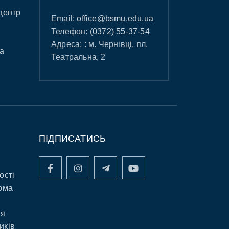
центр
Email:
office@bsmu.edu.ua
Телефон:
(0372) 55-37-54
Адреса: : м. Чернівці, пл.
а
Театральна, 2
ПІДПИСАТИСЬ
ості
рма
ня
иків