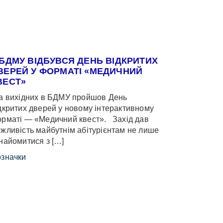
 БДМУ ВІДБУВСЯ ДЕНЬ ВІДКРИТИХ
ВЕРЕЙ У ФОРМАТІ «МЕДИЧНИЙ
ВЕСТ»
 вихідних в БДМУ пройшов День
дкритих дверей у новому інтерактивному
рматі — «Медичний квест». Захід дав
жливість майбутнім абітурієнтам не лише
найомитися з […]
значки