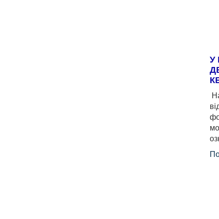
У
Д
К
На
ві
фо
мо
оз
По