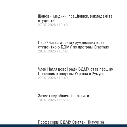
Шановні медичні працівники, викладачі та
студенти!
27.07.2026
10:48
Перейняття досвіду румунських колег
студенткою БДМУ по програмі Erasmus+
29.07.2026
15:02
Член Наглядової ради БДМУ став першим
Почесним консулом України в Румунії
27.07.2026
10:40
Захист виробничої практики
10.07.2026
16:29
Професорці БДМУ Світлані Ткачук за
видатні заслуги у сфері вищої освіти