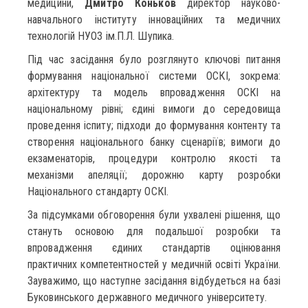
медицини,
Дмитро Коньков
директор науково-
навчального інституту інноваційних та медичних
технологій НУОЗ ім.П.Л. Шупика.
Під час засідання було розглянуто ключові питання
формування національної системи ОСКІ, зокрема:
архітектуру та модель впровадження ОСКІ на
національному рівні; єдині вимоги до середовища
проведення іспиту; підходи до формування контенту та
створення національного банку сценаріїв; вимоги до
екзаменаторів, процедури контролю якості та
механізми апеляції; дорожню карту розробки
Національного стандарту ОСКІ.
За підсумками обговорення були ухвалені рішення, що
стануть основою для подальшої розробки та
впровадження єдиних стандартів оцінювання
практичних компетентностей у медичній освіті України.
Зауважимо, що наступне засідання відбудеться на базі
Буковинського державного медичного університету.