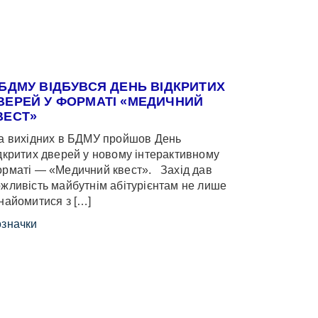
 БДМУ ВІДБУВСЯ ДЕНЬ ВІДКРИТИХ
ВЕРЕЙ У ФОРМАТІ «МЕДИЧНИЙ
ВЕСТ»
 вихідних в БДМУ пройшов День
дкритих дверей у новому інтерактивному
рматі — «Медичний квест». Захід дав
жливість майбутнім абітурієнтам не лише
найомитися з […]
значки