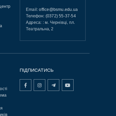
центр
Email:
office@bsmu.edu.ua
Телефон:
(0372) 55-37-54
Адреса: : м. Чернівці, пл.
а
Театральна, 2
ПІДПИСАТИСЬ
ості
рма
ня
иків