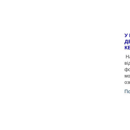
У
Д
К
На
ві
фо
мо
оз
По