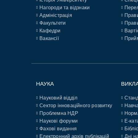
Нагороди та відзнаки
Перел
Адміністрація
Прави
Факультети
Прави
Кафедри
Варті
Вакансії
Прийм
НАУКА
ВИКЛ
Науковий відділ
Станд
Сектор інноваційного розвитку
Навча
Проблемна НДР
Норм
Наукові форуми
E-кат
Фахові видання
Біблі
Електронний архів публікацій
Дні н