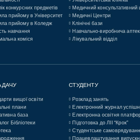
ік конкурсних предметів
Медичний консультативний 
ла прийому в Університет
Медичні Центри
ла прийому в Коледж
Клінічні бази
сть навчання
Навчально-виробнича аптек
альна коміся
Лікувальний відділ
АДАЧУ
СТУДЕНТУ
арти вищої освіти
Розклад занять
льні плани
Електронний журнал успішн
ативна база
Електронна освітня платфо
алог Бібліотеки
Підготовка до ЛІІ “Крок”
отека
Студентське самоврядуван
ародження
Працевлаштування випускн