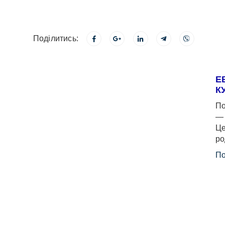
Поділитись:
Е
К
По
— 
Це
ро
По