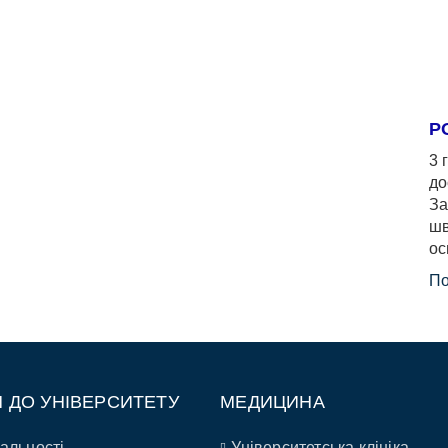
Р
3 
до
За
шв
ос
По
П ДО УНІВЕРСИТЕТУ
МЕДИЦИНА
альності
Університетська клініка