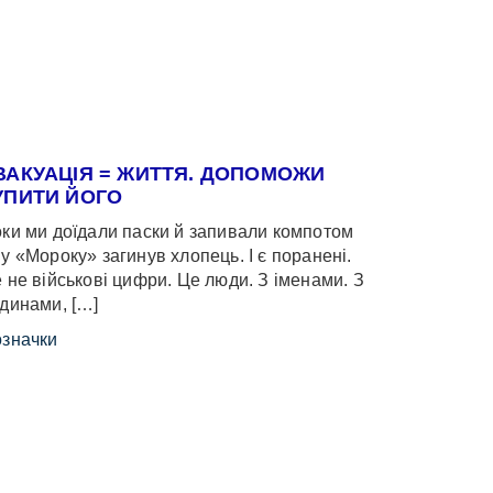
ВАКУАЦІЯ = ЖИТТЯ. ДОПОМОЖИ
УПИТИ ЙОГО
ки ми доїдали паски й запивали компотом
у «Мороку» загинув хлопець. І є поранені.
 не військові цифри. Це люди. З іменами. З
динами, […]
значки