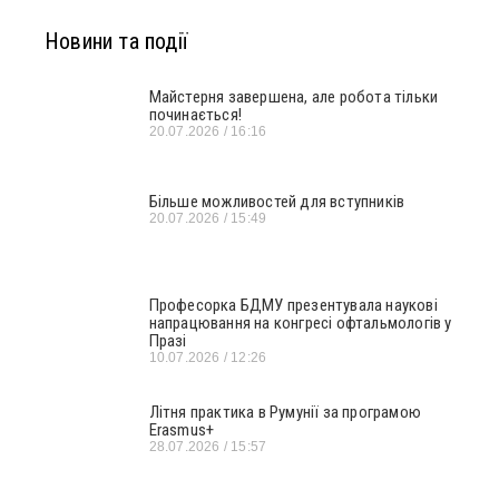
Новини та події
Майстерня завершена, але робота тільки
починається!
20.07.2026
16:16
Більше можливостей для вступників
20.07.2026
15:49
Професорка БДМУ презентувала наукові
напрацювання на конгресі офтальмологів у
Празі
10.07.2026
12:26
Літня практика в Румунії за програмою
Erasmus+
28.07.2026
15:57