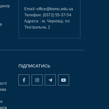
центр
Email:
office@bsmu.edu.ua
Телефон:
(0372) 55-37-54
Адреса: : м. Чернівці, пл.
а
Театральна, 2
ПІДПИСАТИСЬ
ості
рма
ня
иків