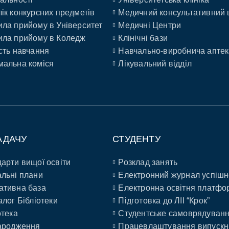
ік конкурсних предметів
Медичний консультативний 
ла прийому в Університет
Медичні Центри
ла прийому в Коледж
Клінічні бази
сть навчання
Навчально-виробнича аптек
альна коміся
Лікувальний відділ
АДАЧУ
СТУДЕНТУ
арти вищої освіти
Розклад занять
льні плани
Електронний журнал успішн
ативна база
Електронна освітня платфо
алог Бібліотеки
Підготовка до ЛІІ “Крок”
отека
Студентське самоврядуван
ародження
Працевлаштування випускн