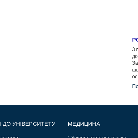
Р
3 
до
За
шв
ос
По
П ДО УНІВЕРСИТЕТУ
МЕДИЦИНА
альності
Університетська клініка