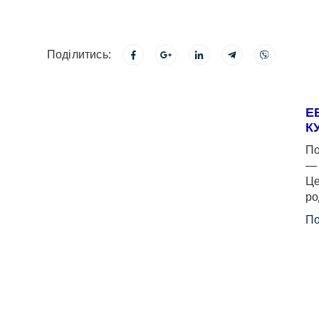
Поділитись:
Е
К
По
— 
Це
ро
По