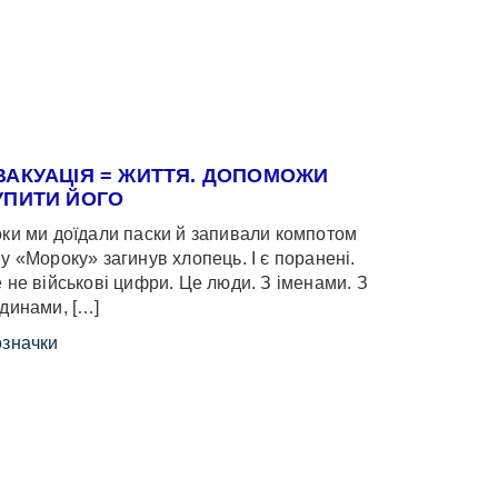
ВАКУАЦІЯ = ЖИТТЯ. ДОПОМОЖИ
УПИТИ ЙОГО
ки ми доїдали паски й запивали компотом
у «Мороку» загинув хлопець. І є поранені.
 не військові цифри. Це люди. З іменами. З
динами, […]
значки