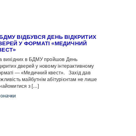
 БДМУ ВІДБУВСЯ ДЕНЬ ВІДКРИТИХ
ВЕРЕЙ У ФОРМАТІ «МЕДИЧНИЙ
ВЕСТ»
 вихідних в БДМУ пройшов День
дкритих дверей у новому інтерактивному
рматі — «Медичний квест». Захід дав
жливість майбутнім абітурієнтам не лише
найомитися з […]
значки