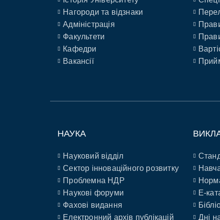
Нагороди та відзнаки
Перел
Адміністрація
Прави
Факультети
Прави
Кафедри
Варті
Вакансії
Прийм
НАУКА
ВИКЛ
Науковий відділ
Станд
Сектор інноваційного розвитку
Навча
Проблемна НДР
Норм
Наукові форуми
E-кат
Фахові видання
Біблі
Електронний архів публікацій
Дні н