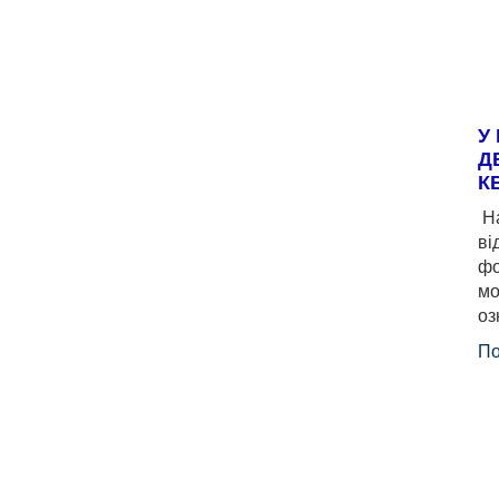
У
Д
К
На
ві
фо
мо
оз
По