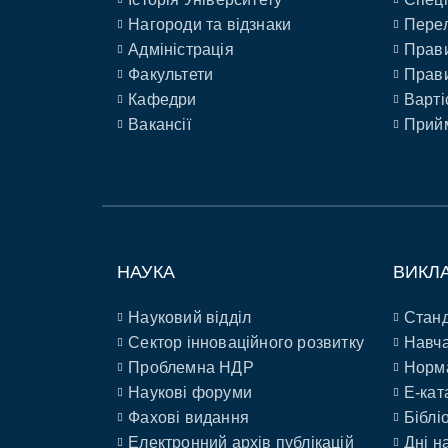
Нагороди та відзнаки
Перел
Адміністрація
Прави
Факультети
Прави
Кафедри
Варті
Вакансії
Прийм
НАУКА
ВИКЛ
Науковий відділ
Станд
Сектор інноваційного розвитку
Навча
Проблемна НДР
Норм
Наукові форуми
E-кат
Фахові видання
Біблі
Електронний архів публікацій
Дні н