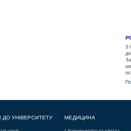
Р
3 
до
За
шв
ос
По
П ДО УНІВЕРСИТЕТУ
МЕДИЦИНА
альності
Університетська клініка