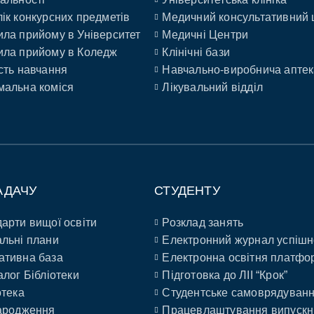
ік конкурсних предметів
Медичний консультативний 
ла прийому в Університет
Медичні Центри
ла прийому в Коледж
Клінічні бази
сть навчання
Навчально-виробнича аптек
альна коміся
Лікувальний відділ
АДАЧУ
СТУДЕНТУ
арти вищої освіти
Розклад занять
льні плани
Електронний журнал успішн
ативна база
Електронна освітня платфо
алог Бібліотеки
Підготовка до ЛІІ “Крок”
отека
Студентське самоврядуван
ародження
Працевлаштування випускн