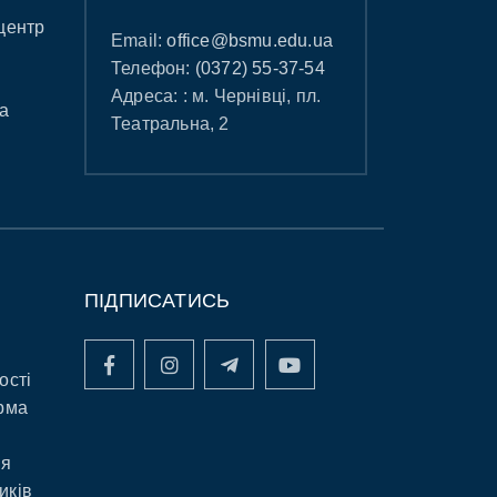
центр
Email:
office@bsmu.edu.ua
Телефон:
(0372) 55-37-54
Адреса: : м. Чернівці, пл.
а
Театральна, 2
ПІДПИСАТИСЬ
ості
рма
ня
иків