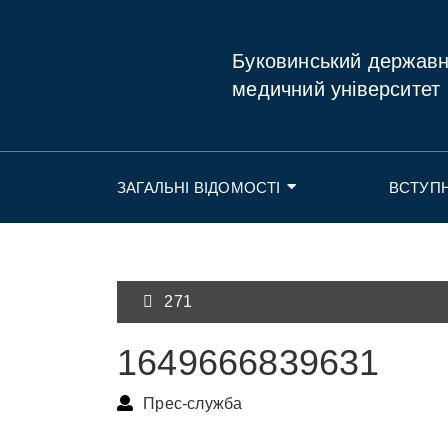
Буковинський держав
медичний університет
ЗАГАЛЬНІ ВІДОМОСТІ
ВСТУП
271
1649666839631
Прес-служба