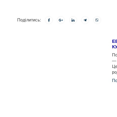
Поділитись:
Е
К
По
— 
Це
ро
По