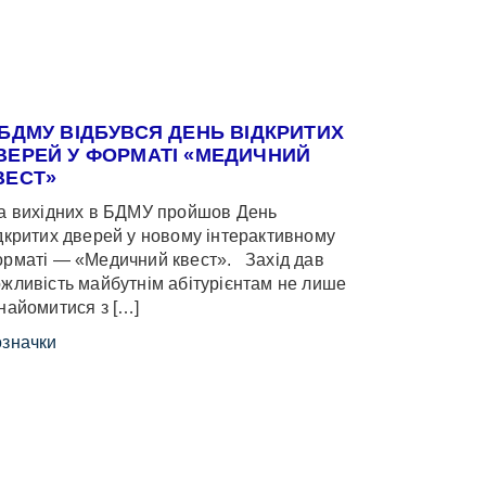
 БДМУ ВІДБУВСЯ ДЕНЬ ВІДКРИТИХ
ВЕРЕЙ У ФОРМАТІ «МЕДИЧНИЙ
ВЕСТ»
 вихідних в БДМУ пройшов День
дкритих дверей у новому інтерактивному
рматі — «Медичний квест». Захід дав
жливість майбутнім абітурієнтам не лише
найомитися з […]
значки