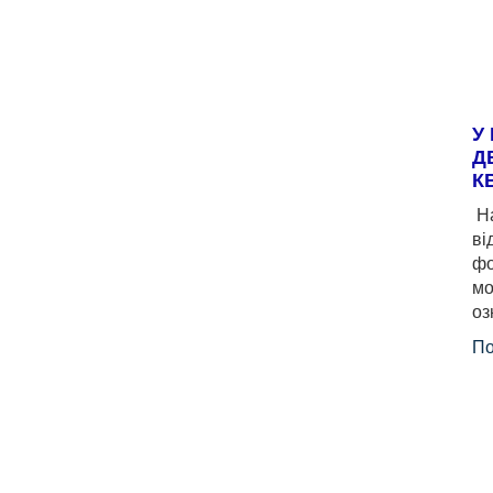
У
Д
К
На
ві
фо
мо
оз
По