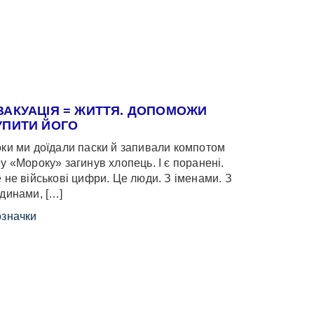
ВАКУАЦІЯ = ЖИТТЯ. ДОПОМОЖИ
УПИТИ ЙОГО
ки ми доїдали паски й запивали компотом
у «Мороку» загинув хлопець. І є поранені.
 не військові цифри. Це люди. З іменами. З
динами, […]
значки