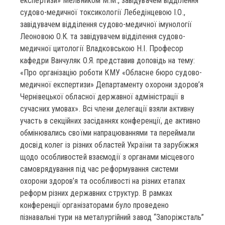
експертизи» Мельником М.М., завідувачем відділення
судово-медичної токсикології Лебедінцевою І.О.,
завідувачем відділення судово-медичної імунології
Леоновою О.К. та завідувачем відділення судово-
медичної цитології Владковською Н.І. Професор
кафедри Ванчуляк О.Я. представив доповідь на тему:
«Про організацію роботи КМУ «Обласне бюро судово-
медичної експертизи» Департаменту охорони здоров’я
Чернівецької обласної державної адміністрації в
сучасних умовах». Всі члени делегації взяли активну
участь в секційних засіданнях конференції, де активно
обмінювались своїми напрацюваннями та переймали
досвід колег із різних областей України та зарубіжжя
щодо особливостей взаємодії з органами місцевого
самоврядування під час реформування системи
охорони здоров’я та особливості на різних етапах
реформ різних державних структур. В рамках
конференції організаторами було проведено
пізнавальні тури на металургійний завод “Запоріжсталь”