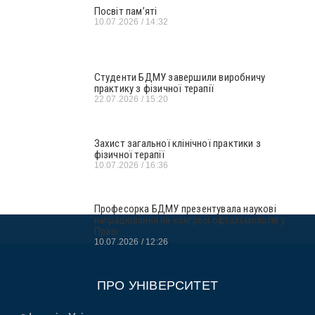
Посвіт пам’яті
10.07.2026
14:32
Студенти БДМУ завершили виробничу
практику з фізичної терапії
22.07.2026
15:20
Захист загальної клінічної практики з
фізичної терапії
10.07.2026
16:36
Професорка БДМУ презентувала наукові
напрацювання на конгресі офтальмологів у
Празі
10.07.2026
12:26
ПРО УНІВЕРСИТЕТ