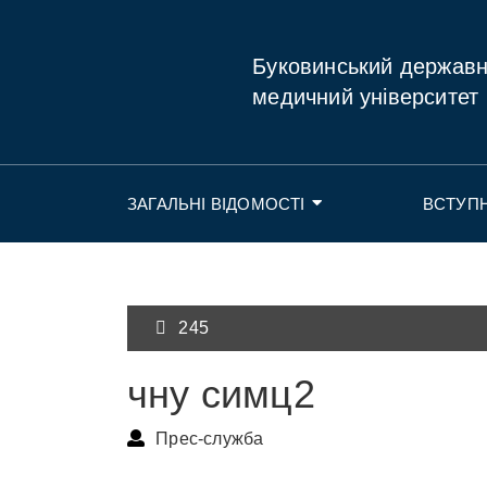
Буковинський держав
медичний університет
ЗАГАЛЬНІ ВІДОМОСТІ
ВСТУП
245
чну симц2
Прес-служба