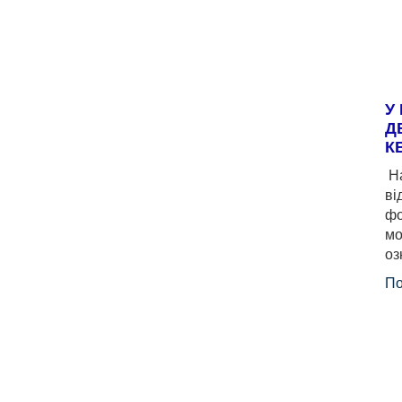
У
Д
К
На
ві
фо
мо
оз
По