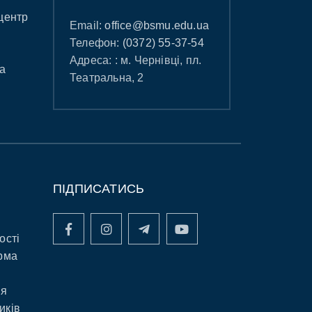
центр
Email:
office@bsmu.edu.ua
Телефон:
(0372) 55-37-54
Адреса: : м. Чернівці, пл.
а
Театральна, 2
ПІДПИСАТИСЬ
ості
рма
ня
иків