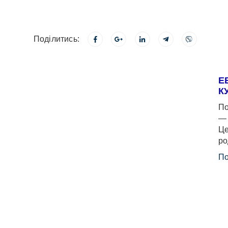
Поділитись:
Е
К
По
— 
Це
ро
По