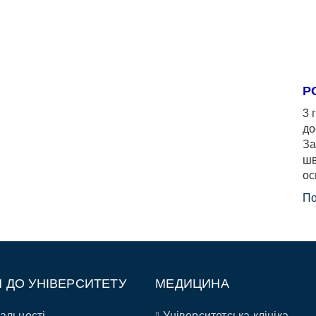
Р
3 
до
За
шв
ос
По
П ДО УНІВЕРСИТЕТУ
МЕДИЦИНА
альності
Університетська клініка