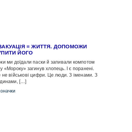
ВАКУАЦІЯ = ЖИТТЯ. ДОПОМОЖИ
УПИТИ ЙОГО
ки ми доїдали паски й запивали компотом
у «Мороку» загинув хлопець. І є поранені.
 не військові цифри. Це люди. З іменами. З
динами, […]
значки