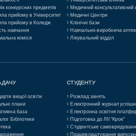
ік конкурсних предметів
Медичний консультативний 
ла прийому в Університет
Медичні Центри
ла прийому в Коледж
Клінічні бази
сть навчання
Навчально-виробнича аптек
альна коміся
Лікувальний відділ
АДАЧУ
СТУДЕНТУ
арти вищої освіти
Розклад занять
льні плани
Електронний журнал успішн
ативна база
Електронна освітня платфо
алог Бібліотеки
Підготовка до ЛІІ “Крок”
отека
Студентське самоврядуван
ародження
Працевлаштування випускн