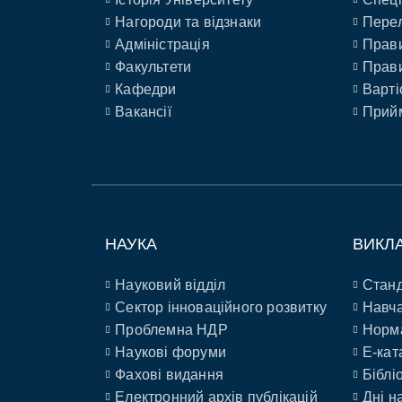
Нагороди та відзнаки
Перел
Адміністрація
Прави
Факультети
Прави
Кафедри
Варті
Вакансії
Прийм
НАУКА
ВИКЛ
Науковий відділ
Станд
Сектор інноваційного розвитку
Навча
Проблемна НДР
Норм
Наукові форуми
E-кат
Фахові видання
Біблі
Електронний архів публікацій
Дні н