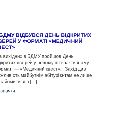
 БДМУ ВІДБУВСЯ ДЕНЬ ВІДКРИТИХ
ВЕРЕЙ У ФОРМАТІ «МЕДИЧНИЙ
ВЕСТ»
 вихідних в БДМУ пройшов День
дкритих дверей у новому інтерактивному
рматі — «Медичний квест». Захід дав
жливість майбутнім абітурієнтам не лише
найомитися з […]
значки