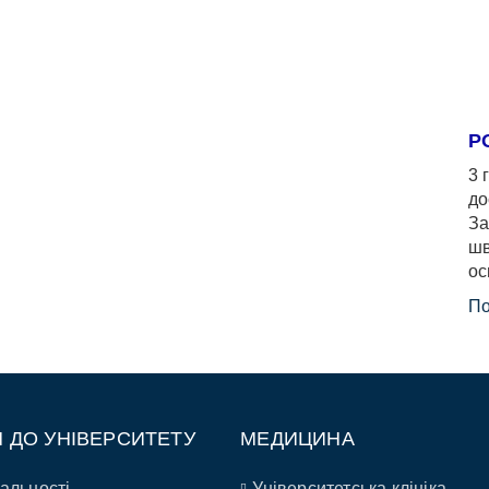
Р
3 
до
За
шв
ос
По
П ДО УНІВЕРСИТЕТУ
МЕДИЦИНА
альності
Університетська клініка