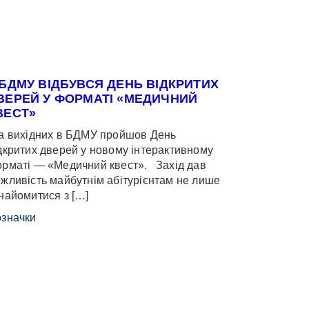
 БДМУ ВІДБУВСЯ ДЕНЬ ВІДКРИТИХ
ВЕРЕЙ У ФОРМАТІ «МЕДИЧНИЙ
ВЕСТ»
 вихідних в БДМУ пройшов День
дкритих дверей у новому інтерактивному
рматі — «Медичний квест». Захід дав
жливість майбутнім абітурієнтам не лише
найомитися з […]
значки