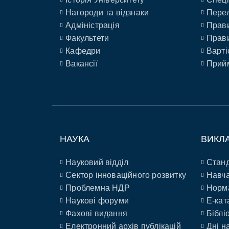
Нагороди та відзнаки
Перел
Адміністрація
Прави
Факультети
Прави
Кафедри
Варті
Вакансії
Прийм
НАУКА
ВИКЛ
Науковий відділ
Станд
Сектор інноваційного розвитку
Навча
Проблемна НДР
Норм
Наукові форуми
E-кат
Фахові видання
Біблі
Електронний архів публікацій
Дні н