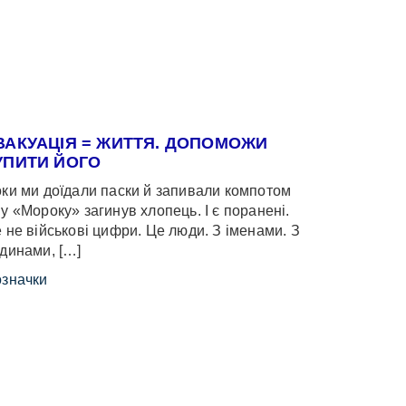
ВАКУАЦІЯ = ЖИТТЯ. ДОПОМОЖИ
УПИТИ ЙОГО
ки ми доїдали паски й запивали компотом
у «Мороку» загинув хлопець. І є поранені.
 не військові цифри. Це люди. З іменами. З
динами, […]
значки