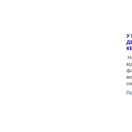
У
Д
К
На
ві
фо
мо
оз
По