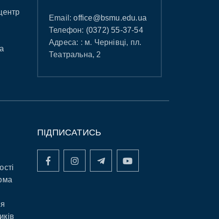
центр
Email:
office@bsmu.edu.ua
Телефон:
(0372) 55-37-54
Адреса: : м. Чернівці, пл.
а
Театральна, 2
ПІДПИСАТИСЬ
ості
рма
ня
иків