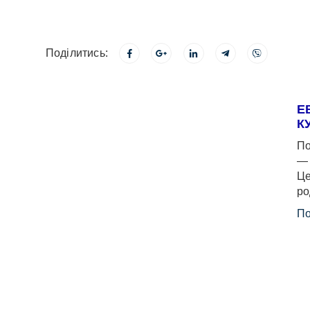
Поділитись:
Е
К
По
— 
Це
ро
По