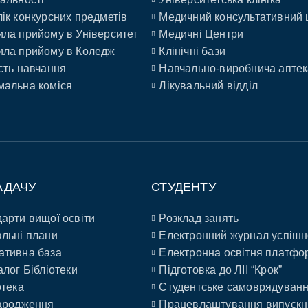
ік конкурсних предметів
Медичний консультативний 
ла прийому в Університет
Медичні Центри
ла прийому в Коледж
Клінічні бази
сть навчання
Навчально-виробнича аптек
альна коміся
Лікувальний відділ
АДАЧУ
СТУДЕНТУ
арти вищої освіти
Розклад занять
льні плани
Електронний журнал успішн
ативна база
Електронна освітня платфо
алог Бібліотеки
Підготовка до ЛІІ “Крок”
отека
Студентське самоврядуван
ародження
Працевлаштування випускн