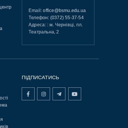
центр
Email:
office@bsmu.edu.ua
Телефон:
(0372) 55-37-54
Адреса: : м. Чернівці, пл.
а
Театральна, 2
ПІДПИСАТИСЬ
ості
рма
ня
иків