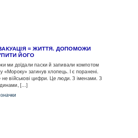
ВАКУАЦІЯ = ЖИТТЯ. ДОПОМОЖИ
УПИТИ ЙОГО
ки ми доїдали паски й запивали компотом
у «Мороку» загинув хлопець. І є поранені.
 не військові цифри. Це люди. З іменами. З
динами, […]
значки