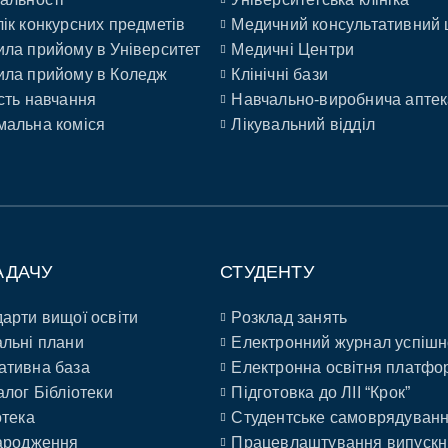
ік конкурсних предметів
Медичний консультативний 
ла прийому в Університет
Медичні Центри
ла прийому в Коледж
Клінічні бази
сть навчання
Навчально-виробнича аптек
альна коміся
Лікувальний відділ
АДАЧУ
СТУДЕНТУ
арти вищої освіти
Розклад занять
льні плани
Електронний журнал успішн
ативна база
Електронна освітня платфо
алог Бібліотеки
Підготовка до ЛІІ “Крок”
отека
Студентське самоврядуван
ародження
Працевлаштування випускн