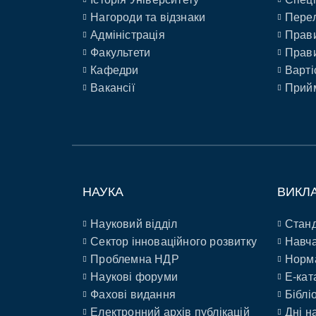
Нагороди та відзнаки
Перел
Адміністрація
Прави
Факультети
Прави
Кафедри
Варті
Вакансії
Прийм
НАУКА
ВИКЛ
Науковий відділ
Станд
Сектор інноваційного розвитку
Навча
Проблемна НДР
Норм
Наукові форуми
E-кат
Фахові видання
Біблі
Електронний архів публікацій
Дні н