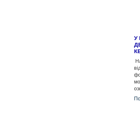
У
Д
К
На
ві
фо
мо
оз
По