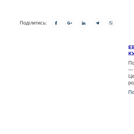
Поділитись:
Е
К
По
— 
Це
ро
По