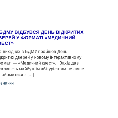
 БДМУ ВІДБУВСЯ ДЕНЬ ВІДКРИТИХ
ВЕРЕЙ У ФОРМАТІ «МЕДИЧНИЙ
ВЕСТ»
 вихідних в БДМУ пройшов День
дкритих дверей у новому інтерактивному
рматі — «Медичний квест». Захід дав
жливість майбутнім абітурієнтам не лише
найомитися з […]
значки