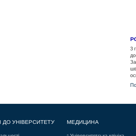
Р
3 
до
За
шв
ос
По
П ДО УНІВЕРСИТЕТУ
МЕДИЦИНА
альності
Університетська клініка