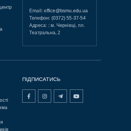
центр
Email:
office@bsmu.edu.ua
Телефон:
(0372) 55-37-54
Адреса: : м. Чернівці, пл.
а
Театральна, 2
ПІДПИСАТИСЬ
ості
рма
ня
иків