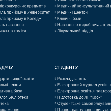
ік конкурсних предметів
Медичний консультативний 
ла прийому в Університет
Медичні Центри
ла прийому в Коледж
Клінічні бази
сть навчання
Навчально-виробнича аптек
альна коміся
Лікувальний відділ
АДАЧУ
СТУДЕНТУ
арти вищої освіти
Розклад занять
льні плани
Електронний журнал успішн
ативна база
Електронна освітня платфо
алог Бібліотеки
Підготовка до ЛІІ “Крок”
отека
Студентське самоврядуван
ародження
Працевлаштування випускн