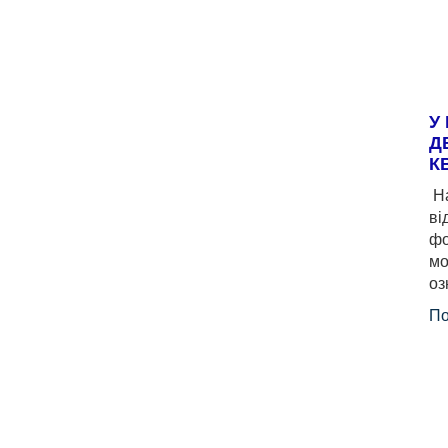
У
Д
К
На
ві
фо
мо
оз
По