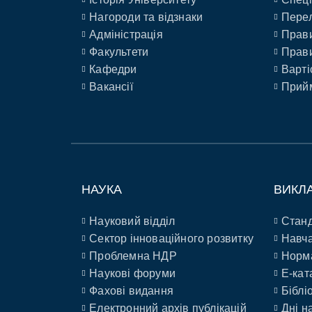
Нагороди та відзнаки
Перел
Адміністрація
Прави
Факультети
Прави
Кафедри
Варті
Вакансії
Прийм
НАУКА
ВИКЛ
Науковий відділ
Станд
Сектор інноваційного розвитку
Навча
Проблемна НДР
Норм
Наукові форуми
E-кат
Фахові видання
Біблі
Електронний архів публікацій
Дні н