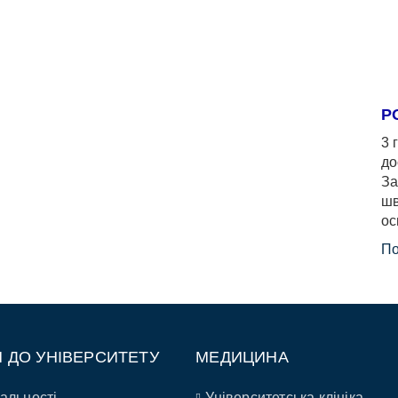
Р
3 
до
За
шв
ос
По
П ДО УНІВЕРСИТЕТУ
МЕДИЦИНА
альності
Університетська клініка