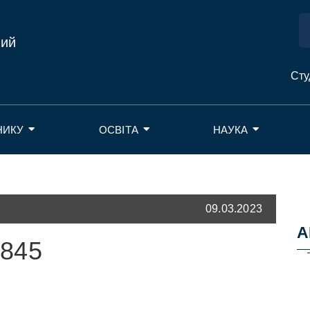
ний
Сту
НИКУ
ОСВІТА
НАУКА
09.03.2023
А
845