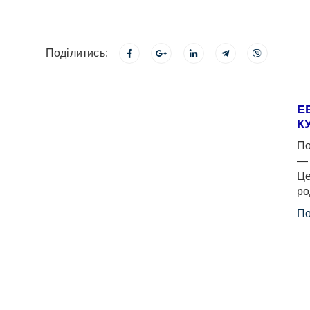
Поділитись:
Е
К
По
— 
Це
ро
По