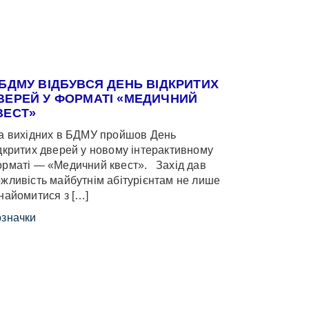
 БДМУ ВІДБУВСЯ ДЕНЬ ВІДКРИТИХ
ВЕРЕЙ У ФОРМАТІ «МЕДИЧНИЙ
ВЕСТ»
 вихідних в БДМУ пройшов День
дкритих дверей у новому інтерактивному
рматі — «Медичний квест». Захід дав
жливість майбутнім абітурієнтам не лише
найомитися з […]
значки