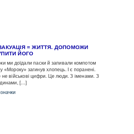
ВАКУАЦІЯ = ЖИТТЯ. ДОПОМОЖИ
УПИТИ ЙОГО
ки ми доїдали паски й запивали компотом
у «Мороку» загинув хлопець. І є поранені.
 не військові цифри. Це люди. З іменами. З
динами, […]
значки