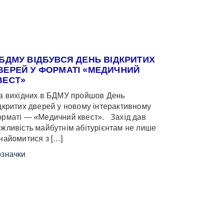
 БДМУ ВІДБУВСЯ ДЕНЬ ВІДКРИТИХ
ВЕРЕЙ У ФОРМАТІ «МЕДИЧНИЙ
ВЕСТ»
 вихідних в БДМУ пройшов День
дкритих дверей у новому інтерактивному
рматі — «Медичний квест». Захід дав
жливість майбутнім абітурієнтам не лише
найомитися з […]
значки