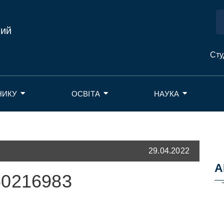
ний
Сту
НИКУ
ОСВІТА
НАУКА
29.04.2022
А
60216983