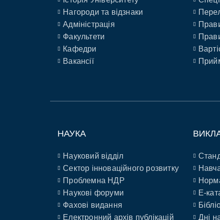
Нагороди та відзнаки
Перел
Адміністрація
Прави
Факультети
Прави
Кафедри
Варті
Вакансії
Прийм
НАУКА
ВИКЛ
Науковий відділ
Станд
Сектор інноваційного розвитку
Навча
Проблемна НДР
Норм
Наукові форуми
E-кат
Фахові видання
Біблі
Електронний архів публікацій
Дні н