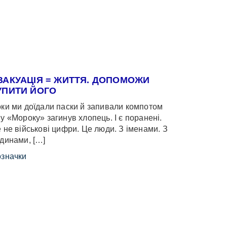
ВАКУАЦІЯ = ЖИТТЯ. ДОПОМОЖИ
УПИТИ ЙОГО
ки ми доїдали паски й запивали компотом
у «Мороку» загинув хлопець. І є поранені.
 не військові цифри. Це люди. З іменами. З
динами, […]
значки