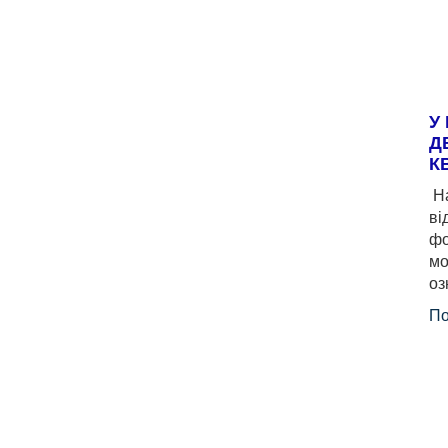
У
Д
К
На
ві
фо
мо
оз
По