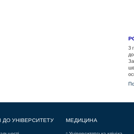
Р
3 
до
За
шв
ос
По
П ДО УНІВЕРСИТЕТУ
МЕДИЦИНА
альності
Університетська клініка