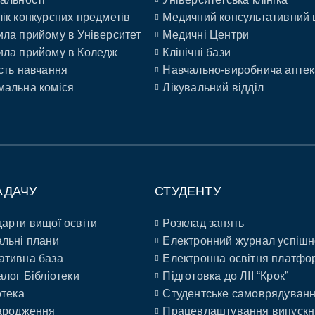
ік конкурсних предметів
Медичний консультативний 
ла прийому в Університет
Медичні Центри
ла прийому в Коледж
Клінічні бази
сть навчання
Навчально-виробнича аптек
альна коміся
Лікувальний відділ
АДАЧУ
СТУДЕНТУ
арти вищої освіти
Розклад занять
льні плани
Електронний журнал успішн
ативна база
Електронна освітня платфо
алог Бібліотеки
Підготовка до ЛІІ “Крок”
отека
Студентське самоврядуван
ародження
Працевлаштування випускн