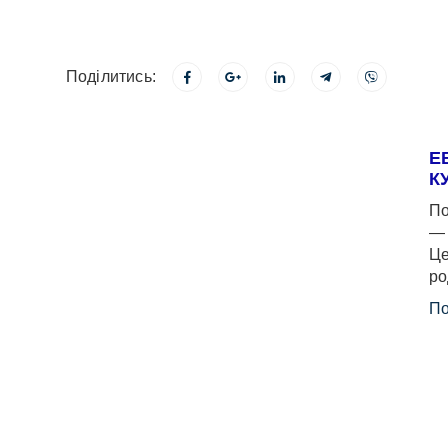
Поділитись:
Е
К
По
— 
Це
ро
По