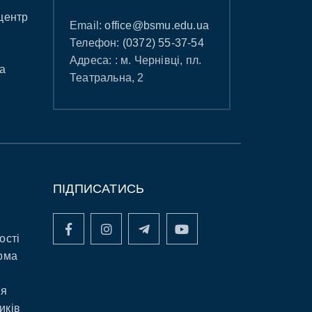
центр
Email:
office@bsmu.edu.ua
Телефон:
(0372) 55-37-54
Адреса: : м. Чернівці, пл.
а
Театральна, 2
ПІДПИСАТИСЬ
ості
рма
ня
иків