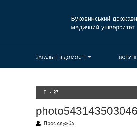
Буковинський держав
медичний університет
ЗАГАЛЬНІ ВІДОМОСТІ
ВСТУП
427
photo54314350304
Прес-служба