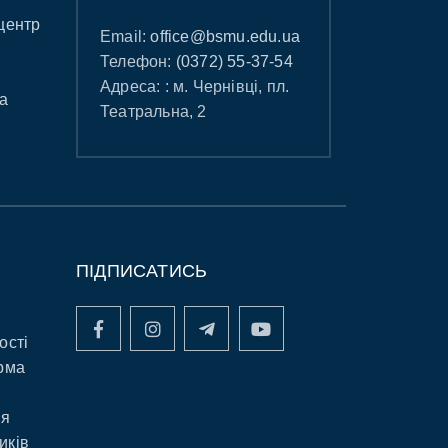
центр
Email:
office@bsmu.edu.ua
Телефон:
(0372) 55-37-54
Адреса: : м. Чернівці, пл.
а
Театральна, 2
ПІДПИСАТИСЬ
ості
рма
ня
иків