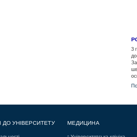
Р
3 
до
За
шв
ос
По
П ДО УНІВЕРСИТЕТУ
МЕДИЦИНА
альності
Університетська клініка