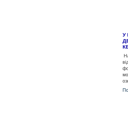
У
Д
К
На
ві
фо
мо
оз
По