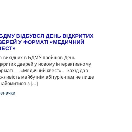
 БДМУ ВІДБУВСЯ ДЕНЬ ВІДКРИТИХ
ВЕРЕЙ У ФОРМАТІ «МЕДИЧНИЙ
ВЕСТ»
 вихідних в БДМУ пройшов День
дкритих дверей у новому інтерактивному
рматі — «Медичний квест». Захід дав
жливість майбутнім абітурієнтам не лише
найомитися з […]
значки