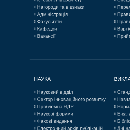
Нагороди та відзнаки
Перел
Адміністрація
Прави
Факультети
Прави
Кафедри
Варті
Вакансії
Прийм
НАУКА
ВИКЛ
Науковий відділ
Станд
Сектор інноваційного розвитку
Навча
Проблемна НДР
Норм
Наукові форуми
E-кат
Фахові видання
Біблі
Електронний архів публікацій
Дні н