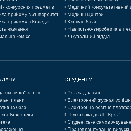
ік конкурсних предметів
Медичний консультативний 
ла прийому в Університет
Медичні Центри
ла прийому в Коледж
Клінічні бази
сть навчання
Навчально-виробнича аптек
альна коміся
Лікувальний відділ
АДАЧУ
СТУДЕНТУ
арти вищої освіти
Розклад занять
льні плани
Електронний журнал успішн
ативна база
Електронна освітня платфо
алог Бібліотеки
Підготовка до ЛІІ “Крок”
отека
Студентське самоврядуван
ародження
Працевлаштування випускн