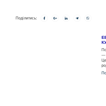
Поділитись:
Е
К
По
— 
Це
ро
По