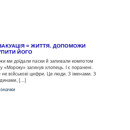
ВАКУАЦІЯ = ЖИТТЯ. ДОПОМОЖИ
УПИТИ ЙОГО
ки ми доїдали паски й запивали компотом
у «Мороку» загинув хлопець. І є поранені.
 не військові цифри. Це люди. З іменами. З
динами, […]
значки