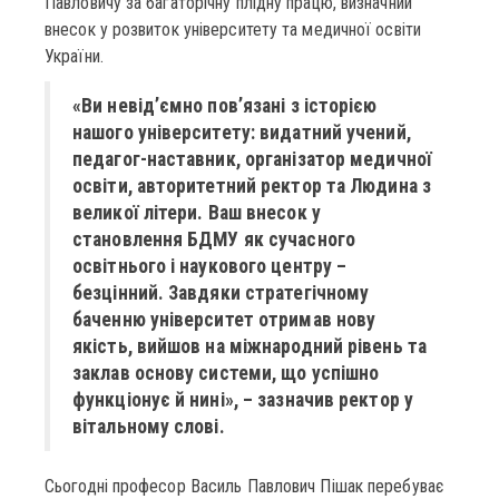
Павловичу за багаторічну плідну працю, визначний
внесок у розвиток університету та медичної освіти
України.
«Ви невід’ємно пов’язані з історією
нашого університету: видатний учений,
педагог-наставник, організатор медичної
освіти, авторитетний ректор та Людина з
великої літери. Ваш внесок у
становлення БДМУ як сучасного
освітнього і наукового центру –
безцінний. Завдяки стратегічному
баченню університет отримав нову
якість, вийшов на міжнародний рівень та
заклав основу системи, що успішно
функціонує й нині», – зазначив ректор у
вітальному слові.
Сьогодні професор Василь Павлович Пішак перебуває