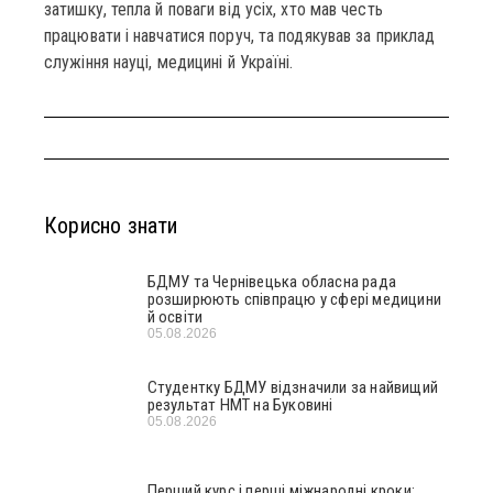
затишку, тепла й поваги від усіх, хто мав честь
працювати і навчатися поруч, та подякував за приклад
служіння науці, медицині й Україні.
Корисно знати
БДМУ та Чернівецька обласна рада
розширюють співпрацю у сфері медицини
й освіти
05.08.2026
Студентку БДМУ відзначили за найвищий
результат НМТ на Буковині
05.08.2026
Перший курс і перші міжнародні кроки: