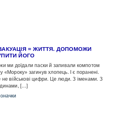
ВАКУАЦІЯ = ЖИТТЯ. ДОПОМОЖИ
УПИТИ ЙОГО
ки ми доїдали паски й запивали компотом
у «Мороку» загинув хлопець. І є поранені.
 не військові цифри. Це люди. З іменами. З
динами, […]
значки