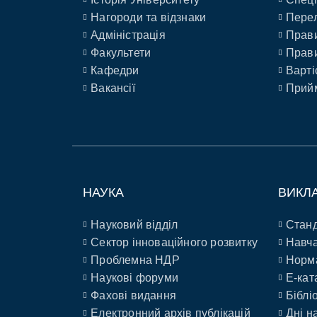
Нагороди та відзнаки
Перел
Адміністрація
Прави
Факультети
Прави
Кафедри
Варті
Вакансії
Прийм
НАУКА
ВИКЛ
Науковий відділ
Станд
Сектор інноваційного розвитку
Навча
Проблемна НДР
Норм
Наукові форуми
E-кат
Фахові видання
Біблі
Електронний архів публікацій
Дні н