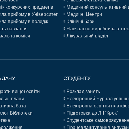
ік конкурсних предметів
Медичний консультативний 
ла прийому в Університет
Медичні Центри
ла прийому в Коледж
Клінічні бази
сть навчання
Навчально-виробнича аптек
альна коміся
Лікувальний відділ
АДАЧУ
СТУДЕНТУ
арти вищої освіти
Розклад занять
льні плани
Електронний журнал успішн
ативна база
Електронна освітня платфо
алог Бібліотеки
Підготовка до ЛІІ “Крок”
отека
Студентське самоврядуван
ародження
Працевлаштування випускн