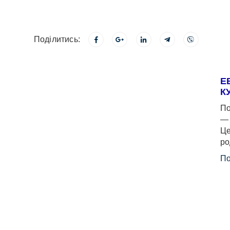
Поділитись:
Е
К
По
— 
Це
ро
По