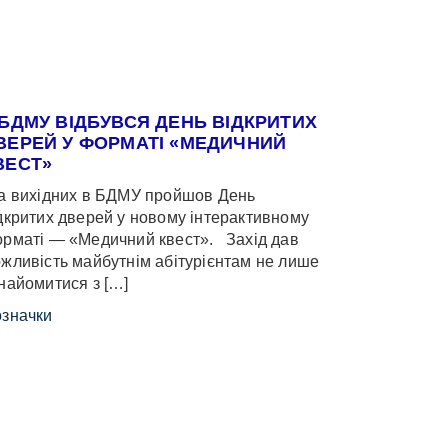
 БДМУ ВІДБУВСЯ ДЕНЬ ВІДКРИТИХ
ВЕРЕЙ У ФОРМАТІ «МЕДИЧНИЙ
ВЕСТ»
 вихідних в БДМУ пройшов День
дкритих дверей у новому інтерактивному
рматі — «Медичний квест». Захід дав
жливість майбутнім абітурієнтам не лише
найомитися з […]
значки