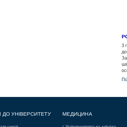
Р
3 
до
За
шв
ос
По
П ДО УНІВЕРСИТЕТУ
МЕДИЦИНА
альності
Університетська клініка