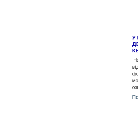
У
Д
К
На
ві
фо
мо
оз
По