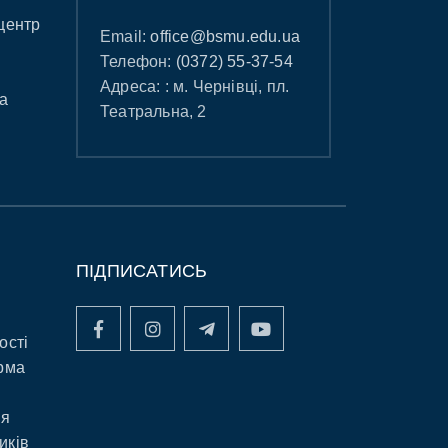
центр
Email:
office@bsmu.edu.ua
Телефон:
(0372) 55-37-54
Адреса: : м. Чернівці, пл.
а
Театральна, 2
ПІДПИСАТИСЬ
ості
рма
ня
иків