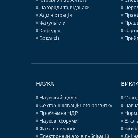
Нагороди та відзнаки
Перел
Адміністрація
Прави
Факультети
Прави
Кафедри
Варті
Вакансії
Прийм
НАУКА
ВИКЛ
Науковий відділ
Станд
Сектор інноваційного розвитку
Навча
Проблемна НДР
Норм
Наукові форуми
E-кат
Фахові видання
Біблі
Електронний архів публікацій
Дні н