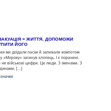
ВАКУАЦІЯ = ЖИТТЯ. ДОПОМОЖИ
УПИТИ ЙОГО
ки ми доїдали паски й запивали компотом
у «Мороку» загинув хлопець. І є поранені.
 не військові цифри. Це люди. З іменами. З
динами, […]
значки