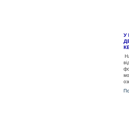
У
Д
К
На
ві
фо
мо
оз
По