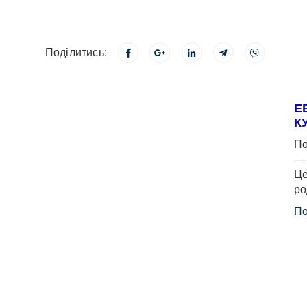
Поділитись:
Е
К
По
— 
Це
ро
По