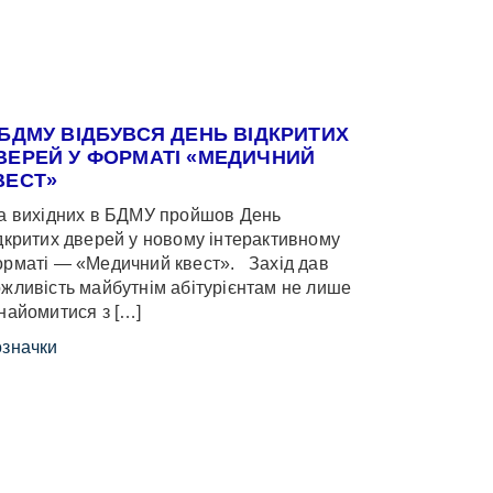
 БДМУ ВІДБУВСЯ ДЕНЬ ВІДКРИТИХ
ВЕРЕЙ У ФОРМАТІ «МЕДИЧНИЙ
ВЕСТ»
 вихідних в БДМУ пройшов День
дкритих дверей у новому інтерактивному
рматі — «Медичний квест». Захід дав
жливість майбутнім абітурієнтам не лише
найомитися з […]
значки