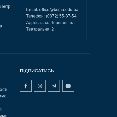
центр
Email:
office@bsmu.edu.ua
Телефон:
(0372) 55-37-54
Адреса: : м. Чернівці, пл.
а
Театральна, 2
ПІДПИСАТИСЬ
ості
рма
ня
иків