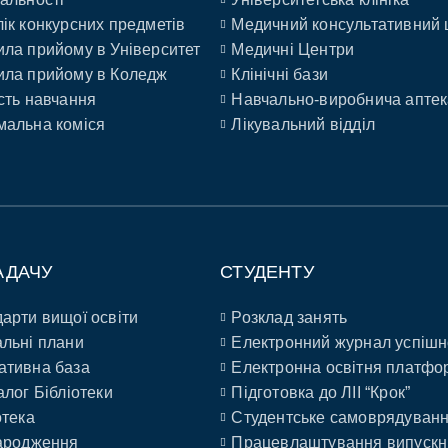
ік конкурсних предметів
Медичний консультативний 
ла прийому в Університет
Медичні Центри
ла прийому в Коледж
Клінічні бази
сть навчання
Навчально-виробнича аптек
альна коміся
Лікувальний відділ
АДАЧУ
СТУДЕНТУ
арти вищої освіти
Розклад занять
льні плани
Електронний журнал успішн
ативна база
Електронна освітня платфо
алог Бібліотеки
Підготовка до ЛІІ “Крок”
отека
Студентське самоврядуван
ародження
Працевлаштування випускн