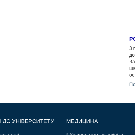
Р
3 
до
За
шв
ос
По
П ДО УНІВЕРСИТЕТУ
МЕДИЦИНА
альності
Університетська клініка