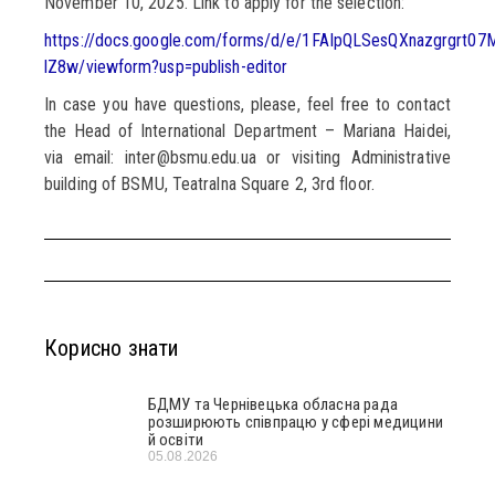
November 10, 2025. Link to apply for the selection:
https://docs.google.com/forms/d/e/1FAIpQLSesQXnazgrgrt
lZ8w/viewform?usp=publish-editor
In case you have questions, please, feel free to contact
the Head of International Department – Mariana Haidei,
via email: inter@bsmu.edu.ua or visiting Administrative
building of BSMU, Teatralna Square 2, 3rd floor.
Корисно знати
БДМУ та Чернівецька обласна рада
розширюють співпрацю у сфері медицини
й освіти
05.08.2026