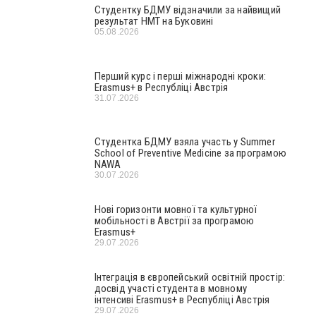
Студентку БДМУ відзначили за найвищий
результат НМТ на Буковині
05.08.2026
Перший курс і перші міжнародні кроки:
Erasmus+ в Республіці Австрія
31.07.2026
Студентка БДМУ взяла участь у Summer
School of Preventive Medicine за програмою
NAWA
30.07.2026
Нові горизонти мовної та культурної
мобільності в Австрії за програмою
Erasmus+
29.07.2026
Інтеграція в європейський освітній простір:
досвід участі студента в мовному
інтенсиві Erasmus+ в Республіці Австрія
29.07.2026