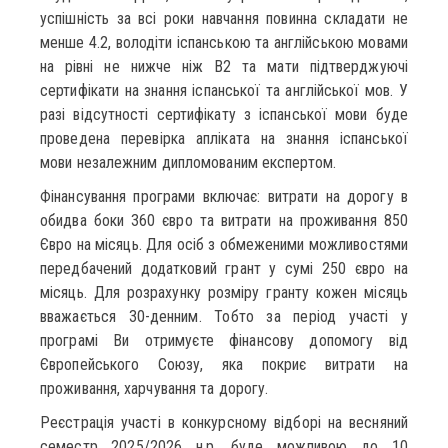
успішність за всі роки навчання повинна складати не
менше 4.2, володіти іспанською та англійською мовами
на рівні не нижче ніж В2 та мати підтверджуючі
сертифікати на знання іспанської та англійської мов. У
разі відсутності сертифікату з іспанської мови буде
проведена перевірка апліката на знання іспанської
мови незалежним дипломованим експертом.
Фінансування програми включає: витрати на дорогу в
обидва боки 360 євро та витрати на проживання 850
Євро на місяць. Для осіб з обмеженими можливостями
передбачений додатковий грант у сумі 250 євро на
місяць. Для розрахунку розміру гранту кожен місяць
вважається 30-денним. Тобто за період участі у
програмі Ви отримуєте фінансову допомогу від
Європейського Союзу, яка покриє витрати на
проживання, харчування та дорогу.
Реєстрація участі в конкурсному відборі на весняний
семестр 2025/2026 н.р. буде можливою до 10