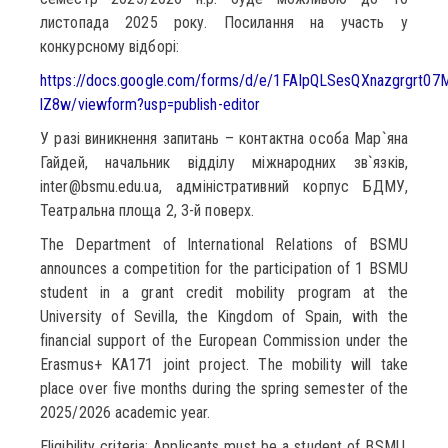
листопада 2025 року. Посилання на участь у
конкурсному відборі:
https://docs.google.com/forms/d/e/1FAIpQLSesQXnazgrgrt
lZ8w/viewform?usp=publish-editor
У разі виникнення запитань – контактна особа Мар`яна
Гайдей, начальник відділу міжнародних зв`язків,
inter@bsmu.edu.ua, адміністративний корпус БДМУ,
Театральна площа 2, 3-й поверх.
The Department of International Relations of BSMU
announces a competition for the participation of 1 BSMU
student in a grant credit mobility program at the
University of Sevilla, the Kingdom of Spain, with the
financial support of the European Commission under the
Erasmus+ KA171 joint project. The mobility will take
place over five months during the spring semester of the
2025/2026 academic year.
Eligibility criteria: Applicants must be a student of BSMU,