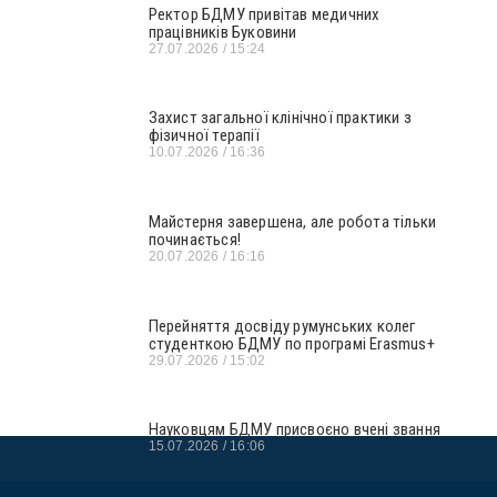
Ректор БДМУ привітав медичних
працівників Буковини
27.07.2026
15:24
Захист загальної клінічної практики з
фізичної терапії
10.07.2026
16:36
Майстерня завершена, але робота тільки
починається!
20.07.2026
16:16
Перейняття досвіду румунських колег
студенткою БДМУ по програмі Erasmus+
29.07.2026
15:02
Науковцям БДМУ присвоєно вчені звання
15.07.2026
16:06