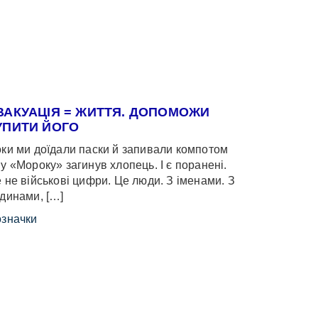
ВАКУАЦІЯ = ЖИТТЯ. ДОПОМОЖИ
УПИТИ ЙОГО
ки ми доїдали паски й запивали компотом
у «Мороку» загинув хлопець. І є поранені.
 не військові цифри. Це люди. З іменами. З
динами, […]
значки