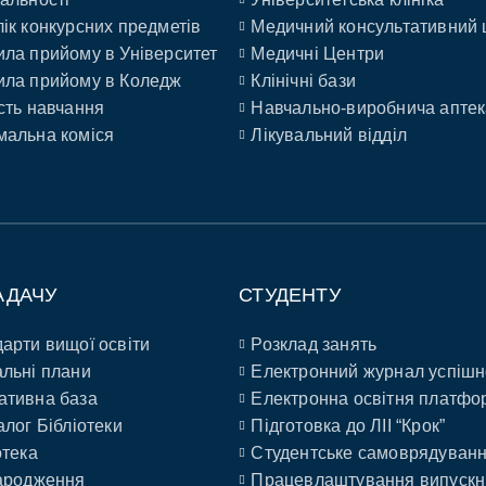
ік конкурсних предметів
Медичний консультативний 
ла прийому в Університет
Медичні Центри
ла прийому в Коледж
Клінічні бази
сть навчання
Навчально-виробнича аптек
альна коміся
Лікувальний відділ
АДАЧУ
СТУДЕНТУ
арти вищої освіти
Розклад занять
льні плани
Електронний журнал успішн
ативна база
Електронна освітня платфо
алог Бібліотеки
Підготовка до ЛІІ “Крок”
отека
Студентське самоврядуван
ародження
Працевлаштування випускн