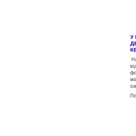
У
Д
К
На
ві
фо
мо
оз
По