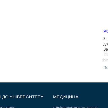
Р
3 
до
За
шв
ос
По
П ДО УНІВЕРСИТЕТУ
МЕДИЦИНА
альності
Університетська клініка