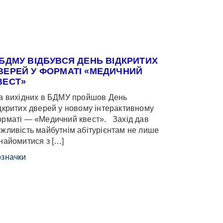
 БДМУ ВІДБУВСЯ ДЕНЬ ВІДКРИТИХ
ВЕРЕЙ У ФОРМАТІ «МЕДИЧНИЙ
ВЕСТ»
 вихідних в БДМУ пройшов День
дкритих дверей у новому інтерактивному
рматі — «Медичний квест». Захід дав
жливість майбутнім абітурієнтам не лише
найомитися з […]
значки