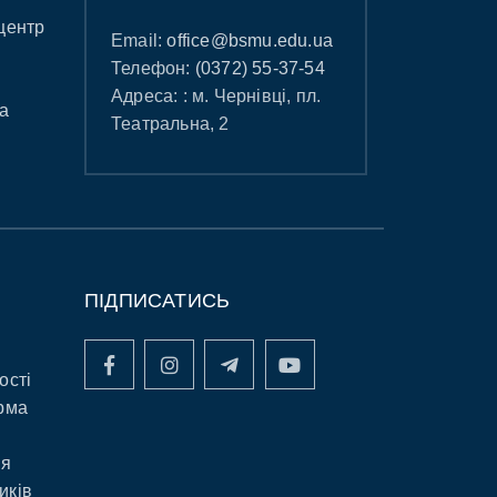
центр
Email:
office@bsmu.edu.ua
Телефон:
(0372) 55-37-54
Адреса: : м. Чернівці, пл.
а
Театральна, 2
ПІДПИСАТИСЬ
ості
рма
ня
иків