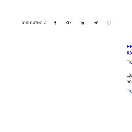
Поділитись:
Е
К
По
— 
Це
ро
По