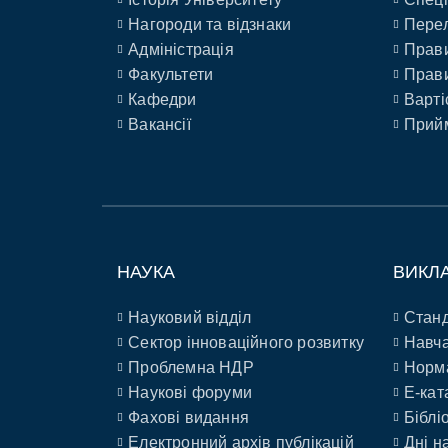
Нагороди та відзнаки
Перел
Адміністрація
Прави
Факультети
Прави
Кафедри
Варті
Вакансії
Прийм
НАУКА
ВИКЛ
Науковий відділ
Станд
Сектор інноваційного розвитку
Навча
Проблемна НДР
Норм
Наукові форуми
E-кат
Фахові видання
Біблі
Електронний архів публікацій
Дні н