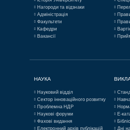
Нагороди та відзнаки
Перел
Адміністрація
Прави
Факультети
Прави
Кафедри
Варті
Вакансії
Прийм
НАУКА
ВИКЛ
Науковий відділ
Станд
Сектор інноваційного розвитку
Навча
Проблемна НДР
Норм
Наукові форуми
E-кат
Фахові видання
Біблі
Електронний архів публікацій
Дні н