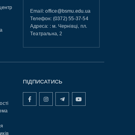
центр
Email:
office@bsmu.edu.ua
Телефон:
(0372) 55-37-54
Адреса: : м. Чернівці, пл.
а
Театральна, 2
ПІДПИСАТИСЬ
ості
рма
ня
иків