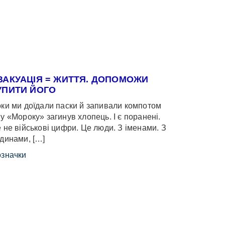
ВАКУАЦІЯ = ЖИТТЯ. ДОПОМОЖИ
УПИТИ ЙОГО
ки ми доїдали паски й запивали компотом
у «Мороку» загинув хлопець. І є поранені.
 не військові цифри. Це люди. З іменами. З
динами, […]
значки