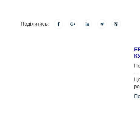
Поділитись:
Е
К
По
— 
Це
ро
По