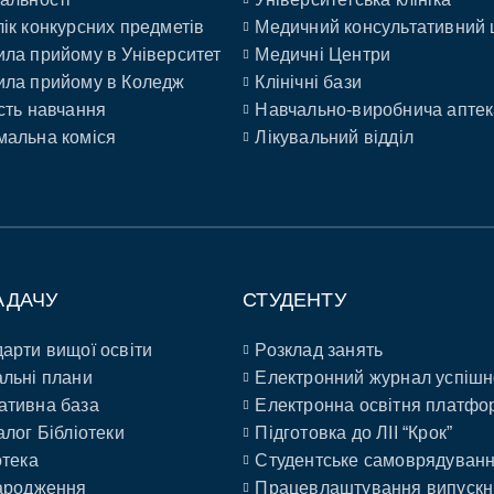
ік конкурсних предметів
Медичний консультативний 
ла прийому в Університет
Медичні Центри
ла прийому в Коледж
Клінічні бази
сть навчання
Навчально-виробнича аптек
альна коміся
Лікувальний відділ
АДАЧУ
СТУДЕНТУ
арти вищої освіти
Розклад занять
льні плани
Електронний журнал успішн
ативна база
Електронна освітня платфо
алог Бібліотеки
Підготовка до ЛІІ “Крок”
отека
Студентське самоврядуван
ародження
Працевлаштування випускн