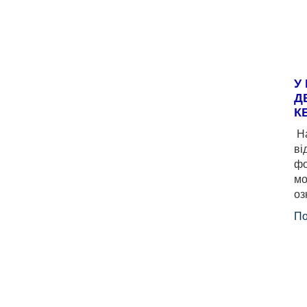
У
Д
К
На
ві
фо
мо
оз
По