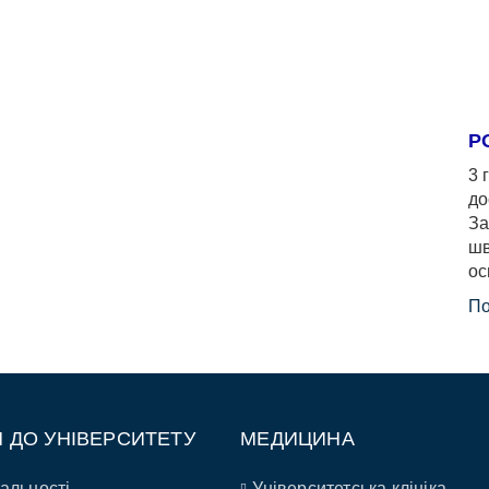
Р
3 
до
За
шв
ос
По
П ДО УНІВЕРСИТЕТУ
МЕДИЦИНА
альності
Університетська клініка