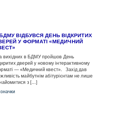
 БДМУ ВІДБУВСЯ ДЕНЬ ВІДКРИТИХ
ВЕРЕЙ У ФОРМАТІ «МЕДИЧНИЙ
ВЕСТ»
 вихідних в БДМУ пройшов День
дкритих дверей у новому інтерактивному
рматі — «Медичний квест». Захід дав
жливість майбутнім абітурієнтам не лише
найомитися з […]
значки