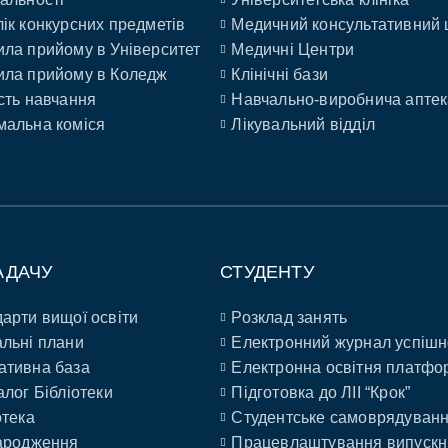
ік конкурсних предметів
Медичний консультативний 
ла прийому в Університет
Медичні Центри
ла прийому в Коледж
Клінічні бази
сть навчання
Навчально-виробнича аптек
альна коміся
Лікувальний відділ
АДАЧУ
СТУДЕНТУ
арти вищої освіти
Розклад занять
льні плани
Електронний журнал успішн
ативна база
Електронна освітня платфо
алог Бібліотеки
Підготовка до ЛІІ “Крок”
отека
Студентське самоврядуван
ародження
Працевлаштування випускн