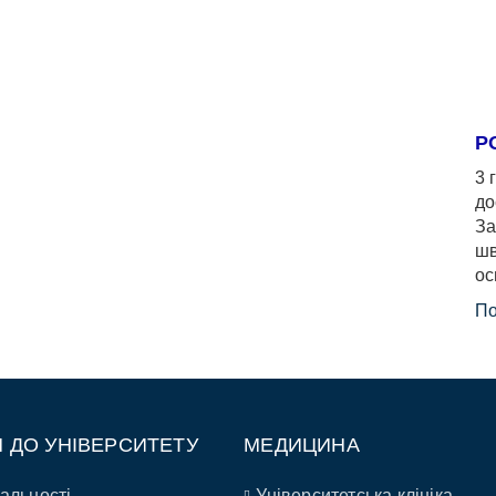
Р
3 
до
За
шв
ос
По
П ДО УНІВЕРСИТЕТУ
МЕДИЦИНА
альності
Університетська клініка