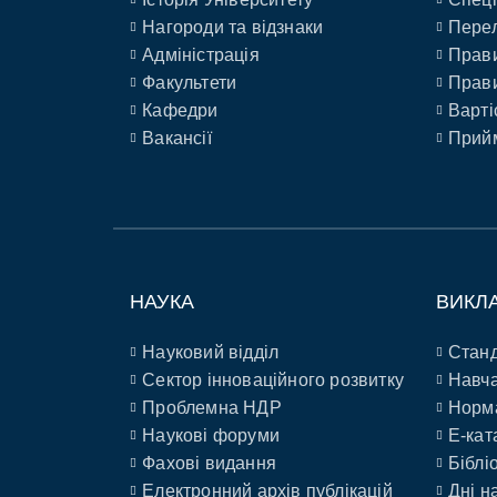
Нагороди та відзнаки
Перел
Адміністрація
Прави
Факультети
Прави
Кафедри
Варті
Вакансії
Прийм
НАУКА
ВИКЛ
Науковий відділ
Станд
Сектор інноваційного розвитку
Навча
Проблемна НДР
Норм
Наукові форуми
E-кат
Фахові видання
Біблі
Електронний архів публікацій
Дні н