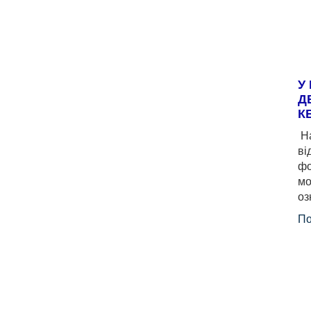
У
Д
К
На
ві
фо
мо
оз
По