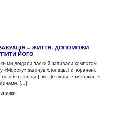
ВАКУАЦІЯ = ЖИТТЯ. ДОПОМОЖИ
УПИТИ ЙОГО
ки ми доїдали паски й запивали компотом
у «Мороку» загинув хлопець. І є поранені.
 не військові цифри. Це люди. З іменами. З
динами, […]
значки