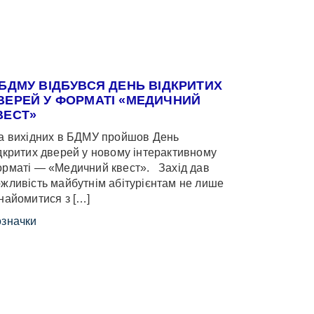
 БДМУ ВІДБУВСЯ ДЕНЬ ВІДКРИТИХ
ВЕРЕЙ У ФОРМАТІ «МЕДИЧНИЙ
ВЕСТ»
 вихідних в БДМУ пройшов День
дкритих дверей у новому інтерактивному
рматі — «Медичний квест». Захід дав
жливість майбутнім абітурієнтам не лише
найомитися з […]
значки