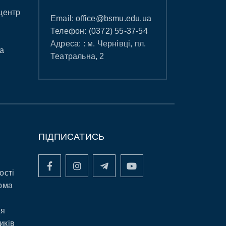
центр
Email:
office@bsmu.edu.ua
Телефон:
(0372) 55-37-54
Адреса: : м. Чернівці, пл.
а
Театральна, 2
ПІДПИСАТИСЬ
ості
рма
ня
иків