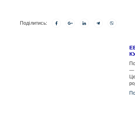
Поділитись:
Е
К
По
— 
Це
ро
По