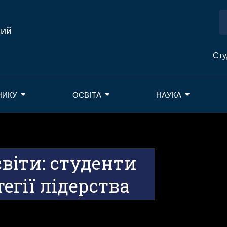
ний
Сту
НИКУ
ОСВІТА
НАУКА
віти: студенти
гії лідерства