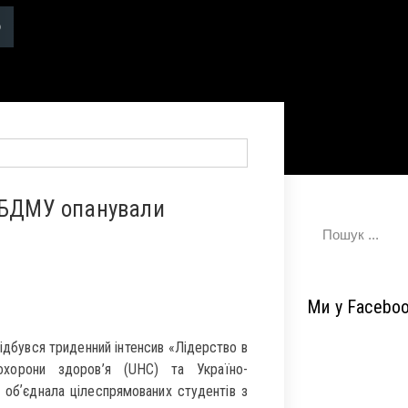
и БДМУ опанували
Ми у Facebo
відбувся триденний інтенсив «Лідерство в
 охорони здоров’я (UHC) та Україно-
 обʼєднала цілеспрямованих студентів з