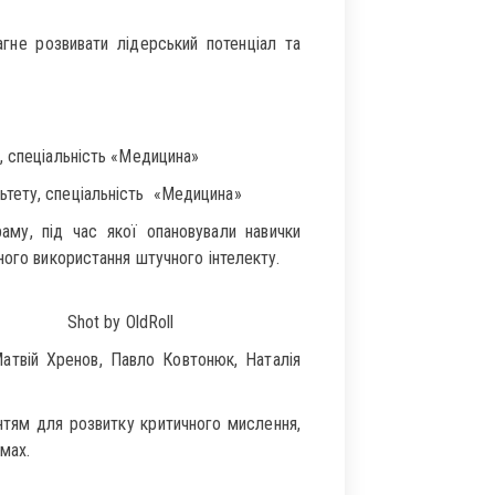
гне розвивати лідерський потенціал та
, спеціальність «Медицина»
ьтету, спеціальність «Медицина»
аму, під час якої опановували навички
ного використання штучного інтелекту.
Shot by OldRoll
Матвій Хренов, Павло Ковтонюк, Наталія
нтям для розвитку критичного мислення,
мах.