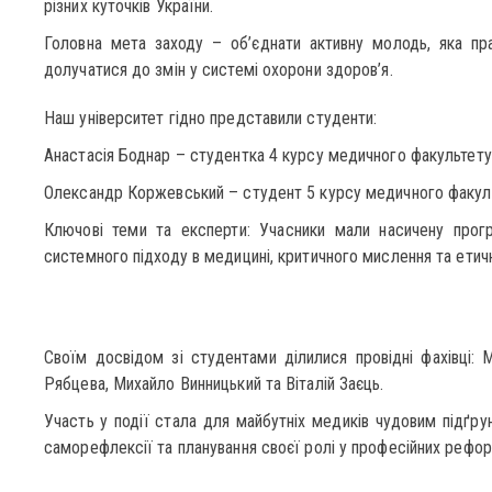
різних куточків України.
Головна мета заходу – об’єднати активну молодь, яка пра
долучатися до змін у системі охорони здоров’я.
Наш університет гідно представили студенти:
Анастасія Боднар – студентка 4 курсу медичного факультету
Олександр Коржевський – студент 5 курсу медичного факул
Ключові теми та експерти: Учасники мали насичену прогр
системного підходу в медицині, критичного мислення та етич
Своїм досвідом зі студентами ділилися провідні фахівці: 
Рябцева, Михайло Винницький та Віталій Заєць.
Участь у події стала для майбутніх медиків чудовим підґру
саморефлексії та планування своєї ролі у професійних рефор