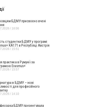
ії
ковцям БДМУ присвоєно вчені
ння
07.2026
16:06
сть студентки БДМУ у програмі
smus+ KA171 в Республіці Австрія
07.2026
15:51
ня практика в Румунії за
грамою Erasmus+
07.2026
15:57
ернатура в БДМУ – нові
ливості для професійного
витку
07.2026
14:10
фесорка БДМУ презентувала