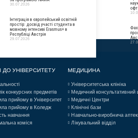
нау
30.07.2026
офт
10.
Інтеграція в європейський освітній
простір: досвід участі студента в
Фах
мовному інтенсиві Erasmus+ в
про
Республіці Австрія
Авс
29.07.2026
27.
П ДО УНІВЕРСИТЕТУ
МЕДИЦИНА
альності
Університетська клініка
ік конкурсних предметів
Медичний консультативний 
ла прийому в Університет
Медичні Центри
ла прийому в Коледж
Клінічні бази
сть навчання
Навчально-виробнича аптек
альна коміся
Лікувальний відділ