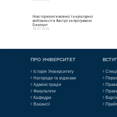
Нові горизонти мовної та культурної
мобільності в Австрії за програмою
Erasmus+
29.07.2026
ПРО УНІВЕРСИТЕТ
ВСТУ
Історія Університету
Спеці
Нагороди та відзнаки
Перел
Адміністрація
Прави
Факультети
Прави
Кафедри
Варті
Вакансії
Прийм