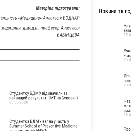
Матеріал підготували:
Новини та под
ціальність «Медицина» Анастасія БОДНАР
Нау
ї медицини, д.мед.н., професор Анастасія
зва
БАБІНЦЕВА
15.
Уча
Era
28.
Літ
про
28.
Студентку БДМУ відзначили за
найвищий результат НМТ на Буковині
Інт
05.08.2026
мож
роз
15.
Студентка БДМУ взяла участь у
Summer School of Preventive Medicine
Про
за програмою NAWA