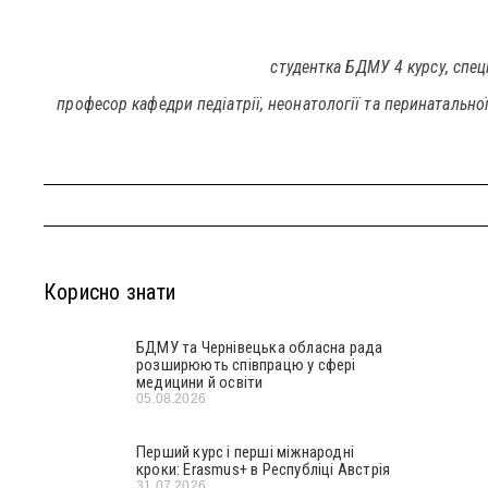
студентка БДМУ 4 курсу, спе
професор кафедри педіатрії, неонатології та перинатально
Корисно знати
БДМУ та Чернівецька обласна рада
розширюють співпрацю у сфері
медицини й освіти
05.08.2026
Перший курс і перші міжнародні
кроки: Erasmus+ в Республіці Австрія
31.07.2026