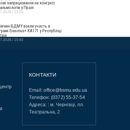
кові напрацювання на конгресі
альмологів у Празі
07.2026
12:26
івчині БДМУ взяли участь в
грамі Erasmus+ KA171 у Республіці
трія
07.2026
15:43
КОНТАКТИ
центр
Email:
office@bsmu.edu.ua
Телефон:
(0372) 55-37-54
Адреса: : м. Чернівці, пл.
а
Театральна, 2