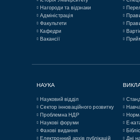
Нагороди та відзнаки
Перел
Адміністрація
Прави
Факультети
Прави
Кафедри
Варті
Вакансії
Прийм
НАУКА
ВИКЛ
Науковий відділ
Станд
Сектор інноваційного розвитку
Навча
Проблемна НДР
Норм
Наукові форуми
E-кат
Фахові видання
Біблі
Електронний архів публікацій
Дні н