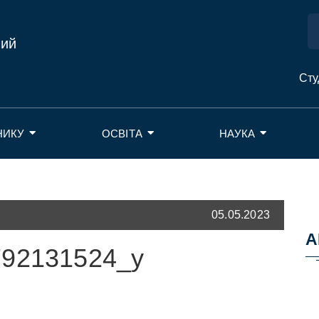
ний
Сту
НИКУ
ОСВІТА
НАУКА
05.05.2023
А
792131524_y