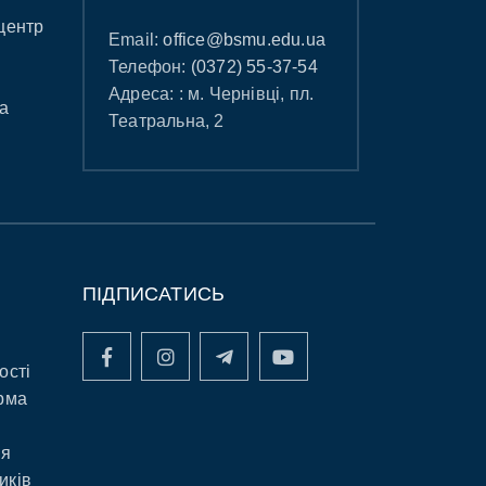
центр
Email:
office@bsmu.edu.ua
Телефон:
(0372) 55-37-54
Адреса: : м. Чернівці, пл.
а
Театральна, 2
ПІДПИСАТИСЬ
ості
рма
ня
иків