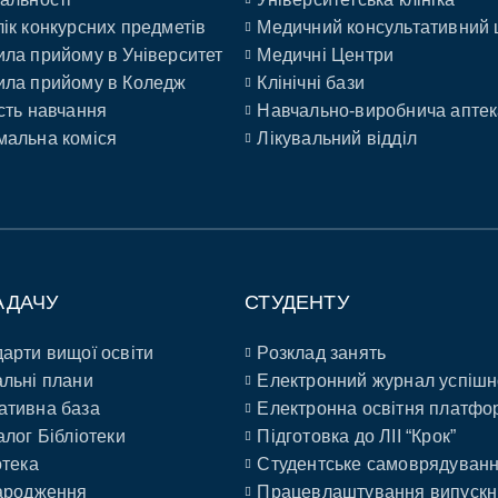
ік конкурсних предметів
Медичний консультативний 
ла прийому в Університет
Медичні Центри
ла прийому в Коледж
Клінічні бази
сть навчання
Навчально-виробнича аптек
альна коміся
Лікувальний відділ
АДАЧУ
СТУДЕНТУ
арти вищої освіти
Розклад занять
льні плани
Електронний журнал успішн
ативна база
Електронна освітня платфо
алог Бібліотеки
Підготовка до ЛІІ “Крок”
отека
Студентське самоврядуван
ародження
Працевлаштування випускн