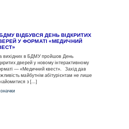
 БДМУ ВІДБУВСЯ ДЕНЬ ВІДКРИТИХ
ВЕРЕЙ У ФОРМАТІ «МЕДИЧНИЙ
ВЕСТ»
 вихідних в БДМУ пройшов День
дкритих дверей у новому інтерактивному
рматі — «Медичний квест». Захід дав
жливість майбутнім абітурієнтам не лише
найомитися з […]
значки