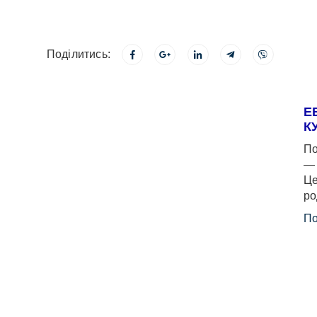
Поділитись:
Е
К
По
— 
Це
ро
По