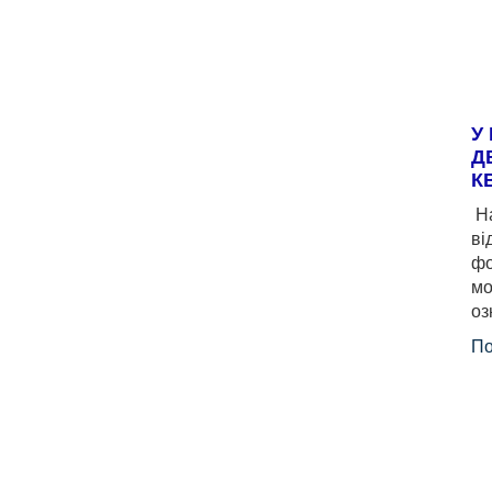
У
Д
К
На
ві
фо
мо
оз
По