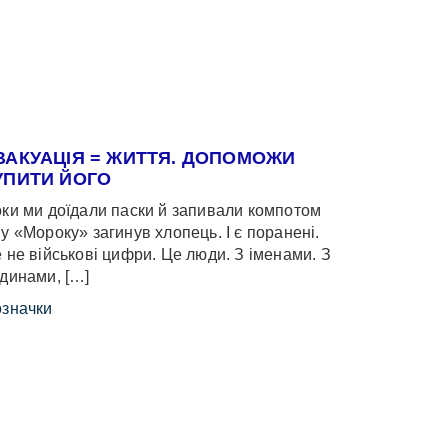
ВАКУАЦІЯ = ЖИТТЯ. ДОПОМОЖИ
УПИТИ ЙОГО
ки ми доїдали паски й запивали компотом
у «Мороку» загинув хлопець. І є поранені.
 не військові цифри. Це люди. З іменами. З
динами, […]
значки