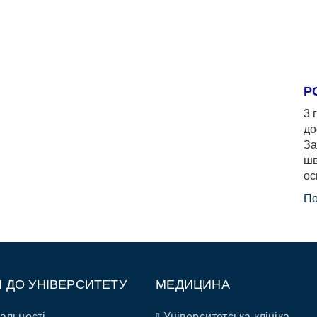
Р
3 
до
За
шв
ос
По
П ДО УНІВЕРСИТЕТУ
МЕДИЦИНА
альності
Університетська клініка