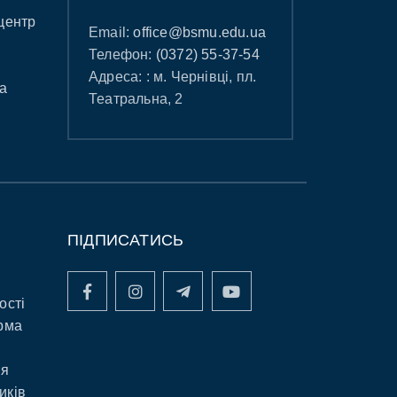
центр
Email:
office@bsmu.edu.ua
Телефон:
(0372) 55-37-54
Адреса: : м. Чернівці, пл.
а
Театральна, 2
ПІДПИСАТИСЬ
ості
рма
ня
иків