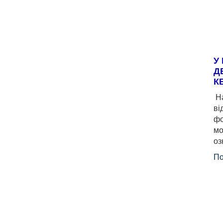
У
Д
К
На
ві
фо
мо
оз
По