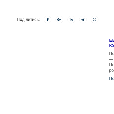
Поділитись:
Е
К
По
— 
Це
ро
По