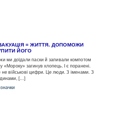
ВАКУАЦІЯ = ЖИТТЯ. ДОПОМОЖИ
УПИТИ ЙОГО
ки ми доїдали паски й запивали компотом
у «Мороку» загинув хлопець. І є поранені.
 не військові цифри. Це люди. З іменами. З
динами, […]
значки