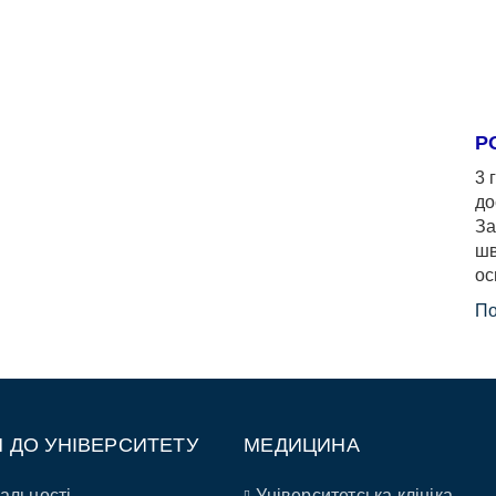
Р
3 
до
За
шв
ос
По
П ДО УНІВЕРСИТЕТУ
МЕДИЦИНА
альності
Університетська клініка