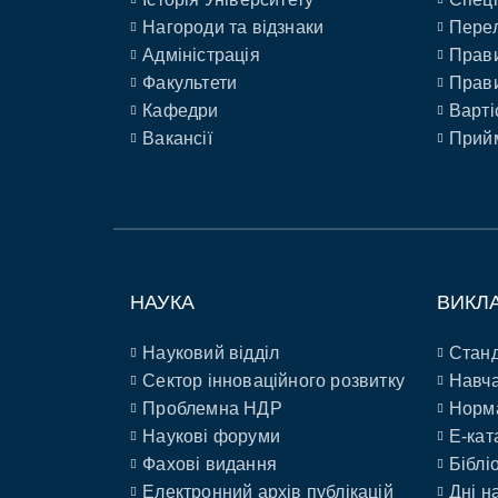
Нагороди та відзнаки
Перел
Адміністрація
Прави
Факультети
Прави
Кафедри
Варті
Вакансії
Прийм
НАУКА
ВИКЛ
Науковий відділ
Станд
Сектор інноваційного розвитку
Навча
Проблемна НДР
Норм
Наукові форуми
E-кат
Фахові видання
Біблі
Електронний архів публікацій
Дні н