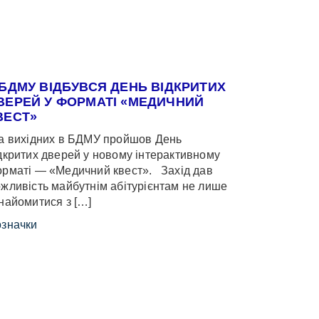
 БДМУ ВІДБУВСЯ ДЕНЬ ВІДКРИТИХ
ВЕРЕЙ У ФОРМАТІ «МЕДИЧНИЙ
ВЕСТ»
 вихідних в БДМУ пройшов День
дкритих дверей у новому інтерактивному
рматі — «Медичний квест». Захід дав
жливість майбутнім абітурієнтам не лише
найомитися з […]
значки