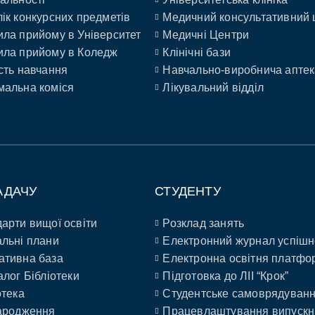
ік конкурсних предметів
Медичний консультативний 
ла прийому в Університет
Медичні Центри
ла прийому в Коледж
Клінічні бази
сть навчання
Навчально-виробнича аптек
альна коміся
Лікувальний відділ
АДАЧУ
СТУДЕНТУ
арти вищої освіти
Розклад занять
льні плани
Електронний журнал успішн
ативна база
Електронна освітня платфо
алог Бібліотеки
Підготовка до ЛІІ “Крок”
отека
Студентське самоврядуван
ародження
Працевлаштування випускн