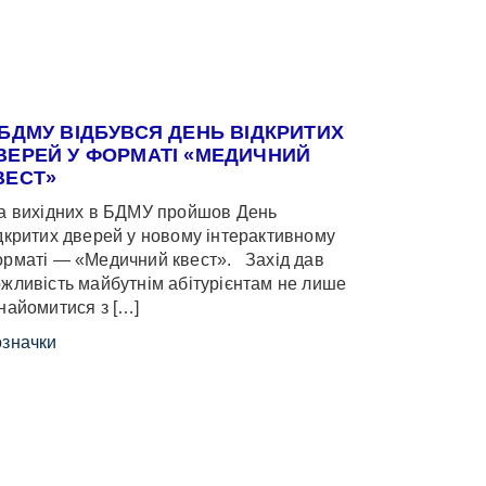
 БДМУ ВІДБУВСЯ ДЕНЬ ВІДКРИТИХ
ВЕРЕЙ У ФОРМАТІ «МЕДИЧНИЙ
ВЕСТ»
 вихідних в БДМУ пройшов День
дкритих дверей у новому інтерактивному
рматі — «Медичний квест». Захід дав
жливість майбутнім абітурієнтам не лише
найомитися з […]
значки