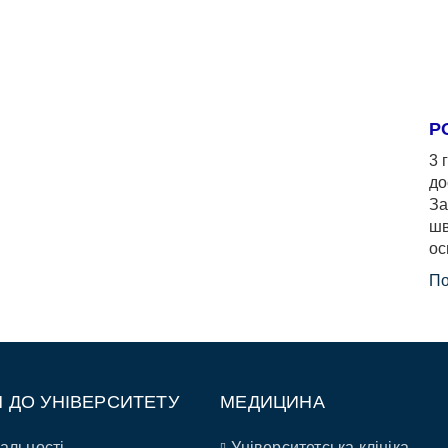
Р
3 
до
За
шв
ос
По
П ДО УНІВЕРСИТЕТУ
МЕДИЦИНА
альності
Університетська клініка