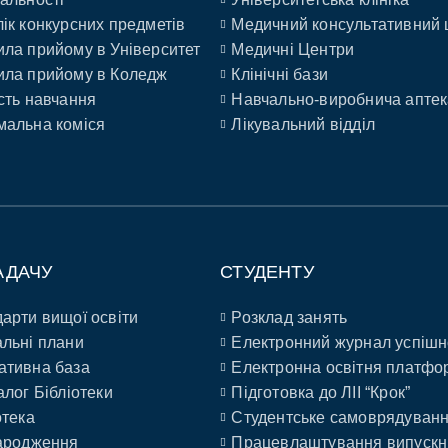
ік конкурсних предметів
Медичний консультативний 
ла прийому в Університет
Медичні Центри
ла прийому в Коледж
Клінічні бази
сть навчання
Навчально-виробнича аптек
альна коміся
Лікувальний відділ
АДАЧУ
СТУДЕНТУ
арти вищої освіти
Розклад занять
льні плани
Електронний журнал успішн
ативна база
Електронна освітня платфо
алог Бібліотеки
Підготовка до ЛІІ “Крок”
отека
Студентське самоврядуван
ародження
Працевлаштування випускн