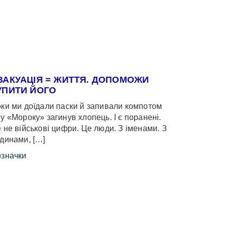
ВАКУАЦІЯ = ЖИТТЯ. ДОПОМОЖИ
УПИТИ ЙОГО
ки ми доїдали паски й запивали компотом
у «Мороку» загинув хлопець. І є поранені.
 не військові цифри. Це люди. З іменами. З
динами, […]
значки