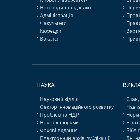
Нагороди та відзнаки
Перел
Адміністрація
Прави
Факультети
Прави
Кафедри
Варті
Вакансії
Прийм
НАУКА
ВИКЛ
Науковий відділ
Станд
Сектор інноваційного розвитку
Навча
Проблемна НДР
Норм
Наукові форуми
E-кат
Фахові видання
Біблі
Електронний архів публікацій
Дні н