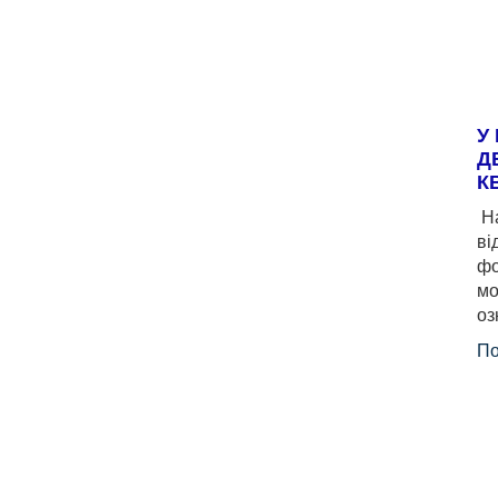
У
Д
К
На
ві
фо
мо
оз
По