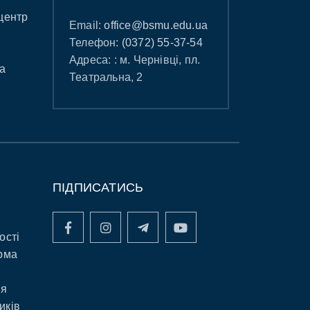
центр
Email:
office@bsmu.edu.ua
Телефон:
(0372) 55-37-54
Адреса: : м. Чернівці, пл.
а
Театральна, 2
ПІДПИСАТИСЬ
ості
рма
ня
иків