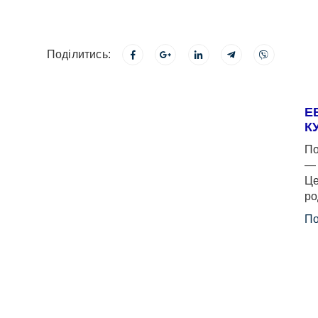
Поділитись:
Е
К
По
— 
Це
ро
По