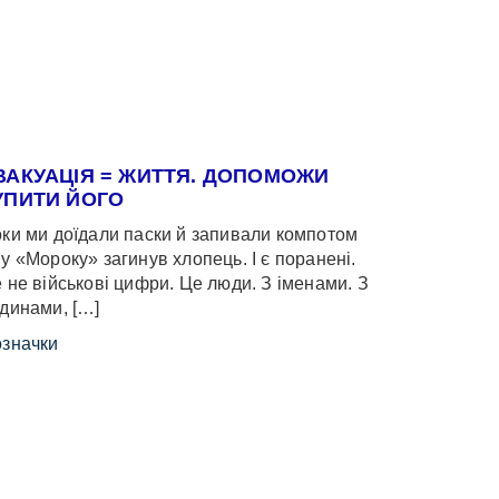
ВАКУАЦІЯ = ЖИТТЯ. ДОПОМОЖИ
УПИТИ ЙОГО
ки ми доїдали паски й запивали компотом
у «Мороку» загинув хлопець. І є поранені.
 не військові цифри. Це люди. З іменами. З
динами, […]
значки