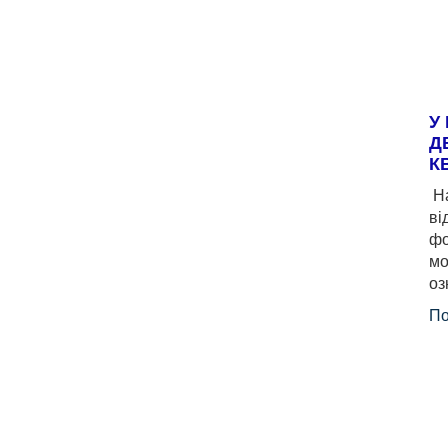
У
Д
К
На
ві
фо
мо
оз
По