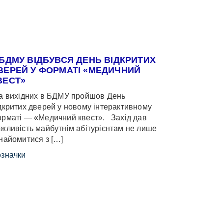
 БДМУ ВІДБУВСЯ ДЕНЬ ВІДКРИТИХ
ВЕРЕЙ У ФОРМАТІ «МЕДИЧНИЙ
ВЕСТ»
 вихідних в БДМУ пройшов День
дкритих дверей у новому інтерактивному
рматі — «Медичний квест». Захід дав
жливість майбутнім абітурієнтам не лише
найомитися з […]
значки