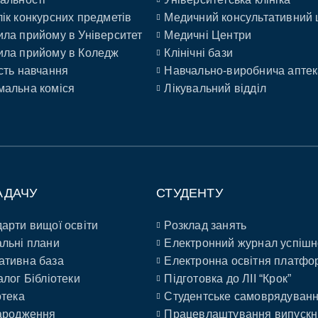
ік конкурсних предметів
Медичний консультативний 
ла прийому в Університет
Медичні Центри
ла прийому в Коледж
Клінічні бази
сть навчання
Навчально-виробнича аптек
альна коміся
Лікувальний відділ
АДАЧУ
СТУДЕНТУ
арти вищої освіти
Розклад занять
льні плани
Електронний журнал успішн
ативна база
Електронна освітня платфо
алог Бібліотеки
Підготовка до ЛІІ “Крок”
отека
Студентське самоврядуван
ародження
Працевлаштування випускн