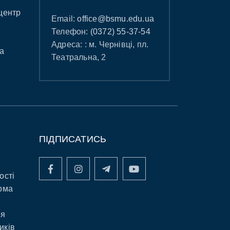
центр
Email:
office@bsmu.edu.ua
Телефон:
(0372) 55-37-54
Адреса: : м. Чернівці, пл.
а
Театральна, 2
ПІДПИСАТИСЬ
ості
рма
ня
иків