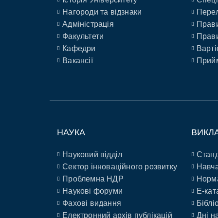
Нагороди та відзнаки
Перел
Адміністрація
Прави
Факультети
Прави
Кафедри
Варті
Вакансії
Прийм
НАУКА
ВИКЛ
Науковий відділ
Станд
Сектор інноваційного розвитку
Навча
Проблемна НДР
Норм
Наукові форуми
E-кат
Фахові видання
Біблі
Електронний архів публікацій
Дні н