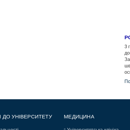
Р
3 
до
За
шв
ос
По
П ДО УНІВЕРСИТЕТУ
МЕДИЦИНА
альності
Університетська клініка