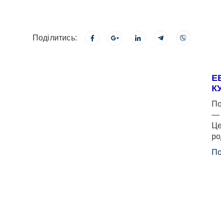
Поділитись:
Е
К
По
— 
Це
ро
По