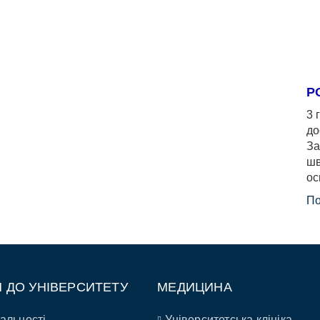
Р
3 
до
За
шв
ос
По
П ДО УНІВЕРСИТЕТУ
МЕДИЦИНА
альності
Університетська клініка