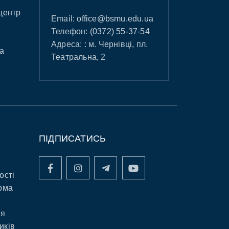
центр
Email:
office@bsmu.edu.ua
Телефон:
(0372) 55-37-54
Адреса: : м. Чернівці, пл.
а
Театральна, 2
ПІДПИСАТИСЬ
ості
рма
ня
иків