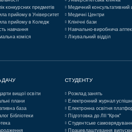
ік конкурсних предметів
Медичний консультативний 
ла прийому в Університет
Медичні Центри
ла прийому в Коледж
Клінічні бази
сть навчання
Навчально-виробнича аптек
альна коміся
Лікувальний відділ
АДАЧУ
СТУДЕНТУ
арти вищої освіти
Розклад занять
льні плани
Електронний журнал успішн
ативна база
Електронна освітня платфо
алог Бібліотеки
Підготовка до ЛІІ “Крок”
отека
Студентське самоврядуван
ародження
Працевлаштування випускн