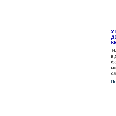
У
Д
К
На
ві
фо
мо
оз
По