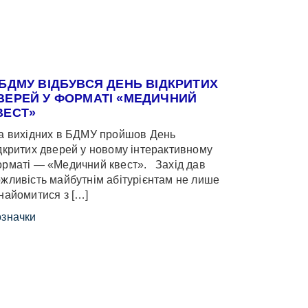
 БДМУ ВІДБУВСЯ ДЕНЬ ВІДКРИТИХ
ВЕРЕЙ У ФОРМАТІ «МЕДИЧНИЙ
ВЕСТ»
 вихідних в БДМУ пройшов День
дкритих дверей у новому інтерактивному
рматі — «Медичний квест». Захід дав
жливість майбутнім абітурієнтам не лише
найомитися з […]
значки