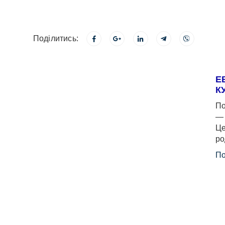
Поділитись:
Е
К
По
— 
Це
ро
По