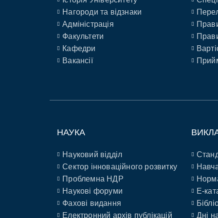
Нагороди та відзнаки
Перел
Адміністрація
Прави
Факультети
Прави
Кафедри
Варті
Вакансії
Прийм
НАУКА
ВИКЛ
Науковий відділ
Станд
Сектор інноваційного розвитку
Навча
Проблемна НДР
Норм
Наукові форуми
E-кат
Фахові видання
Біблі
Електронний архів публікацій
Дні н