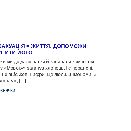
ВАКУАЦІЯ = ЖИТТЯ. ДОПОМОЖИ
УПИТИ ЙОГО
ки ми доїдали паски й запивали компотом
у «Мороку» загинув хлопець. І є поранені.
 не військові цифри. Це люди. З іменами. З
динами, […]
значки